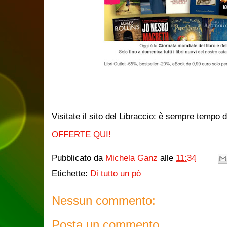
Visitate il sito del Libraccio: è sempre tempo d
OFFERTE QUI!
Pubblicato da
Michela Ganz
alle
11:34
Etichette:
Di tutto un pò
Nessun commento:
Posta un commento