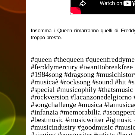
Insomma i Queen rimarranno quelli di Fredd
troppo presto.
#queen #thequeen #queenfreddyme
#ferddymercury #iwanttobreakfree
#1984song #dragsong #musichistor
#musicaè #rocksong #sound #hit #
#special #musicophily #thatsmusic
#rockversion #lacanzonedelgiorno
#songchallenge #musica #lamusicaè
#infanzia #memorabilia #asongpe
#bestmusic #musicwriter #igmusic
#musicindustry #goodmusic #music
#singing #songwriter
artiste #beat