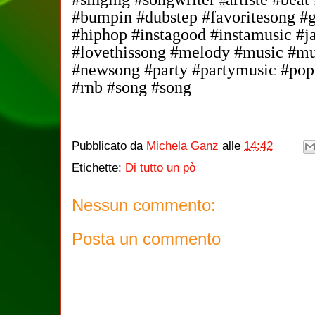
#
#bumpin #dubstep #favoritesong #
#hiphop #instagood #instamusic #ja
#lovethissong #melody #music #m
#newsong #party #partymusic #pop
#rnb #song #song
Pubblicato da
Michela Ganz
alle
14:42
Etichette:
Di tutto un pò
Nessun commento:
Posta un commento