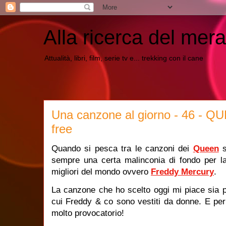
Alla ricerca del mera
Attualità, libri, film, serie tv e... trekking con il cane
Una canzone al giorno - 46 - QU
free
Quando si pesca tra le canzoni dei
Queen
s
sempre una certa malinconia di fondo per la
migliori del mondo ovvero
Freddy Mercury
.
La canzone che ho scelto oggi mi piace sia p
cui Freddy & co sono vestiti da donne. E per
molto provocatorio!