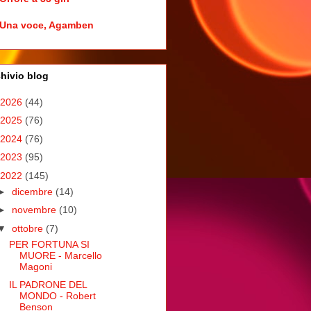
Una voce, Agamben
hivio blog
2026
(44)
2025
(76)
2024
(76)
2023
(95)
2022
(145)
►
dicembre
(14)
►
novembre
(10)
▼
ottobre
(7)
PER FORTUNA SI
MUORE - Marcello
Magoni
IL PADRONE DEL
MONDO - Robert
Benson