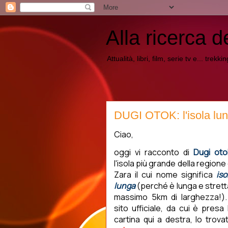
Alla ricerca d
Attualità, libri, film, serie tv e... trekk
DUGI OTOK: l'isola lun
Ciao,
oggi vi racconto di
Dugi oto
l'isola più grande della regione 
Zara il cui nome significa
iso
lunga
(perché è lunga e strett
massimo 5km di larghezza!). 
sito ufficiale, da cui è presa 
cartina qui a destra, lo trova