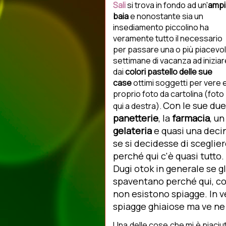
Sali
si trova in fondo ad un'
ampi
baia
e nonostante sia un
insediamento piccolino ha
veramente tutto il necessario
per passare una o più piacevol
settimane di vacanza ad iniziar
dai
colori pastello delle sue
case
ottimi soggetti per vere 
proprio foto da cartolina (foto
Con le sue due
qui a destra).
panetterie
, la
farmacia
, u
gelateria
e quasi una deci
se si decidesse di sceglie
perché qui c'è quasi tutto. 
Dugi otok in generale se gl
spaventano perché qui, co
non esistono spiagge. In v
spiagge ghiaiose ma ve ne 
Una delle cose che mi è piaciuta 