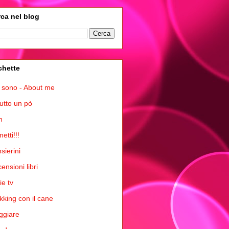
ca nel blog
chette
 sono - About me
tutto un pò
m
etti!!!
sierini
ensioni libri
ie tv
kking con il cane
ggiare