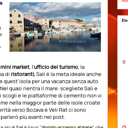
mo
a
Ele
i
e
e
n
mini market
, l'
ufficio del turismo
, la
na di
ristoranti,
Sali è la meta ideale anche
re quest'isola per
una vacanza senza auto
Nel quasi rientra il mare: scegliete Sali e
i scogli e le piattaforme di cemento non vi
me nella maggior parte delle isole croate
erità verso Bozava e Veli Rat ci sono
parlerò più avanti nel post.
più di Sali è il suo "
doppio accesso al mare
" che