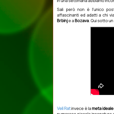
in una settimana abbiamo incon
Sali però non è l'unico pos
affascinanti ed adatti a chi 
Brbinj
e a
Bozava
. Qui sotto un
Veli Rat
invece è la
meta ideale 