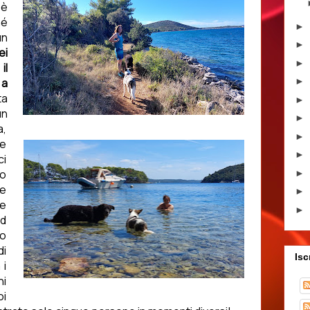
 è
hé
►
un
►
ei
►
il
 a
►
ta
►
un
►
,
►
e
►
ci
o
►
le
►
te
►
ed
lo
di
Isc
 i
hi
oi