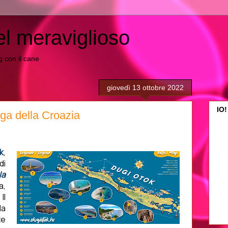
el meraviglioso
ing con il cane
giovedì 13 ottobre 2022
IO!
ga della Croazia
k
,
di
la
a,
Il
la
te