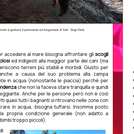
onnie si godono il panorama sul lungomare di Sali - Dugi Otok
er accedere al mare bisogna affrontare gli
scogli
olosi
ed indigesti alla maggior parte dei cani (ma
riscono terreni più stabili e morbidi. Giusto per
 anche a causa del suo problema alla zampa
nte in acqua (nonostante le piaccia) perché per
ndenza
che non la faceva stare tranquilla e quindi
neggiante. Anche per le persone però non è così
ti quasi tutti i bagnanti si ritrovano nelle zone con
trare in acqua, bisogna tuffarsi. Insomma posto
la propria condizione generale (non adatto a
bimbi troppo piccoli).
di