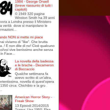
1984 - George Orwell
(breve riassunto di tutti i
capitoli)
© 1949 320 pagine
Winston Smith ha 39 anni
avora a Londra presso il Ministero
la verità dove si manipolano le
ormazioni...
ndo NON si mette mi piace
ai viviamo di "like". Che brutta
a..! E non dite di no! Cioè qualcuno
noi/voi vive benissimo anche senza
in Face...
La novella della badessa
e le brache - Decameron
di Boccaccio
Qualche settimana fa
avevo scritto di un'altra,
ertentissima, novella di quest'opera
 1350 circa: Chichibio e la gru .
..
American Horror Story -
Freak Show
13 Episodi 2014/2015
Trama: Usa 1950: Elsa