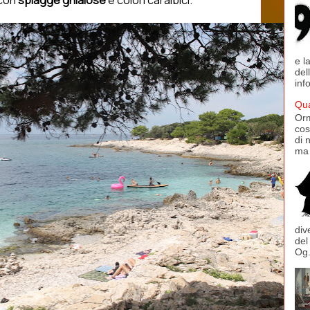
 con
spiagge ghiaiose
e colori caraibici.
e l
del
inf
Qua
Orm
cos
di 
ma 
div
del
Og.