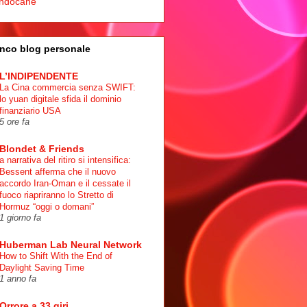
ndocane
nco blog personale
L’INDIPENDENTE
La Cina commercia senza SWIFT:
lo yuan digitale sfida il dominio
finanziario USA
5 ore fa
Blondet & Friends
a narrativa del ritiro si intensifica:
Bessent afferma che il nuovo
accordo Iran-Oman e il cessate il
fuoco riapriranno lo Stretto di
Hormuz “oggi o domani”
1 giorno fa
Huberman Lab Neural Network
How to Shift With the End of
Daylight Saving Time
1 anno fa
Orrore a 33 giri