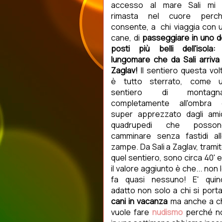
accesso al mare Sali mi
rimasta nel cuore perc
consente, a chi viaggia con 
cane, di
passeggiare in uno d
posti più belli dell'isola: 
lungomare che da Sali arriva
Zaglav!
Il sentiero questa vol
è tutto sterrato, come 
sentiero di montagna
completamente all'ombra 
super apprezzato dagli ami
quadrupedi che posson
camminare senza fastidi al
zampe. Da Sali a Zaglav, trami
quel sentiero, sono circa 40' 
il valore aggiunto è che... non 
fa quasi nessuno! E' quin
adatto non solo a chi si porta
cani in vacanza
ma anche a c
vuole fare
nudismo
perché n