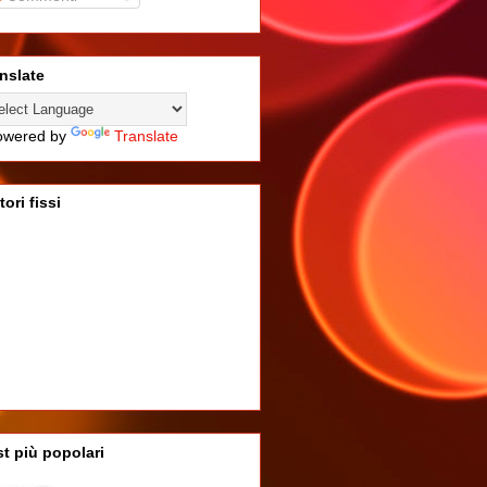
nslate
wered by
Translate
tori fissi
t più popolari