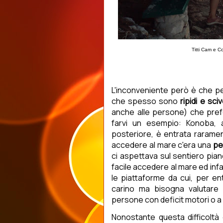
Titti Cam e C
L'inconveniente però è che p
che spesso sono
ripidi e sciv
anche alle persone) che prefe
farvi un esempio: Konoba,
posteriore, è entrata rarame
accedere al mare c'era una
pe
ci aspettava sul sentiero pia
facile accedere al mare ed infat
le piattaforme da cui, per en
carino ma bisogna valutare 
persone con deficit motori o a 
Nonostante questa difficoltà 