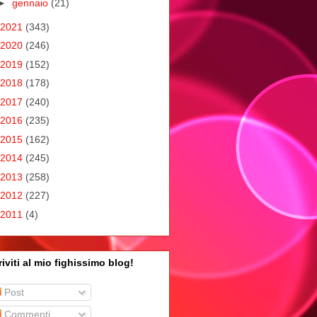
►
gennaio
(21)
2021
(343)
2020
(246)
2019
(152)
2018
(178)
2017
(240)
2016
(235)
2015
(162)
2014
(245)
2013
(258)
2012
(227)
2011
(4)
riviti al mio fighissimo blog!
Post
Commenti