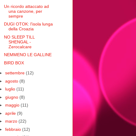
Un ricordo attaccato ad
una canzone, per
sempre
DUGI OTOK: l'isola lunga
della Croazia
NO SLEEP TILL
SHENGAL -
Zerocalcare
NEMMENO LE GALLINE
BIRD BOX
►
settembre
(12)
►
agosto
(8)
►
luglio
(11)
►
giugno
(8)
►
maggio
(11)
►
aprile
(9)
►
marzo
(22)
►
febbraio
(12)