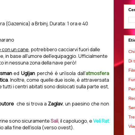
Cer
ara (Gazenica) a Brbinj
. Durata: 1 ora e 40
marano
Eti
e con un cane
, potrebbero cacciarvi fuori dalle
Chi
e, in base all'umore dell'equipaggio. Ufficialmente
Di 
eto in nessuna zona della nave però!
Fil
asman
ed
Ugljan
perché è un'isola dall'
atmosfera
tica
. Inoltre, come quelle due isole, è attraversata
Fum
 tutti i centri abitati sono dislocati sulla parte est,
Pen
Rec
ibutore
che si trova a
Zaglav
, un paesino che non
Ser
Tre
carine sono sicuramente
Sali
, il capoluogo, e
Veli Rat
Via
 alla fine dell'isola (verso ovest).