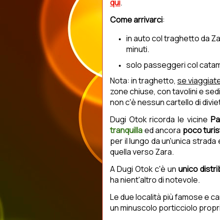
qui
.
Come arrivarci
:
in auto col traghetto da Z
minuti.
solo passeggeri col cata
Nota: in traghetto,
se viaggiat
zone chiuse, con tavolini e sedi
non c'è nessun cartello di divi
Dugi Otok ricorda le vicine
P
tranquilla
ed ancora
poco turis
per il lungo da un'unica strada e
quella verso Zara.
A Dugi Otok c'è un
unico distr
ha nient'altro di notevole.
Le due località più famose e 
un minuscolo porticciolo proprio