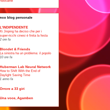
ndocane
nco blog personale
L’INDIPENDENTE
Xi Jinping ha deciso che per i
super-ricchi cinesi è finita la festa
2 ore fa
Blondet & Friends
La sinistra ha un problema: il popolo
10 ore fa
Huberman Lab Neural Network
How to Shift With the End of
Daylight Saving Time
1 anno fa
Orrore a 33 giri
Una voce, Agamben