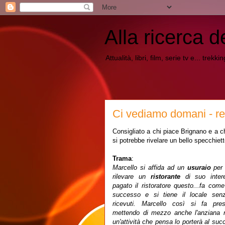
Alla ricerca d
Attualità, libri, film, serie tv e... trekk
Ci vediamo domani - re
Consigliato a chi piace Brignano e a ch
si potrebbe rivelare un bello specchiett
Trama
:
Marcello si affida ad un
usuraio
per 
rilevare un
ristorante
di suo inter
pagato il ristoratore questo...fa com
successo e si tiene il locale senz
ricevuti. Marcello così si fa prest
mettendo di mezzo anche l'anziana n
un'attività che pensa lo porterà al su