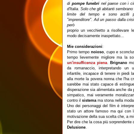
di
pompe funebri
nel paese con i ci
d'Italia. Solo che gli abitanti sembrano 
limite del tempo e sono arzilli 
"imprenditore". Ad un passo dalla cris
però
proprio un vecchietto a risollevare l
modo decisamente inaspettato...
Mie considerazioni
:
Primo tempo
noioso
, cupo e sconclu
tempo lievemente migliore ma la s
un'insufficenza piena
.
Brignano
mon
da romanaccio, interpretando un 
infantile, incapace di tenere in piedi 
alla morte la povera nonna che l'ha c
sarebbe mai stato capace di estinguer
disperazione sia alimentata anche da 
simpatico, mai veramente moralizzan
contro il
sistema
ma stona nella modalit
Uno dei personaggi del film è interpr
stato un attore famoso ma qui con 
motivazione della sua scelta che, a mio
Per dire che la cosa più sorprendente 
Delusione
.