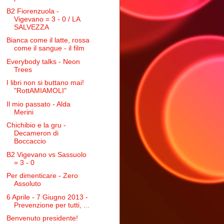
B2 Fiorenzuola -
Vigevano = 3 - 0 / LA
SALVEZZA
Bianca come il latte, rossa
come il sangue - il film
Everybody talks - Neon
Trees
I libri non si buttano mai!
"RottAMIAMOLI"
Il mio passato - Alda
Merini
Chichibio e la gru -
Decameron di
Boccaccio
B2 Vigevano vs Sassuolo
= 3 - 0
Per dimenticare - Zero
Assoluto
6 Aprile - 7 Giugno 2013 -
Prevenzione per tutti, ...
Benvenuto presidente!