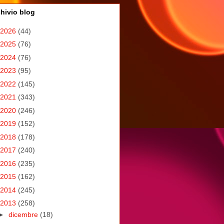
hivio blog
2026
(44)
2025
(76)
2024
(76)
2023
(95)
2022
(145)
2021
(343)
2020
(246)
2019
(152)
2018
(178)
2017
(240)
2016
(235)
2015
(162)
2014
(245)
2013
(258)
►
dicembre
(18)