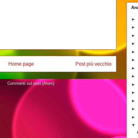
Arc
►
►
►
►
►
►
Home page
Post più vecchio
►
►
ti a:
Commenti sul post (Atom)
►
►
►
►
►
▼