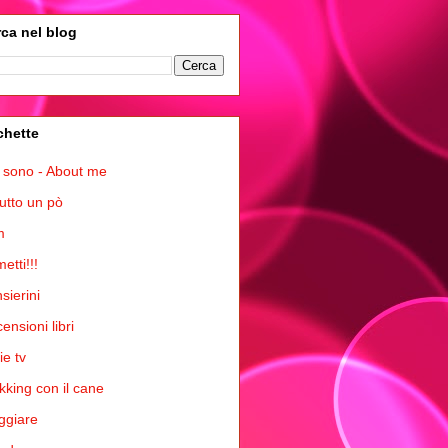
ca nel blog
chette
 sono - About me
tutto un pò
m
etti!!!
sierini
ensioni libri
ie tv
kking con il cane
ggiare