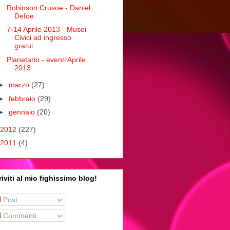
Robinson Crusoe - Daniel
Defoe
7-14 Aprile 2013 - Musei
Civici ad ingresso
gratui...
Planetario - eventi Aprile
2013
►
marzo
(27)
►
febbraio
(29)
►
gennaio
(20)
2012
(227)
2011
(4)
riviti al mio fighissimo blog!
Post
Commenti