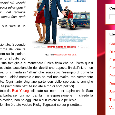
ttadini più vecchi
voler infrangere il
Cer
più del giovane
i senza fine, sarà
e sue sorti in un
Eti
Chi
sionato. Secondo
omma dei due fa
Di 
ta su la parlata
dal film
www.screenweek.it
uomo sfigato ed
Fil
la sua famiglia e di mantenere l'unica figlia che ha. Porta quasi
resciuto, accollandole dei
debiti
che sapeva fin dall'inizio non
Fum
e. Si cimenta in "affari" che sono solo l'esempio di come la
Pen
poca lucidità mentale e non ha mai una svolta: mai veramente
te. Ogni tanto Brignano parte con delle sporadiche arringhe
Rec
à (sembrano battute infilate a mo di spot politici).
etato da
Burt Young
, cliccate sul nome per capire chi è. Sarà
Ser
la barba sembra non cambi mai espressione e mi chiedo la
Tre
 avviso, non ha aggiunto alcun valore alla pellicola.
del film è stato vedere Ricky Tognazzi senza pizzetto...
Via