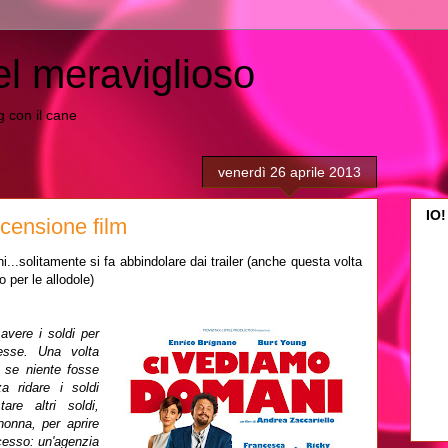
el meraviglioso
ing con il cane
venerdì 26 aprile 2013
IO!
censione film
i...solitamente si fa abbindolare dai trailer (anche questa volta
o per le allodole)
avere i soldi per
esse. Una volta
e se niente fosse
a ridare i soldi
are altri soldi,
onna, per aprire
ccesso: un'agenzia