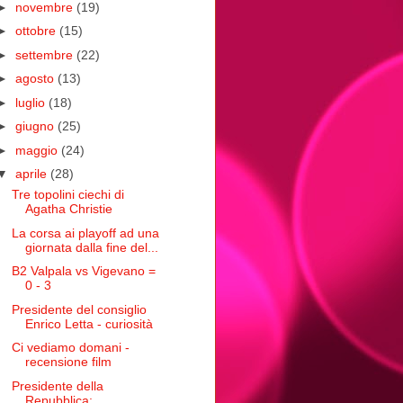
►
novembre
(19)
►
ottobre
(15)
►
settembre
(22)
►
agosto
(13)
►
luglio
(18)
►
giugno
(25)
►
maggio
(24)
▼
aprile
(28)
Tre topolini ciechi di
Agatha Christie
La corsa ai playoff ad una
giornata dalla fine del...
B2 Valpala vs Vigevano =
0 - 3
Presidente del consiglio
Enrico Letta - curiosità
Ci vediamo domani -
recensione film
Presidente della
Repubblica: