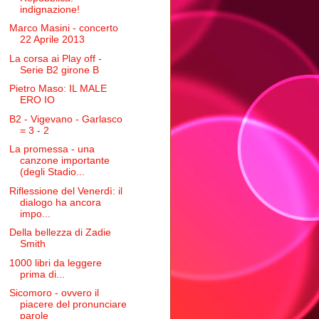
indignazione!
Marco Masini - concerto
22 Aprile 2013
La corsa ai Play off -
Serie B2 girone B
Pietro Maso: IL MALE
ERO IO
B2 - Vigevano - Garlasco
= 3 - 2
La promessa - una
canzone importante
(degli Stadio...
Riflessione del Venerdì: il
dialogo ha ancora
impo...
Della bellezza di Zadie
Smith
1000 libri da leggere
prima di...
Sicomoro - ovvero il
piacere del pronunciare
parole