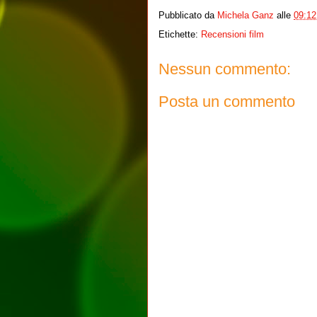
Pubblicato da
Michela Ganz
alle
09:12
Etichette:
Recensioni film
Nessun commento:
Posta un commento