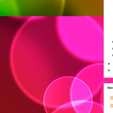
►
►
Isc