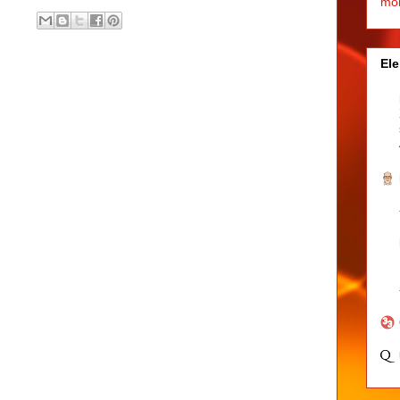
mo
Ele