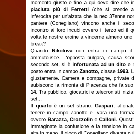
momento giusto e fino a qui devo dire che in
piaciuta più di Ferretti
(che si prende a
inferocita per un'alzata che la neo 37enne non
pantere (Conegliano) vincono anche il sec
incontro ai loro incubi ovvero il terzo ed il 
volta le nostre eroine a vincerne almeno uno p
break?
Quando
Nikolova
non entra in campo il p
ammutolisce. L'opposta bulgara, causa sc
secondo set, si è
infortunata ad un dito
e n
posto entra in campo
Zanotto
, classe
1993
. 
giustamente. Camera e compagne, private del
subiscono la rimonta di Piacenza che fa suo 
14
. Tra pubblico, giocatrici e telecronisti inizi
set...
Il
quarto
è un set strano.
Gaspari
, allenat
tenere in campo Zanotto e...vara una form
ovvero
Barazza
,
Crozzolin
e
Calloni
. Quest'
Immaginate la confusione e la tensione in c
alta in meno, il gioco di Conegliano diventa pi