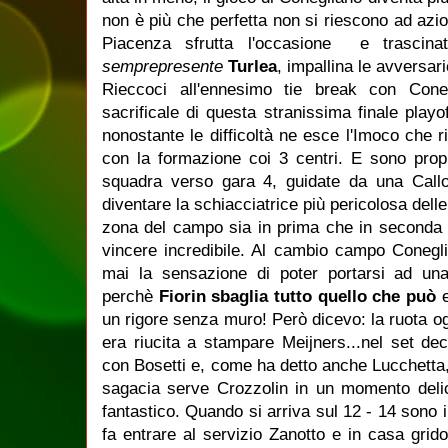
non è più che perfetta non si riescono ad azion
Piacenza sfrutta l'occasione e trasci
semprepresente
Turlea
, impallina le avversa
Rieccoci all'ennesimo tie break con Cone
sacrificale di questa stranissima finale playo
nonostante le difficoltà ne esce l'Imoco che r
con la formazione coi 3 centri. E sono propr
squadra verso gara 4, guidate da una Callon
diventare la schiacciatrice più pericolosa dell
zona del campo sia in prima che in seconda 
vincere incredibile. Al cambio campo Conegl
mai la sensazione di poter portarsi ad un
perchè
Fiorin
sbaglia tutto quello che può
e
un rigore senza muro! Però dicevo: la ruota o
era riucita a stampare Meijners...nel set de
con Bosetti e, come ha detto anche Lucchetta
sagacia serve Crozzolin in un momento deli
fantastico. Quando si arriva sul 12 - 14 sono i
fa entrare al servizio Zanotto e in casa grido