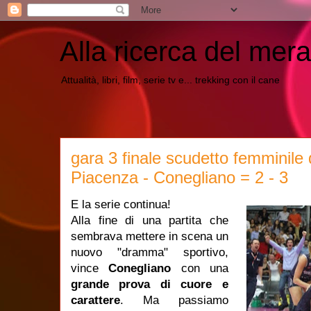
Alla ricerca del mera
Attualità, libri, film, serie tv e... trekking con il cane
gara 3 finale scudetto femminile d
Piacenza - Conegliano = 2 - 3
E la serie continua!
Alla fine di una partita che
sembrava mettere in scena un
nuovo "dramma" sportivo,
vince
Conegliano
con una
grande prova di cuore e
carattere
. Ma passiamo