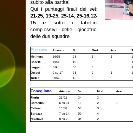
subito alla partita!
Qui i punteggi finali dei set:
21-25, 19-25, 25-14, 25-16,12-
15
e sotto i tabellini
complessivi delle giocatrici
delle due squadre.
Piacenza
Attacco
%
Muri
Ace
T
Meijners
16/58
28
1
1
Bosetti
16/33
49
Leggeri
5/9
56
4
Guiggi
9 su 17
53
2
1
Turlea
20/48
42
Conegliano
Attacco
%
Muri
Ace
Fiorin
21/62
34
3
Barcellini
6 su 31
19
2
1
Calloni
15/30
50
3
Barazza
7 su 14
50
4
Nikolova
8 su 22
36
2