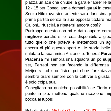
piazza un ace che chiude la gara e "apre" le l
12 - 15 per Conegliano e domani gara4 in casa
Senza Nikolova sicuramente sarà durissima pe
prima partita senza la sua opposta titolare ma
Calloni...riuscirà a ripetersi ancora così?
Purtroppo questo non mi è dato sapere com
migliore
perchè si è resa disponibile a gioc
tutto quello che poteva e mettendoci un a
ancora di più questo sport e...le storie belle
salutato la sua amica Anzanello. Tenera!
Forz
Piacenza
mi sembra una squadra un pò
sup
set, Ferretti non sta facendo la differenza
Meijners col suo fisico potrebbe fare davv
sembra tirare sempre con la cattiveria giusta.
è solo colpa sua.
Conegliano ha qualche possibilità se Fiorin e 
punto in più, mettono qualche ricezione migl
bocca al lupo!!!
Pubblicato da
Michela Ganz
alle
10:32