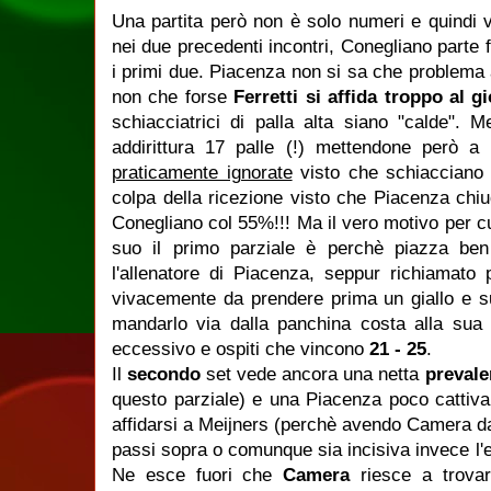
Una partita però non è solo numeri e quindi
nei due precedenti incontri, Conegliano parte f
i primi due. Piacenza non si sa che problema ab
non che forse
Ferretti si affida troppo al 
schiacciatrici di palla alta siano "calde". 
addirittura 17 palle (!) mettendone però a
praticamente ignorate
visto che schiacciano 
colpa della ricezione visto che Piacenza chi
Conegliano col 55%!!! Ma il vero motivo per c
suo il primo parziale è perchè piazza be
l'allenatore di Piacenza, seppur richiamato
vivacemente da prendere prima un giallo e s
mandarlo via dalla panchina costa alla su
eccessivo e ospiti che vincono
21 - 25
.
Il
secondo
set vede ancora una netta
prevale
questo parziale) e una Piacenza poco cattiva 
affidarsi a Meijners (perchè avendo Camera da
passi sopra o comunque sia incisiva invece l
Ne esce fuori che
Camera
riesce a trovare