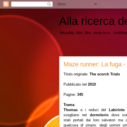
Alla ricerca d
Attualità, libri, film, serie tv e... trekk
Maze runner: La fuga 
Titolo originale:
The scorch Trials
Pubblicato nel
2010
Pagine:
345
Trama
:
Thomas
e i reduci del
Labirint
svegliano nel
dormitorio
dove so
stati portati dai loro salvatori ma c
qualcosa di strano: degli uomini sim