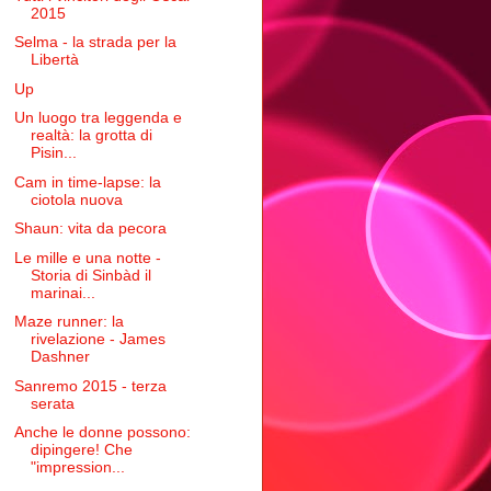
2015
Selma - la strada per la
Libertà
Up
Un luogo tra leggenda e
realtà: la grotta di
Pisin...
Cam in time-lapse: la
ciotola nuova
Shaun: vita da pecora
Le mille e una notte -
Storia di Sinbàd il
marinai...
Maze runner: la
rivelazione - James
Dashner
Sanremo 2015 - terza
serata
Anche le donne possono:
dipingere! Che
"impression...