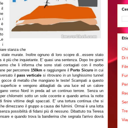
le
il
Cer
me
 i
 è
is
to
Eti
Le
 i
Chi
iare stanza che
o state murate. Inoltre ognuno di loro scopre di...essere stato
Di 
s è più che inquietante. E' quasi una sentenza. Dopo tre giorni
uomo che li informa che sono stati contagiati con il morbo
Fil
ne per percorrere
150km
e raggiungere il
Porto Sicuro
in cui
aversato il
pass verticale
si ritrovano in un lunghissimo tunnel
Fum
le gocce di metallo che mangiano le teste! Scampati a questo
Pen
 superficie e vengono abbagliati da una luce ed un calore
vagano verso Nord in preda ad un continuo terrore. Senza un
Rec
 per chilometri sotto un sole cocente e quando arriva la notte
 finire vittime degli spaccati. E' una tortura continua che si
Ser
che dimezzano il gruppo a causa dei fulmini. Ormai è una lotta
Tre
enza possibilità di fidarsi più di nessuno. Dibattuto tra Teresa
are e quando trova la bandierina che segnala l'arrivo dovrà
Via