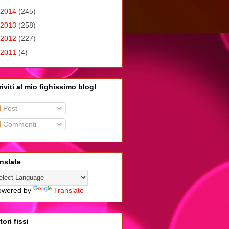
2014
(245)
2013
(258)
2012
(227)
2011
(4)
riviti al mio fighissimo blog!
Post
Commenti
nslate
wered by
Translate
tori fissi