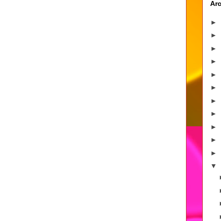
Arc
►
►
►
►
►
►
►
►
►
►
►
▼