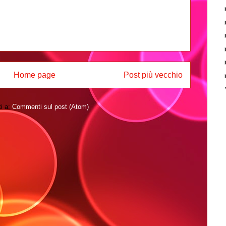
Home page
Post più vecchio
ti a:
Commenti sul post (Atom)