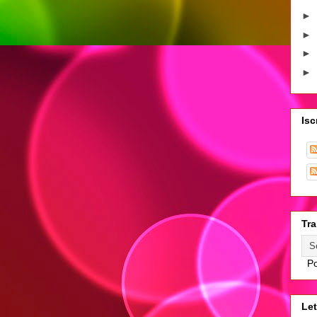
►
►
►
►
Isc
Tra
Po
Let