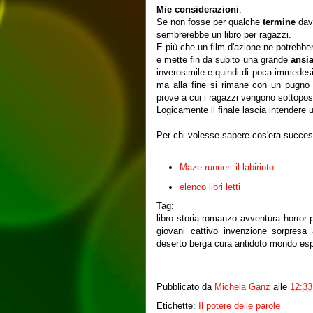
Mie considerazioni
:
Se non fosse per qualche
termine
da
sembrerebbe un libro per ragazzi.
E più che un film d'azione ne potrebber
e mette fin da subito una grande
ansi
inverosimile e quindi di poca immedes
ma alla fine si rimane con un pugno 
prove a cui i ragazzi vengono sottopost
Logicamente il finale lascia intendere 
Per chi volesse sapere cos'era succes
Maze runner: il labirinto
elenco libri letti
Tag:
libro storia romanzo avventura horror
giovani cattivo invenzione sorpresa
deserto berga cura antidoto mondo esp
Pubblicato da
Michela Ganz
alle
12:33
Etichette:
Il potere delle parole