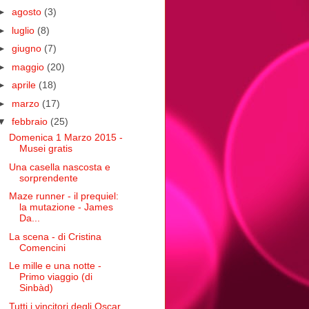
►
agosto
(3)
►
luglio
(8)
►
giugno
(7)
►
maggio
(20)
►
aprile
(18)
►
marzo
(17)
▼
febbraio
(25)
Domenica 1 Marzo 2015 -
Musei gratis
Una casella nascosta e
sorprendente
Maze runner - il prequiel:
la mutazione - James
Da...
La scena - di Cristina
Comencini
Le mille e una notte -
Primo viaggio (di
Sinbàd)
Tutti i vincitori degli Oscar