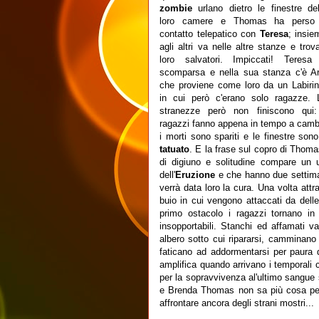
zombie
urlano dietro le finestre del
loro camere e Thomas ha perso 
contatto telepatico con
Teresa
; insie
agli altri va nelle altre stanze e trova
loro salvatori. Impiccati! Teresa
scomparsa e nella sua stanza c'è Ar
che proviene come loro da un Labirin
in cui però c'erano solo ragazze. 
stranezze però non finiscono qui:
ragazzi fanno appena in tempo a camb
i morti sono spariti e le finestre son
tatuato
. E la frase sul copro di Thoma
di digiuno e solitudine compare un 
dell'
Eruzione
e che hanno due settima
verrà data loro la cura. Una volta attr
buio in cui vengono attaccati da del
primo ostacolo i ragazzi tornano in
insopportabili. Stanchi ed affamati 
albero sotto cui ripararsi, camminano
faticano ad addormentarsi per paura di
amplifica quando arrivano i temporali 
per la sopravvivenza al'ultimo sangue s
e Brenda Thomas non sa più cosa pens
affrontare ancora degli strani mostri...