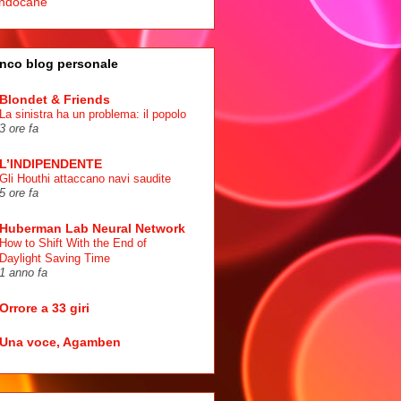
ndocane
nco blog personale
Blondet & Friends
La sinistra ha un problema: il popolo
3 ore fa
L’INDIPENDENTE
Gli Houthi attaccano navi saudite
5 ore fa
Huberman Lab Neural Network
How to Shift With the End of
Daylight Saving Time
1 anno fa
Orrore a 33 giri
Una voce, Agamben