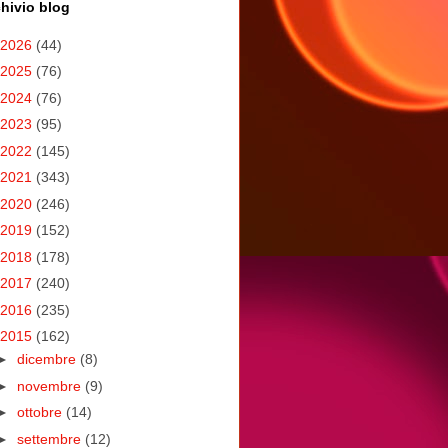
hivio blog
2026
(44)
2025
(76)
2024
(76)
2023
(95)
2022
(145)
2021
(343)
2020
(246)
2019
(152)
2018
(178)
2017
(240)
2016
(235)
2015
(162)
►
dicembre
(8)
►
novembre
(9)
►
ottobre
(14)
►
settembre
(12)