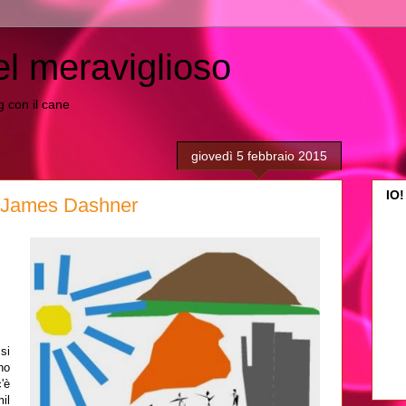
el meraviglioso
ing con il cane
giovedì 5 febbraio 2015
IO!
- James Dashner
o
si
no
'è
il