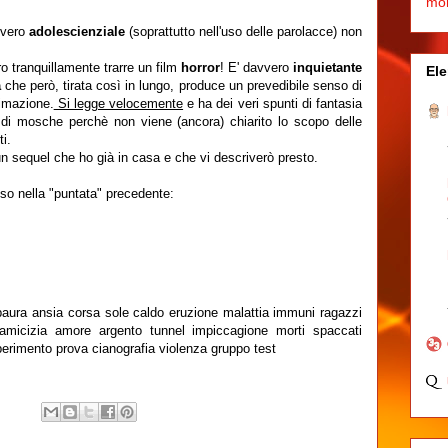
mo
vvero
adolescienziale
(soprattutto nell'uso delle parolacce) non
o tranquillamente trarre un film
horror
! E' davvero
inquietante
Ele
a
che però, tirata così in lungo, produce un prevedibile senso di
imazione.
Si legge velocemente
e ha dei veri spunti di fantasia
di mosche perchè non viene (ancora) chiarito lo scopo delle
i.
un sequel che ho già in casa e che vi descriverò presto.
so nella "puntata" precedente:
 paura ansia corsa sole caldo eruzione malattia immuni ragazzi
 amicizia amore argento tunnel impiccagione morti spaccati
erimento prova cianografia violenza gruppo test