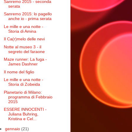
Sanremo 2015 - seconda
serata
Sanremo 2015: lo pagello
anche io - prima serata
Le mille e una notte -
Storia di Amina
Il Ca(r)melo delle nevi
Notte al museo 3 - il
segreto del faraone
Maze runner: La fuga -
James Dashner
Il nome del figlio
Le mille e una notte -
Storia di Zobeida
Planetario di Milano:
programma di Febbraio
2015
ESSERE INNOCENTI -
Juliana Buhring,
Kristina e Cel...
►
gennaio
(21)