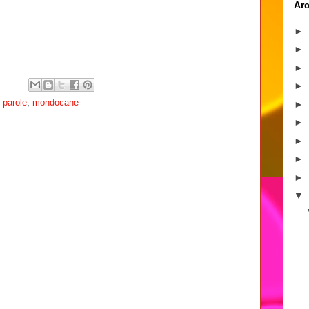
Arc
►
►
►
►
e parole
,
mondocane
►
►
►
►
►
▼