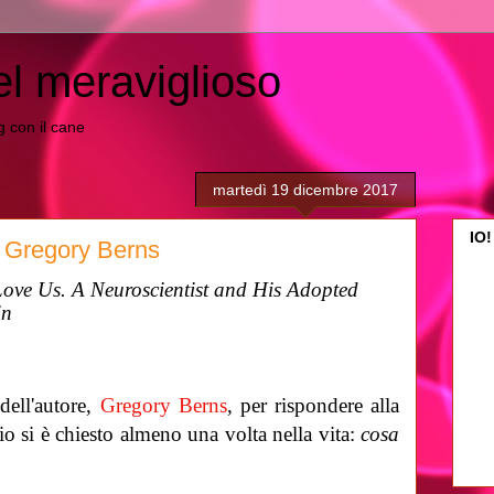
el meraviglioso
ing con il cane
martedì 19 dicembre 2017
IO!
- Gregory Berns
ve Us. A Neuroscientist and His Adopted
in
 dell'autore,
Gregory Berns
, per rispondere alla
o si è chiesto almeno una volta nella vita:
cosa