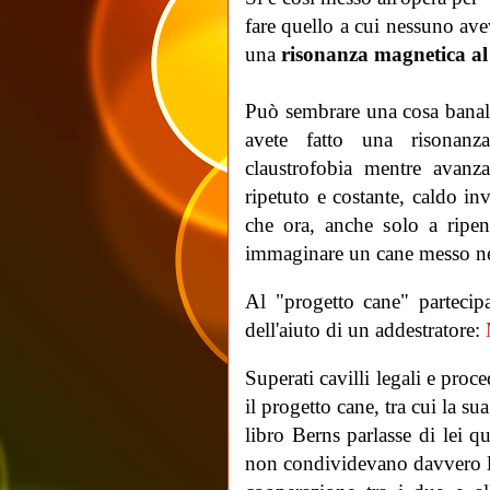
fare quello a cui nessuno ave
una
risonanza magnetica al 
Può sembrare una cosa banale
avete fatto una risonan
claustrofobia mentre avan
ripetuto e costante, caldo in
che ora, anche solo a ripen
immaginare un cane messo nel
Al "progetto cane" partecip
dell'aiuto di un addestratore:
Superati cavilli legali e proc
il progetto cane, tra cui la su
libro Berns parlasse di lei 
non condividevano davvero la 