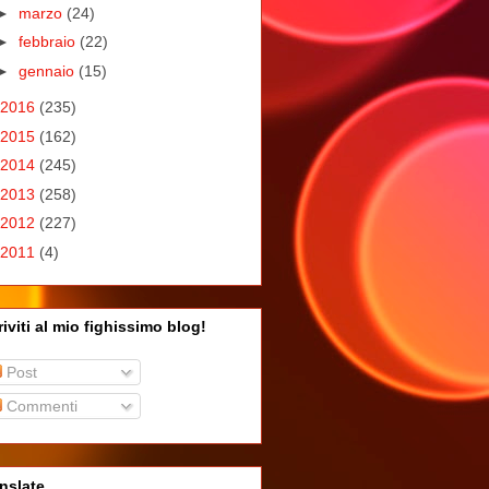
►
marzo
(24)
►
febbraio
(22)
►
gennaio
(15)
2016
(235)
2015
(162)
2014
(245)
2013
(258)
2012
(227)
2011
(4)
riviti al mio fighissimo blog!
Post
Commenti
nslate