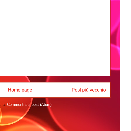
Home page
Post più vecchio
ti a:
Commenti sul post (Atom)