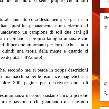
la fine del libro si sente proprio che il loro
mo
.
Ele
to allenamento ed addestramenti, sia per i cani
sultati, quasi inaspettatamente, non tardarono ad
iguardavano un campione di soli due cani gli
cani ricordano la propria famiglia umana e che
dori di persone importanti per loro anche se non
o quindi una teoria della mente e quando ci
ree deputate all'Amore!
ché, secondo me, si perde in troppe descrizioni
di una macchina per le risonanze magnetiche. E
 oltre 300 pagine per descrivere due soli
 testimonianza di come esistano ancora persone
avoro e passione e che guardando un cane non