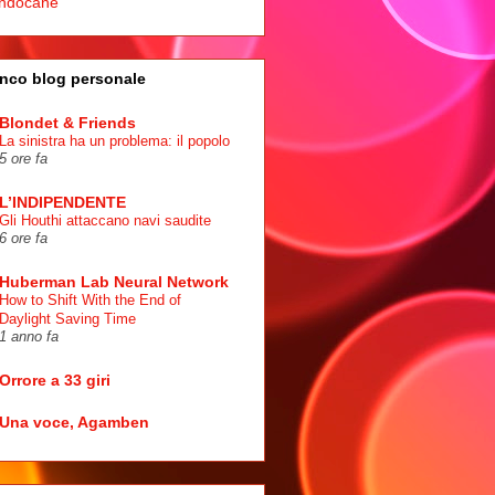
ndocane
nco blog personale
Blondet & Friends
La sinistra ha un problema: il popolo
5 ore fa
L’INDIPENDENTE
Gli Houthi attaccano navi saudite
6 ore fa
Huberman Lab Neural Network
How to Shift With the End of
Daylight Saving Time
1 anno fa
Orrore a 33 giri
Una voce, Agamben