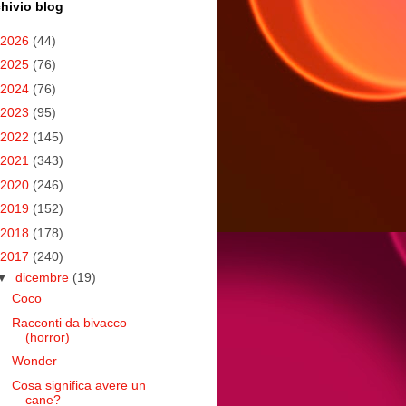
hivio blog
2026
(44)
2025
(76)
2024
(76)
2023
(95)
2022
(145)
2021
(343)
2020
(246)
2019
(152)
2018
(178)
2017
(240)
▼
dicembre
(19)
Coco
Racconti da bivacco
(horror)
Wonder
Cosa significa avere un
cane?