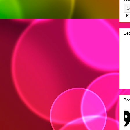
Po
Let
Pos