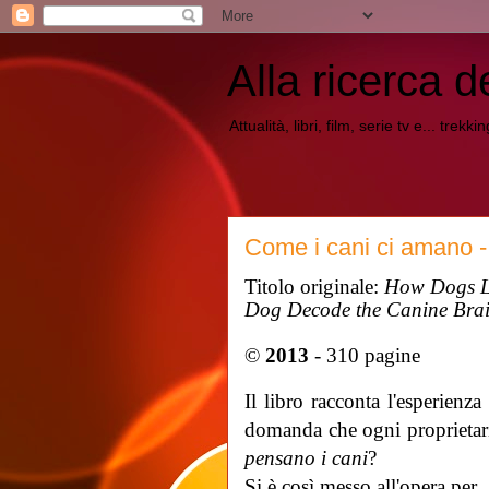
Alla ricerca d
Attualità, libri, film, serie tv e... trekk
Come i cani ci amano 
Titolo originale:
How Dogs Lo
Dog Decode the Canine Bra
©
2013
- 310 pagine
Il libro racconta l'esperienza
domanda che ogni proprietari
pensano i cani
?
Si è così messo all'opera per