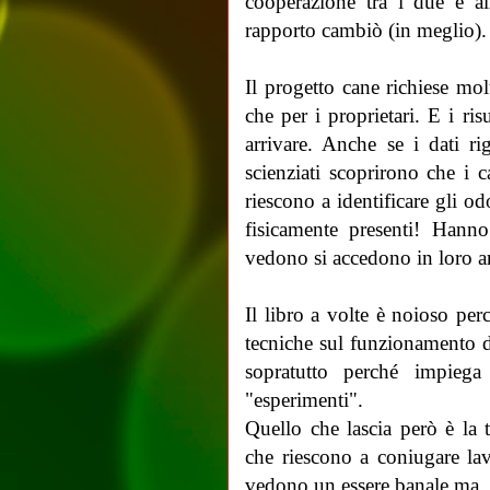
cooperazione tra i due e al
rapporto cambiò (in meglio)
Il progetto cane richiese mol
che per i proprietari. E i ri
arrivare. Anche se i dati r
scienziati scoprirono che i 
riescono a identificare gli o
fisicamente presenti! Hann
vedono si accedono in loro a
Il libro a volte è noioso per
tecniche sul funzionamento 
sopratutto perché impiega
"esperimenti".
Quello che lascia però è la
che riescono a coniugare l
vedono un essere banale ma