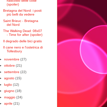
nascosto delle cose
(spoiler)
Bretagna del Nord: i posti
più belli da vedere
Saint Brieuc - Bretagna
del Nord
The Walking Dead: 08x07
- Time for after (spoiler)
Il degrado delle bici gratis
Il cane nero e l'ostetrica di
Tollesbury
►
novembre
(27)
►
ottobre
(21)
►
settembre
(22)
►
agosto
(15)
►
luglio
(12)
►
giugno
(18)
►
maggio
(24)
►
aprile
(21)