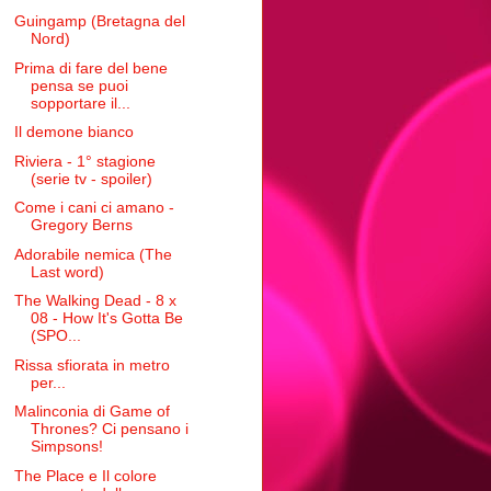
Guingamp (Bretagna del
Nord)
Prima di fare del bene
pensa se puoi
sopportare il...
Il demone bianco
Riviera - 1° stagione
(serie tv - spoiler)
Come i cani ci amano -
Gregory Berns
Adorabile nemica (The
Last word)
The Walking Dead - 8 x
08 - How It's Gotta Be
(SPO...
Rissa sfiorata in metro
per...
Malinconia di Game of
Thrones? Ci pensano i
Simpsons!
The Place e Il colore