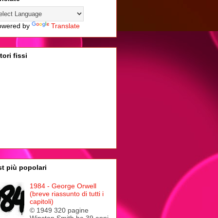
wered by
Translate
tori fissi
t più popolari
1984 - George Orwell
(breve riassunto di tutti i
capitoli)
© 1949 320 pagine