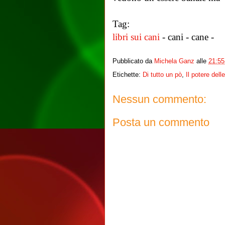
Tag:
libri sui cani
- cani - cane -
Pubblicato da
Michela Ganz
alle
21:55
Etichette:
Di tutto un pò
,
Il potere dell
Nessun commento:
Posta un commento