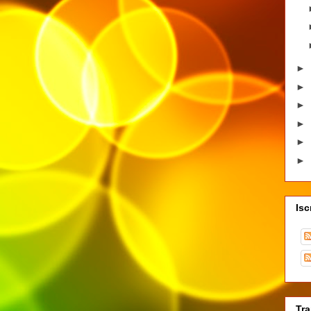
►
►
►
►
►
►
Isc
Tra