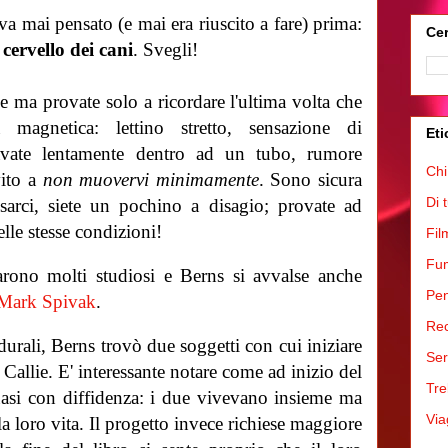
va mai pensato (e mai era riuscito a fare) prima:
Cer
cervello dei cani
. Svegli!
 ma provate solo a ricordare l'ultima volta che
za magnetica:
lettino stretto, sensazione di
Eti
zavate lentamente dentro ad un tubo, rumore
Chi
vito a
non muovervi minimamente
. Sono sicura
Di 
sarci, siete un pochino a disagio; provate ad
le stesse condizioni!
Fil
Fum
arono molti studiosi e Berns si avvalse anche
Pen
Mark Spivak
.
Rec
edurali, Berns trovò due soggetti con cui iniziare
Ser
a Callie. E' interessante notare come ad inizio del
Tre
quasi con diffidenza: i due vivevano insieme ma
Via
loro vita. Il progetto invece richiese maggiore