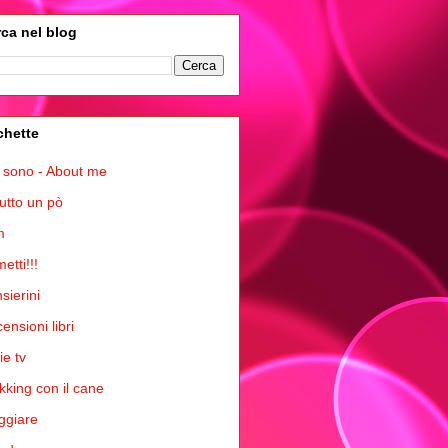
ca nel blog
chette
 sono - About me
tutto un pò
m
etti!!!
sierini
ensioni libri
ie tv
kking con il cane
ggiare