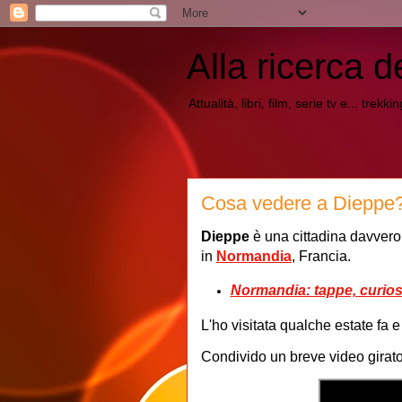
Alla ricerca d
Attualità, libri, film, serie tv e... trekk
Cosa vedere a Dieppe
Dieppe
è una cittadina davvero
in
Normandia
, Francia.
Normandia: tappe, curiosi
L'ho visitata qualche estate fa e
Condivido un breve video girat