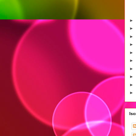
►
►
►
►
►
►
►
►
►
►
Isc