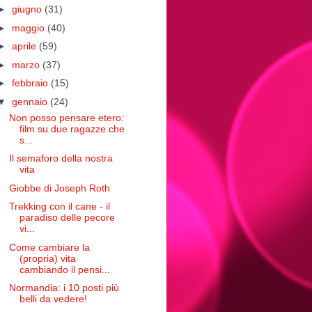
►
giugno
(31)
►
maggio
(40)
►
aprile
(59)
►
marzo
(37)
►
febbraio
(15)
▼
gennaio
(24)
Non posso pensare etero:
film su due ragazze che
s...
Il semaforo della nostra
vita
Giobbe di Joseph Roth
Trekking con il cane - il
paradiso delle pecore
vi...
Come cambiare la
(propria) vita
cambiando il pensi...
Normandia: i 10 posti più
belli da vedere!