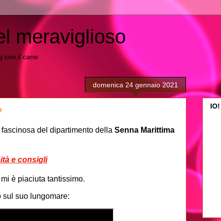
el meraviglioso
ing con il cane
domenica 24 gennaio 2021
IO!
?
 fascinosa del dipartimento della
Senna Marittima
tà e consigli
 mi è piaciuta tantissimo.
o sul suo lungomare: