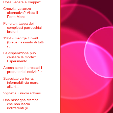
Cosa vedere a Dieppe?
Croazia: vacanza
alternativa? Visita il
Forte Mont...
Pencran: tappa dei
complessi parrocchiali
bretoni
1984 - George Orwell
(breve riassunto di tutti
i c...
La disperazione può
causare la morte?
Esperimento ...
A cosa sono interessati i
produttori di notizie? r...
Scacciate via terra,
infermabili via mare:
alla ri...
Vignetta: i nuovi schiavi
Una rassegna stampa
che non lascia
indifferenti (e...