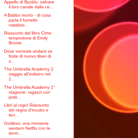
Appello di Byoblu: salvare
il loro canale dalla ce...
A Babbo morto - di cosa
parla il fumetto
natalizio...
Riassunto del libro Cime
tempestose di Emily
Bronte
Dove vorreste andare se
foste di nuovo liberi di
s...
The Umbrella Academy 2:
viaggio all'indietro nel
1...
The Umbrella Academy 1°
stagione: ragazzi con
pote...
Libri al rogo! Riassunto
del regno d'incubo e
terr...
Godless: una miniserie
western Netflix con le
donn...