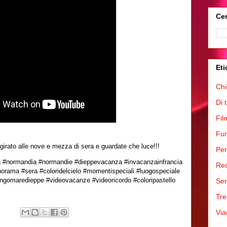
Cer
Eti
Chi
Di 
Fil
Fum
 girato alle nove e mezza di sera e guardate che luce!!!
Pen
 #normandia #normandie #dieppevacanza #invacanzainfrancia
Rec
rama #sera #coloridelcielo #momentispeciali #luogospeciale
ngomaredieppe #videovacanze #videoricordo #coloripastello
Ser
Tre
Via