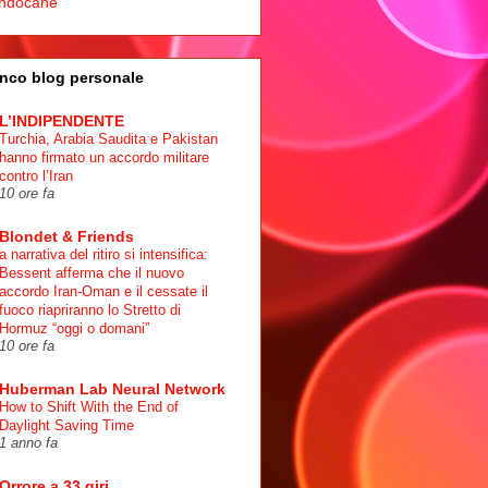
ndocane
nco blog personale
L’INDIPENDENTE
Turchia, Arabia Saudita e Pakistan
hanno firmato un accordo militare
contro l’Iran
10 ore fa
Blondet & Friends
a narrativa del ritiro si intensifica:
Bessent afferma che il nuovo
accordo Iran-Oman e il cessate il
fuoco riapriranno lo Stretto di
Hormuz “oggi o domani”
10 ore fa
Huberman Lab Neural Network
How to Shift With the End of
Daylight Saving Time
1 anno fa
Orrore a 33 giri