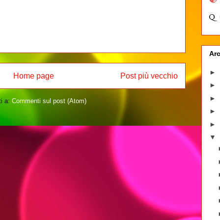
Arc
►
Home page
Post più vecchio
►
►
ti a:
Commenti sul post (Atom)
►
►
▼