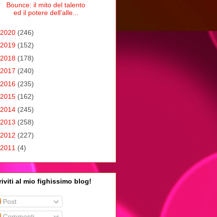
Bounce: il mito del talento
ed il potere dell'alle...
2020
(246)
2019
(152)
2018
(178)
2017
(240)
2016
(235)
2015
(162)
2014
(245)
2013
(258)
2012
(227)
2011
(4)
riviti al mio fighissimo blog!
Post
Commenti