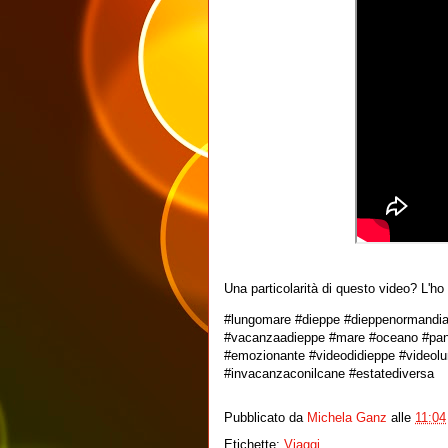
Una particolarità di questo video? L'ho
#lungomare #dieppe #dieppenormandia
#vacanzaadieppe #mare #oceano #pano
#emozionante #videodidieppe #videolu
#invacanzaconilcane #estatediversa
Pubblicato da
Michela Ganz
alle
11:04
Etichette:
Viaggi