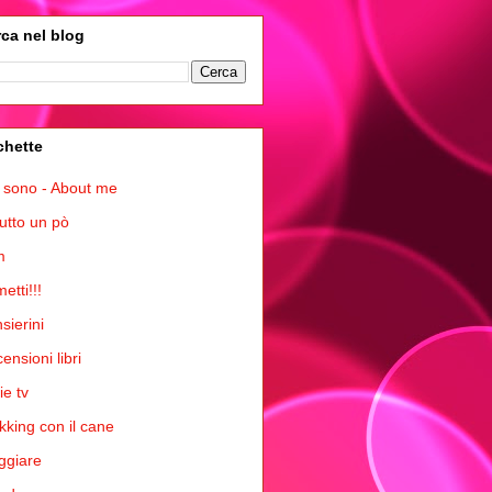
ca nel blog
chette
 sono - About me
tutto un pò
m
etti!!!
sierini
ensioni libri
ie tv
kking con il cane
ggiare