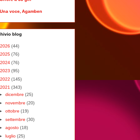
Una voce, Agamben
hivio blog
2026
(44)
2025
(76)
2024
(76)
2023
(95)
2022
(145)
2021
(343)
►
dicembre
(25)
►
novembre
(20)
►
ottobre
(19)
►
settembre
(30)
►
agosto
(18)
►
luglio
(25)