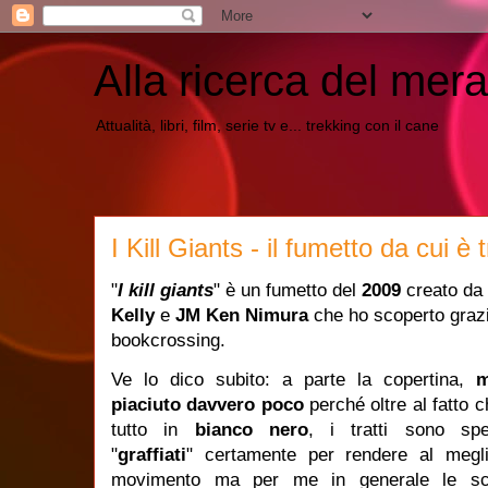
Alla ricerca del mera
Attualità, libri, film, serie tv e... trekking con il cane
I Kill Giants - il fumetto da cui è tr
"
I kill giants
" è un fumetto del
2009
creato da
Kelly
e
JM Ken Nimura
che ho scoperto grazi
bookcrossing.
Ve lo dico subito: a parte la copertina,
m
piaciuto davvero poco
perché oltre al fatto 
tutto in
bianco nero
, i tratti sono sp
"
graffiati
" certamente per rendere al megli
movimento ma per me in generale le s