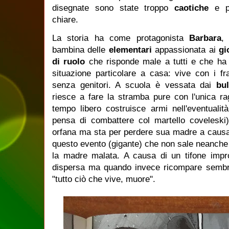
disegnate sono state troppo
caotiche
e 
chiare.
La storia ha come protagonista
Barbara
,
bambina delle
elementari
appassionata ai
gi
di ruolo
che risponde male a tutti e che ha
situazione particolare a casa: vive con i frat
senza genitori. A scuola è vessata dai
bu
riesce a fare la stramba pure con l'unica ra
tempo libero costruisce armi nell'eventualità
pensa di combattere col martello coveleski)
orfana ma sta per perdere sua madre a causa
questo evento (gigante) che non sale neanche p
la madre malata. A causa di un tifone impr
dispersa ma quando invece ricompare sembra 
"tutto ciò che vive, muore".