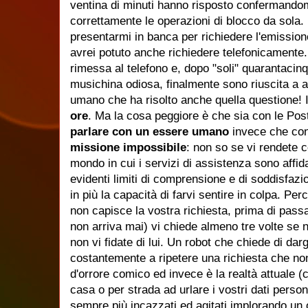
ventina di minuti hanno risposto confermandomi
correttamente le operazioni di blocco da sola. 
presentarmi in banca per richiedere l'emission
avrei potuto anche richiedere telefonicamente.
rimessa al telefono e, dopo "soli" quarantacin
musichina odiosa, finalmente sono riuscita a 
umano che ha risolto anche quella questione! Il
ore
. Ma la cosa peggiore è che sia con le Po
parlare con un essere umano
invece che con
missione impossibile
: non so se vi rendete 
mondo in cui i servizi di assistenza sono affida
evidenti limiti di comprensione e di soddisfazio
in più la capacità di farvi sentire in colpa. Per
non capisce la vostra richiesta, prima di pas
non arriva mai) vi chiede almeno tre volte se n
non vi fidate di lui. Un robot che chiede di dargl
costantemente a ripetere una richiesta che no
d'orrore comico ed invece è la realtà attuale (co
casa o per strada ad urlare i vostri dati persona
sempre più incazzati ed agitati implorando un