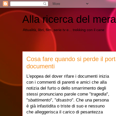
Alla ricerca del mera
Attualità, libri, film, serie tv e... trekking con il cane
Cosa fare quando si perde il porta
documenti
L'epopea del dover rifare i documenti inizia
con i commenti di parenti e amici che alla
notizia del furto o dello smarrimento degli
stessi pronunciano parole come "
tragedia
",
"
sbattimento
", "
disastro
". Che una persona
è già infastidita o triste di suo e nessuno
che alleggerisca il carico di pesantezza