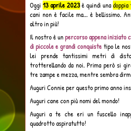
Oggi
13 aprile 2023
è quindi una
doppia 
cani non è facile ma... è bellissimo. A
altro in più!
Il nostro è un
percorso appena iniziato c
di piccole e grandi conquiste
tipo le nos
lei prende tantissimi metri di di
trotterellando da noi. Prima però
si gi
tre zampe e mezza, mentre sembra dirm
Auguri Connie per questo primo anno in
Auguri cane con più nomi del mondo!
Auguri a te che eri un fuscello ina
quadrotto aspiratutto!