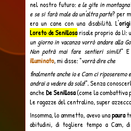
nel nostro futuro:
e le gite in montagna
e se si farà male da un'altra parte
? per m
era un cane con una disabilità. L'
orig
Loreto de Senillosa
risale proprio da lì: u
un giorno in vacanza vorrò andare alla G
Non potrà mai fare sentieri simili
!" 
illuminato
, mi disse: "
vorrà dire che
finalmente anche io e Cam ci riposeremo e 
andrai a vedere da sola
!". Senza conoscer
anche
De Senillosa
(come la combattiva p
Le ragazze del centralino, super azzecca
Insomma, lo ammetto, avevo una
paura
tr
abitudini, di togliere tempo a Cam, d