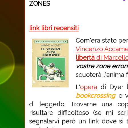
ZONES
link libri recensiti
Com'era stato pe
Vincenzo Accam
libertà
di Marcell
vostre zone erro
scuoterà l'anima 
L'
opera
di Dyer l
bookcrossing
e v
di leggerlo. Trovarne una co
risultare difficoltoso (se mi sc
segnalarvi però un link dove si t