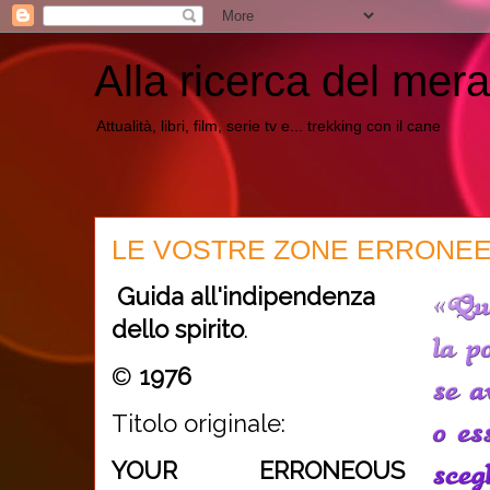
Alla ricerca del mera
Attualità, libri, film, serie tv e... trekking con il cane
LE VOSTRE ZONE ERRONEE -
Guida all'indipendenza
dello spirito
.
©
1976
Titolo originale:
YOUR ERRONEOUS