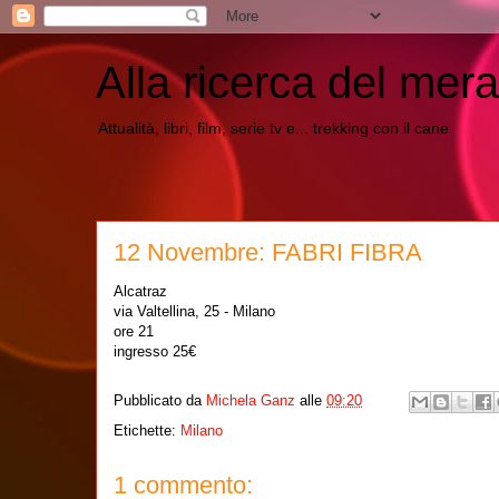
Alla ricerca del mera
Attualità, libri, film, serie tv e... trekking con il cane
12 Novembre: FABRI FIBRA
Alcatraz
via Valtellina, 25 - Milano
ore 21
ingresso 25€
Pubblicato da
Michela Ganz
alle
09:20
Etichette:
Milano
1 commento: