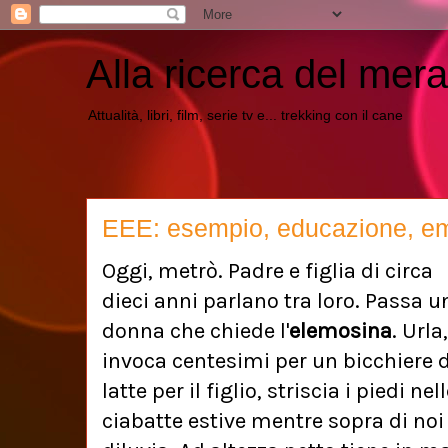
Alla ricerca del mera
Attualità, libri, film, serie tv e... trekking con il cane
EEE: esempio, educazione, e
Oggi, metrò. Padre e figlia di circa
dieci anni parlano tra loro. Passa u
donna che chiede l'
elemosina
. Urla,
invoca centesimi per un bicchiere d
latte per il figlio, striscia i piedi nel
ciabatte estive mentre sopra di noi