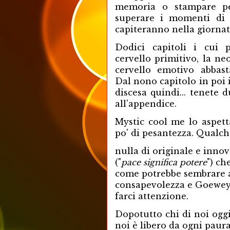
memoria o stampare pe
superare i momenti di 
capiteranno nella giorna
Dodici capitoli i cui 
cervello primitivo, la neo
cervello emotivo abbast
Dal nono capitolo in poi il
discesa quindi... tenete d
all'appendice.
Mystic cool me lo aspett
po' di pesantezza. Qualch
nulla di originale e innov
("
pace significa potere
") ch
come potrebbe sembrare a 
consapevolezza e Goewey de
farci attenzione.
Dopotutto chi di noi oggi
noi è libero da ogni paur