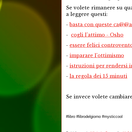
Se volete rimanere su qua
a leggere questi:
-
basta con queste ca@@a
-
cogli l'attimo - Osho
-
essere felici controvent
-
imparare l'ottimismo
-
istruzioni per rendersi i
-
la regola dei 15 minuti
Se invece volete cambiare
#libro #librodelgiorno #mysticcool