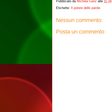
Pubblicato da
Michela Ganz
alle
11:34
Etichette:
Il potere delle parole
Nessun commento:
Posta un commento