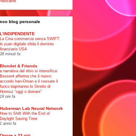
ndocane
nco blog personale
L’INDIPENDENTE
La Cina commercia senza SWIFT:
lo yuan digitale sfida il dominio
finanziario USA
28 minuti fa
Blondet & Friends
a narrativa del ritiro si intensifica:
Bessent afferma che il nuovo
accordo Iran-Oman e il cessate il
fuoco riapriranno lo Stretto di
Hormuz “oggi o domani”
19 ore fa
Huberman Lab Neural Network
How to Shift With the End of
Daylight Saving Time
1 anno fa
Orrore a 33 giri