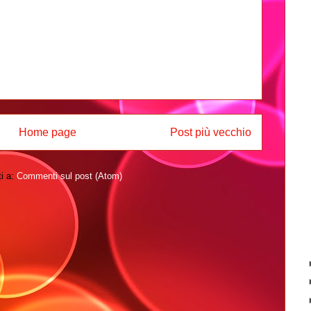
Home page
Post più vecchio
ti a:
Commenti sul post (Atom)