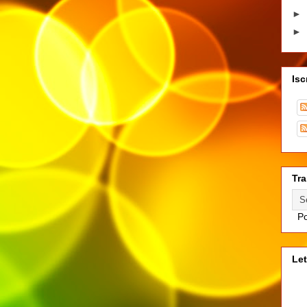
►
►
Isc
Tra
Po
Let