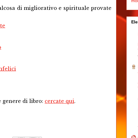
mo
lcosa di migliorativo e spirituale provate
Ele
te
o
nfelici
 genere di libro:
cercate qui
.