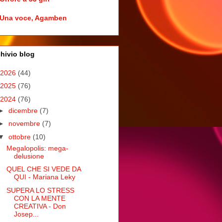
Una voce, Agamben
hivio blog
2026
(44)
2025
(76)
2024
(76)
►
dicembre
(7)
►
novembre
(7)
▼
ottobre
(10)
Megalopolis: mega-
delusione
QUEL CHE SI VEDE DA
QUI - Mariana Leky
SUPERA LO STRESS
CON LA MENTE
CREATIVA - Don
Josep...