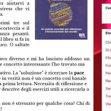
r aiutarvi a
Cer
stress che vi
ta.
primi tre sul
corteccia e il
Eti
anza pesanti.
 libro si fa in
Chi
uro. O saltate
Di 
Fil
avo diverso e mi ha lasciato addosso un
e concetto interessante l'ho trovato ma
Fum
ativo. La "soluzione" è ricercare la
pace
Pen
e in verità non è un concetto così banale
Rec
prima lettura. Necessita di riflessione e
Ser
scrive degli esercizi utili a ricercarla o
Tre
 non è stressato per qualche cosa? Chi di
Via
a?