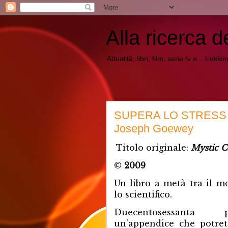
Alla ricerca d
Attualità, libri, film, serie tv e... trekk
SUPERA LO STRESS 
Joseph Goewey
Titolo originale:
Mystic C
©
2009
Un libro a metà tra il m
lo scientifico.
Duecentosessanta
un'appendice che potre