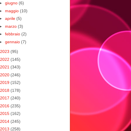
►
giugno
(6)
►
maggio
(10)
►
aprile
(5)
►
marzo
(3)
►
febbraio
(2)
►
gennaio
(7)
2023
(95)
2022
(145)
2021
(343)
2020
(246)
2019
(152)
2018
(178)
2017
(240)
2016
(235)
2015
(162)
2014
(245)
2013
(258)