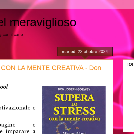
el meraviglioso
ing con il cane
martedì 22 ottobre 2024
IO!
CON LA MENTE CREATIVA - Don
ool
otivazionale e
 pagine e
te imparare a