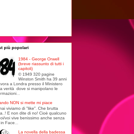
t più popolari
1984 - George Orwell
(breve riassunto di tutti i
capitoli)
© 1949 320 pagine
Winston Smith ha 39 anni
avora a Londra presso il Ministero
la verità dove si manipolano le
ormazioni...
ndo NON si mette mi piace
ai viviamo di "like". Che brutta
a..! E non dite di no! Cioè qualcuno
noi/voi vive benissimo anche senza
in Face...
La novella della badessa