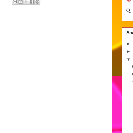
Arc
►
►
▼