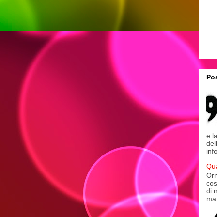
Pos
e l
del
inf
Qua
Orm
cos
di 
ma 