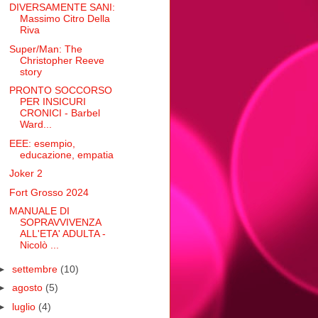
DIVERSAMENTE SANI:
Massimo Citro Della
Riva
Super/Man: The
Christopher Reeve
story
PRONTO SOCCORSO
PER INSICURI
CRONICI - Barbel
Ward...
EEE: esempio,
educazione, empatia
Joker 2
Fort Grosso 2024
MANUALE DI
SOPRAVVIVENZA
ALL'ETA' ADULTA -
Nicolò ...
►
settembre
(10)
►
agosto
(5)
►
luglio
(4)