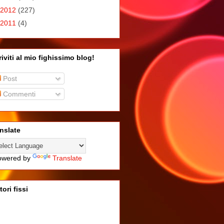
2012
(227)
2011
(4)
riviti al mio fighissimo blog!
Post
Commenti
nslate
wered by
Translate
tori fissi