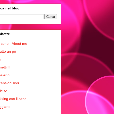
ca nel blog
chette
 sono - About me
tutto un pò
m
etti!!!
sierini
ensioni libri
ie tv
kking con il cane
ggiare