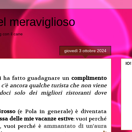
el meraviglioso
ing con il cane
giovedì 3 ottobre 2024
IO!
ci ha fatto guadagnare un
complimento
c'è ancora qualche turista che non viene
doci solo dei migliori ristoranti dove
Grosso
(e Pola in generale) è diventata
ssa delle mie vacanze estive
: vuoi perché
a
, vuoi perché è
ammantato di un'aura