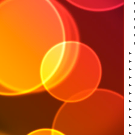
►
►
►
►
►
►
►
►
►
►
►