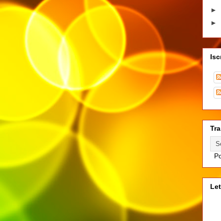
►
►
Isc
Tra
Po
Let