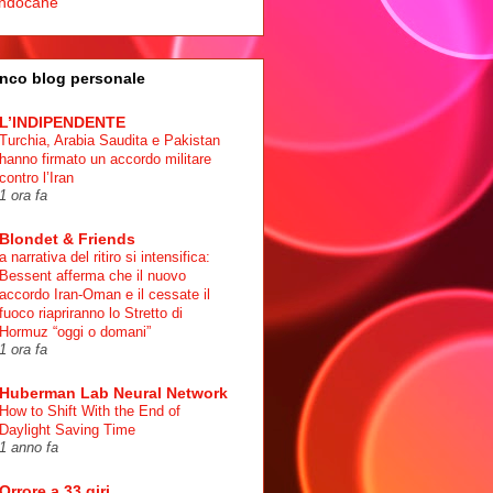
ndocane
nco blog personale
L’INDIPENDENTE
Turchia, Arabia Saudita e Pakistan
hanno firmato un accordo militare
contro l’Iran
1 ora fa
Blondet & Friends
a narrativa del ritiro si intensifica:
Bessent afferma che il nuovo
accordo Iran-Oman e il cessate il
fuoco riapriranno lo Stretto di
Hormuz “oggi o domani”
1 ora fa
Huberman Lab Neural Network
How to Shift With the End of
Daylight Saving Time
1 anno fa
Orrore a 33 giri