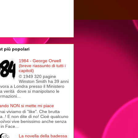
t più popolari
1984 - George Orwell
(breve riassunto di tutti i
capitoli)
© 1949 320 pagine
Winston Smith ha 39 anni
avora a Londra presso il Ministero
la verità dove si manipolano le
ormazioni...
ndo NON si mette mi piace
ai viviamo di "like". Che brutta
a..! E non dite di no! Cioè qualcuno
noi/voi vive benissimo anche senza
in Face...
La novella della badessa