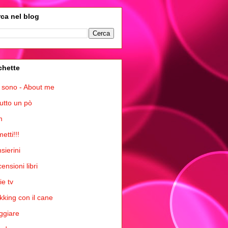
ca nel blog
chette
 sono - About me
tutto un pò
m
etti!!!
sierini
ensioni libri
ie tv
kking con il cane
ggiare