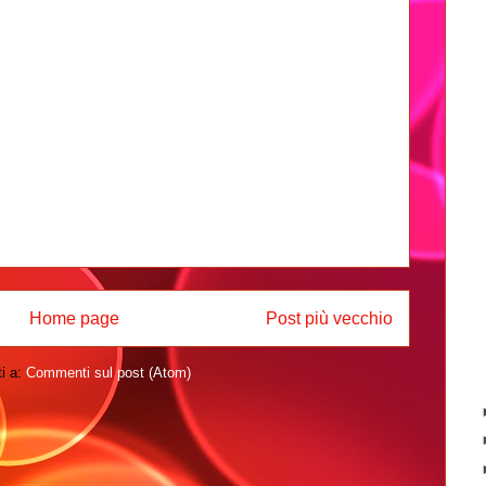
Home page
Post più vecchio
ti a:
Commenti sul post (Atom)