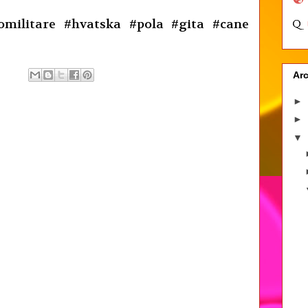
nomilitare #hvatska #pola #gita #cane
Arc
►
►
▼