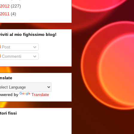
2012
(227)
2011
(4)
riviti al mio fighissimo blog!
Post
Commenti
nslate
wered by
Translate
tori fissi