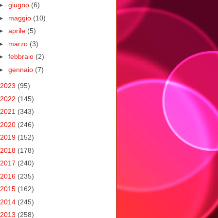
►
giugno
(6)
►
maggio
(10)
►
aprile
(5)
►
marzo
(3)
►
febbraio
(2)
►
gennaio
(7)
2023
(95)
2022
(145)
2021
(343)
2020
(246)
2019
(152)
2018
(178)
2017
(240)
2016
(235)
2015
(162)
2014
(245)
2013
(258)