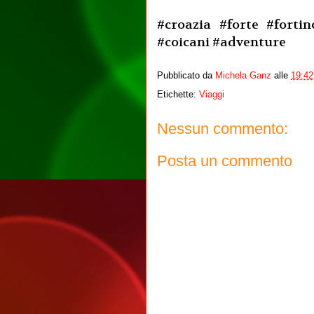
#croazia #forte #forti
#coicani #adventure
Pubblicato da
Michela Ganz
alle
19:42
Etichette:
Viaggi
Nessun commento:
Posta un commento