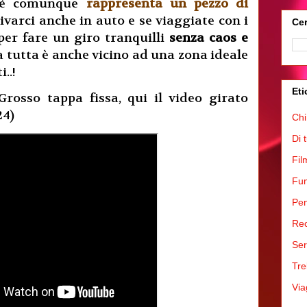
ché comunque
rappresenta un pezzo di
arrivarci anche in auto e se viaggiate con i
Cer
per fare un giro tranquilli
senza caos e
a tutta è anche vicino ad una zona ideale
..!
Eti
osso tappa fissa, qui il video girato
24)
Chi
Di 
Fil
Fum
Pen
Rec
Ser
Tre
Via