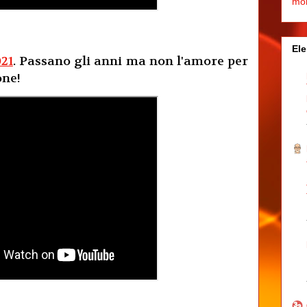
mo
Ele
021
. Passano gli anni ma non l'amore per
one!