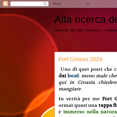
Alla ricerca d
Attualità, libri, film, serie tv e... trekk
Fort Grosso 2024
Uno di quei posti che 
dai
local
:
meno male che 
qui in Croazia chieden
mangiare
.
In verità per me
Fort 
ormai quasi una
tappa fi
è
immerso nella natur