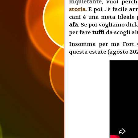
inquietante
, vuoi per
storia
. E poi... è facile 
cani è una meta ideale 
afa
. Se poi vogliamo dirl
per fare
tuffi
da scogli alti
Insomma per me Fort Gr
questa estate (agosto 20