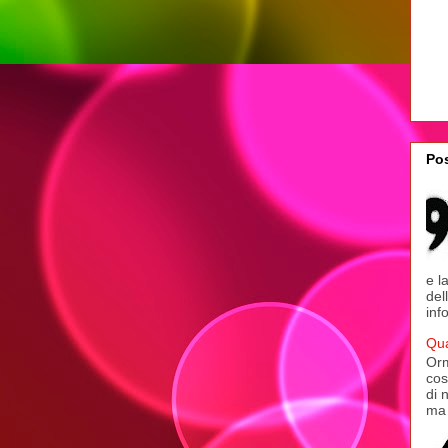
Pos
e l
del
inf
Qua
Orm
cos
di 
ma 