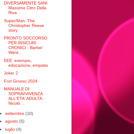
DIVERSAMENTE SANI:
Massimo Citro Della
Riva
Super/Man: The
Christopher Reeve
story
PRONTO SOCCORSO
PER INSICURI
CRONICI - Barbel
Ward...
EEE: esempio,
educazione, empatia
Joker 2
Fort Grosso 2024
MANUALE DI
SOPRAVVIVENZA
ALL'ETA' ADULTA -
Nicolò ...
►
settembre
(10)
►
agosto
(5)
►
luglio
(4)