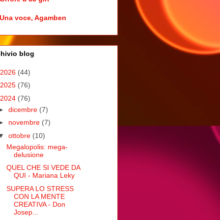
Una voce, Agamben
hivio blog
2026
(44)
2025
(76)
2024
(76)
►
dicembre
(7)
►
novembre
(7)
▼
ottobre
(10)
Megalopolis: mega-
delusione
QUEL CHE SI VEDE DA
QUI - Mariana Leky
SUPERA LO STRESS
CON LA MENTE
CREATIVA - Don
Josep...