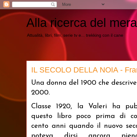
Alla ricerca del mera
Attualità, libri, film, serie tv e... trekking con il cane
IL SECOLO DELLA NOIA - Fran
Una donna del 1900 che descrive 
2000.
Classe 1920, la Valeri ha pub
questo libro poco prima di c
cento anni quando il nuovo sec
poteva dirsi ancora pien