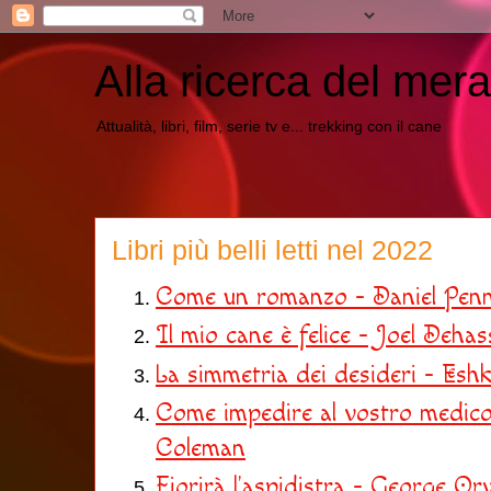
Alla ricerca del mera
Attualità, libri, film, serie tv e... trekking con il cane
Libri più belli letti nel 2022
Come un romanzo - Daniel Pen
Il mio cane è felice - Joel Dehas
La simmetria dei desideri - Esh
Come impedire al vostro medico
Coleman
Fiorirà l'aspidistra - George Orw