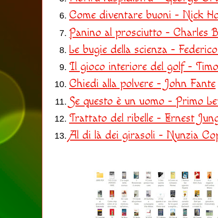
Come diventare buoni - Nick H
Panino al prosciutto - Charles 
Le bugie della scienza - Federic
Il gioco interiore del golf - Ti
Chiedi alla polvere - John Fante
Se questo è un uomo - Primo Le
Trattato del ribelle - Ernest Jun
Al di là dei girasoli - Nunzia C