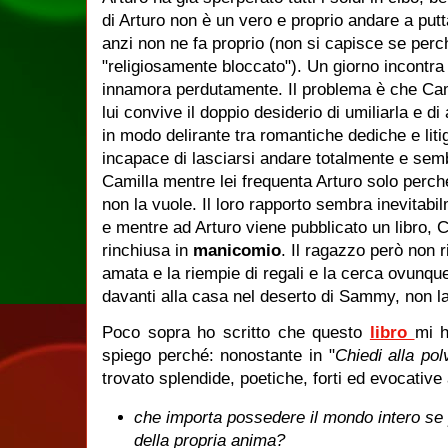
di Arturo non è un vero e proprio andare a put
anzi non ne fa proprio (non si capisce se per
"religiosamente bloccato"). Un giorno incontr
innamora perdutamente. Il problema è che Ca
lui convive il doppio desiderio di umiliarla e di
in modo delirante tra romantiche dediche e liti
incapace di lasciarsi andare totalmente e semb
Camilla mentre lei frequenta Arturo solo perc
non la vuole. Il loro rapporto sembra inevitabi
e mentre ad Arturo viene pubblicato un libro, C
rinchiusa in
manicomio
. Il ragazzo però non 
amata e la riempie di regali e la cerca ovunqu
davanti alla casa nel deserto di Sammy, non la
Poco sopra ho scritto che questo
libro
mi 
spiego perché: nonostante in "
Chiedi alla pol
trovato splendide, poetiche, forti ed evocative 
che importa possedere il mondo intero se p
della propria anima?