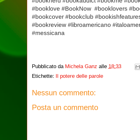
#booknerd #bookaddict #bookme #book
#booklove #BookNow #booklovers #bo
#bookcover #bookclub #bookishfeatur
#bookreview #libroamericano #italoame
#messicana
Pubblicato da
Michela Ganz
alle
18:33
Etichette:
Il potere delle parole
Nessun commento:
Posta un commento