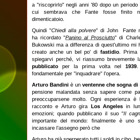
a "riscoprirlo" negli anni '80 dopo un periodo 
cui sembrava che Fante fosse finito n
dimenticatoio.
Quindi "
Chiedi alla polvere
" di John Fante 
ha ricordato "
Panino al Prosciutto
" di Charl
Bukowski ma a differenza di quest'ultimo mi 
creato anche un bel po' di
fastidio
. Prima 
spiegarvi perché, vi riassumo brevemente 
pubblicato
per la prima volta nel
1939
.
fondamentale per "inquadrare" l'opera.
Arturo Bandini
è un
ventenne che sogna di 
pensione malandata senza sapere come paga
preoccuparsene molto. Ogni esperienza è b
racconto e Arturo gira
Los Angeles
in lun
emozioni; quando pubblicano il suo "
Il cagn
importante del mondo: finalmente è uno s
incassare l'assegno però che
Arturo ha già sperperato tutti i soldi in cibo, b