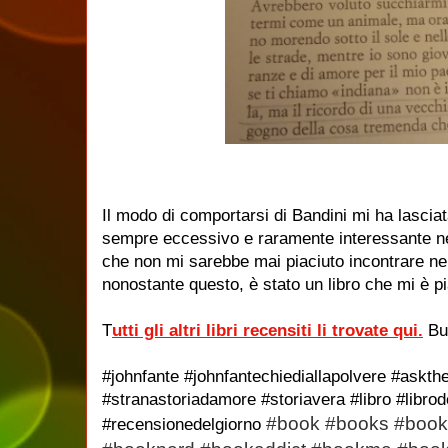
Il modo di comportarsi di Bandini mi ha lasciat
sempre eccessivo e raramente interessante n
che non mi sarebbe mai piaciuto incontrare nel
nonostante questo, è stato un libro che mi è pi
T
utti gli altri libri recensiti li trovate qui.
Buo
#johnfante #johnfantechiediallapolvere #askth
#stranastoriadamore #storiavera #libro #librod
#book #books #book
#recensionedelgiorno