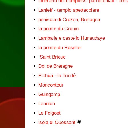
itinerario dei complessi parrocchiali - bre
Lanleff - tempio spettacolare
penisola di Crozon, Bretagna
la pointe du Grouin
Lamballe e castello Hunaudaye
la pointe du Roselier
Saint Brieuc
Dol de Bretagne
Plohua - la Trinitè
Moncontour
Guingamp
Lannion
Le Folgoet
isola di Ouessant
💗