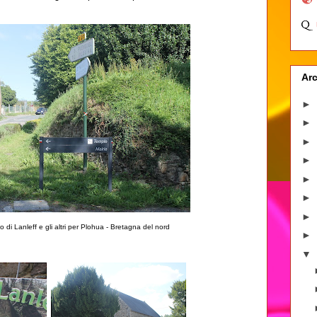
Arc
►
►
►
►
►
►
►
io di Lanleff e gli altri per Plohua - Bretagna del nord
►
▼