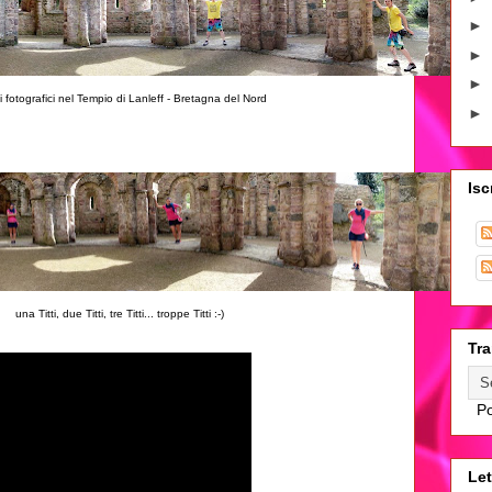
►
►
►
i fotografici nel Tempio di Lanleff - Bretagna del Nord
►
Isc
una Titti, due Titti, tre Titti... troppe Titti :-)
Tra
Po
Let