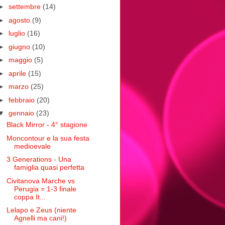
►
settembre
(14)
►
agosto
(9)
►
luglio
(16)
►
giugno
(10)
►
maggio
(5)
►
aprile
(15)
►
marzo
(25)
►
febbraio
(20)
▼
gennaio
(23)
Black Mirror - 4° stagione
Moncontour e la sua festa
medioevale
3 Generations - Una
famiglia quasi perfetta
Civitanova Marche vs
Perugia = 1-3 finale
coppa It...
Lelapo e Zeus (niente
Agnelli ma cani!)