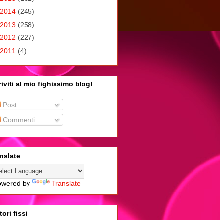
2014
(245)
2013
(258)
2012
(227)
2011
(4)
riviti al mio fighissimo blog!
Post
Commenti
nslate
wered by
Translate
tori fissi