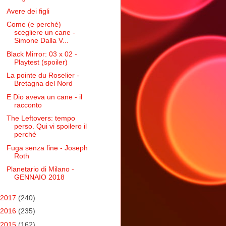
Avere dei figli
Come (e perché)
scegliere un cane -
Simone Dalla V...
Black Mirror: 03 x 02 -
Playtest (spoiler)
La pointe du Roselier -
Bretagna del Nord
E Dio aveva un cane - il
racconto
The Leftovers: tempo
perso. Qui vi spoilero il
perché
Fuga senza fine - Joseph
Roth
Planetario di Milano -
GENNAIO 2018
2017
(240)
2016
(235)
2015
(162)