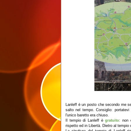
Lanleff è un posto che secondo me s
salto nel tempo. Consiglio: portate
l'unico baretto era chiuso.
Il tempio di Lanleff è
gratuito
: non c
rispetto ed in Libertà. Dietro al tempio
La struttura del tempio di Lanleff 