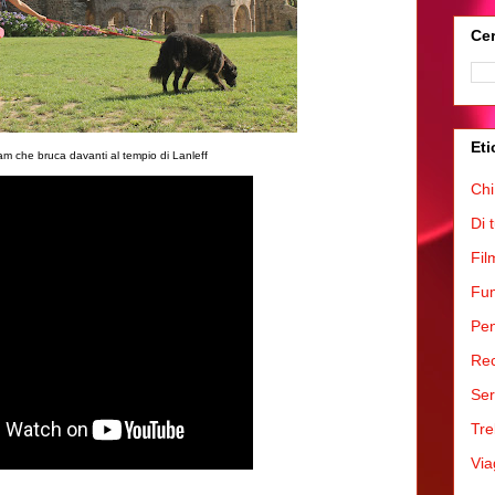
Cer
Eti
Cam che bruca davanti al tempio di Lanleff
Chi
Di 
Fil
Fum
Pen
Rec
Ser
Tre
Via