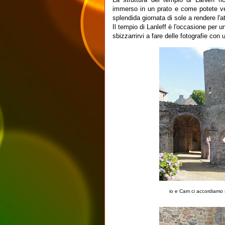
immerso in un prato e come potete ve
splendida giornata di sole a rendere l'a
Il tempio di Lanleff è l'occasione per 
sbizzarrirvi a fare delle fotografie con 
io e Cam ci accordiamo s