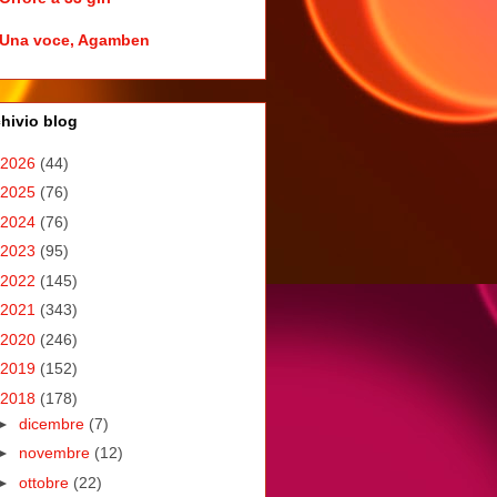
Una voce, Agamben
hivio blog
2026
(44)
2025
(76)
2024
(76)
2023
(95)
2022
(145)
2021
(343)
2020
(246)
2019
(152)
2018
(178)
►
dicembre
(7)
►
novembre
(12)
►
ottobre
(22)