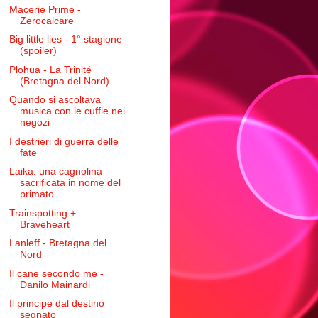
Macerie Prime -
Zerocalcare
Big little lies - 1° stagione
(spoiler)
Plohua - La Trinité
(Bretagna del Nord)
Quando si ascoltava
musica con le cuffie nei
negozi
I destrieri di guerra delle
fate
Laika: una cagnolina
sacrificata in nome del
primato
Trainspotting +
Braveheart
Lanleff - Bretagna del
Nord
Il cane secondo me -
Danilo Mainardi
Il principe dal destino
segnato