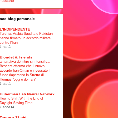
ndocane
nco blog personale
L’INDIPENDENTE
Turchia, Arabia Saudita e Pakistan
hanno firmato un accordo militare
contro l’Iran
1 ora fa
Blondet & Friends
a narrativa del ritiro si intensifica:
Bessent afferma che il nuovo
accordo Iran-Oman e il cessate il
fuoco riapriranno lo Stretto di
Hormuz “oggi o domani”
1 ora fa
Huberman Lab Neural Network
How to Shift With the End of
Daylight Saving Time
1 anno fa
Orrore a 33 giri