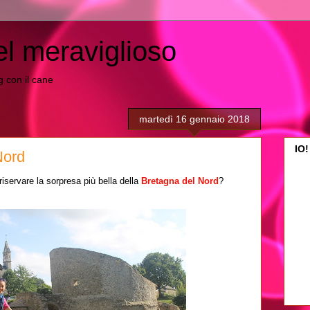
el meraviglioso
ing con il cane
martedì 16 gennaio 2018
IO!
Nord
iservare la sorpresa più bella della
Bretagna del Nord
?