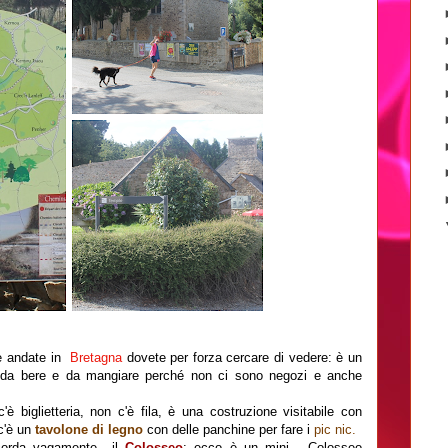
e andate in
Bretagna
dovete per forza cercare di vedere: è un
vi da bere e da mangiare perché non ci sono negozi e anche
'è biglietteria, non c'è fila, è una costruzione visitabile con
 c'è un
tavolone di legno
con delle panchine per fare i
pic nic.
ricorda vagamente il
Colosseo
: ecco è un mini - Colosseo