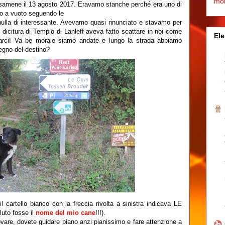
mo
cisamene il 13 agosto 2017. Eravamo stanche perché era uno di
do a vuoto seguendo le
 nulla di interessante. Avevamo quasi rinunciato e stavamo per
dicitura di Tempio di Lanleff aveva fatto scattare in noi come
Ele
arci! Va be morale siamo andate e lungo la strada abbiamo
segno del destino?
l cartello bianco con la freccia rivolta a sinistra indicava LE
luto fosse il
nome del mio cane
!!!).
vare, dovete guidare piano anzi pianissimo e fare attenzione a