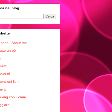
ca nel blog
chette
 sono - About me
tutto un pò
m
etti!!!
sierini
ensioni libri
ie tv
kking con il cane
ggiare