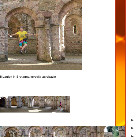
 di Lanleff in Bretagna invoglia acrobazie
►
►
►