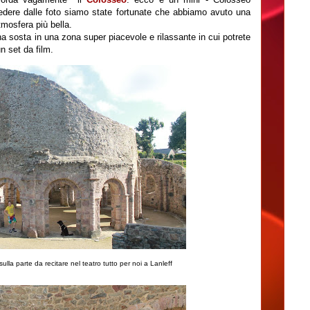
dere dalle foto siamo state fortunate che abbiamo avuto una
tmosfera più bella.
una sosta in una zona super piacevole e rilassante in cui potrete
un set da film.
ulla parte da recitare nel teatro tutto per noi a Lanleff