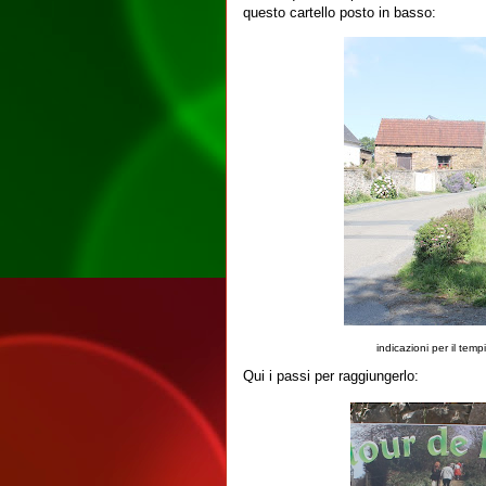
questo cartello posto in basso:
indicazioni per il temp
Qui i passi per raggiungerlo: