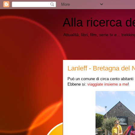
Alla ricerca d
Attualità, libri, film, serie tv e... trekk
Lanleff - Bretagna del 
Può un comune di circa cento abitanti r
Ebbene si:
viaggiate insieme a me
!