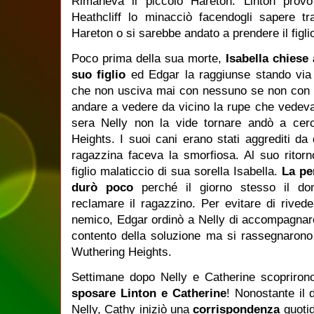
Rimaneva il piccolo Hareton: Linton prov
Heathcliff lo minacciò facendogli sapere tr
Hareton o si sarebbe andato a prendere il figlio
Poco prima della sua morte,
Isabella chiese 
suo figlio
ed Edgar la raggiunse stando via 
che non usciva mai con nessuno se non con s
andare a vedere da vicino la rupe che vedeva
sera Nelly non la vide tornare andò a cer
Heights. I suoi cani erano stati aggrediti da 
ragazzina faceva la smorfiosa. Al suo ritorn
figlio malaticcio di sua sorella Isabella.
La pe
durò poco
perché il giorno stesso il dom
reclamare il ragazzino. Per evitare di rived
nemico, Edgar ordinò a Nelly di accompagnar
contento della soluzione ma si rassegnarono
Wuthering Heights.
Settimane dopo Nelly e Catherine scopriro
sposare Linton e Catherine
! Nonostante il d
Nelly, Cathy iniziò una
corrispondenza
quoti