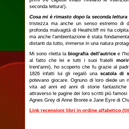
seconda lettura!).
Cosa mi è rimasto dopo la seconda lettura
tristezza ma anche un senso estremo di de
profonda malvagità di Heathcliff mi ha colpit
ma anche l'ambientazione è stata fondamental
distanti da tutto, immerse in una natura protag
Mi sono riletta la
biografia dell'autrice
e l'ho
al fatto che lei e tutti i suoi fratelli
mori
trent'anni), ho scoperto che fu grazie al padr
1826 infatti lui gli regalò una
scatola di s
potevano giocare. Ognuno di loro diede un n
vita ad anni ed anni di storie fantastich
attraverso le pagine dei loro scritti più famo
Agnes Grey di Anne Bronte e Jane Eyre di Cha
Link recensioni libri in ordine alfabetico (ti