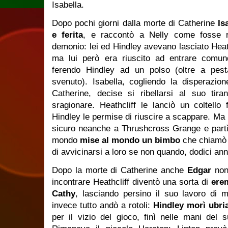
Isabella.
Dopo pochi giorni dalla morte di Catherine
Is
e ferita
, e raccontò a Nelly come fosse r
demonio: lei ed Hindley avevano lasciato Heath
ma lui però era riuscito ad entrare comun
ferendo Hindley ad un polso (oltre a pes
svenuto). Isabella, cogliendo la disperazion
Catherine, decise si ribellarsi al suo tir
sragionare. Heathcliff le lanciò un coltello 
Hindley le permise di riuscire a scappare. Ma 
sicuro neanche a Thrushcross Grange e partì
mondo
mise al mondo un bimbo
che chiam
di avvicinarsi a loro se non quando, dodici an
Dopo la morte di Catherine anche
Edgar
non
incontrare Heathcliff diventò una sorta di
ere
Cathy
, lasciando persino il suo lavoro di 
invece tutto andò a rotoli:
Hindley morì ubri
per il vizio del gioco, finì nelle mani del 