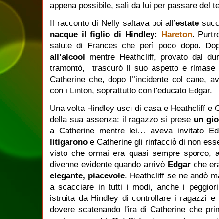
appena possibile, salì da lui per passare del 
Il racconto di Nelly saltava poi all’
estate
succ
nacque il figlio di Hindley:
Hareton
. Purtr
salute di Frances che perì poco dopo. Do
all’alcool
mentre Heathcliff, provato dal dur
tramontò, trascurò il suo aspetto e rimase i
Catherine che, dopo l’’incidente col cane, a
con i Linton, soprattutto con l'educato Edgar.
Una volta Hindley uscì di casa e Heathcliff e C
della sua assenza: il ragazzo si prese
un gio
a Catherine mentre lei… aveva invitato E
litigarono
e Catherine gli rinfacciò di non es
visto che ormai era quasi sempre sporco, ar
divenne evidente quando arrivò
Edgar
che era
elegante, piacevole
. Heathcliff se ne andò 
a scacciare in tutti i modi, anche i peggior
istruita da Hindley di controllare i ragazzi
dovere scatenando l'ira di Catherine che pr