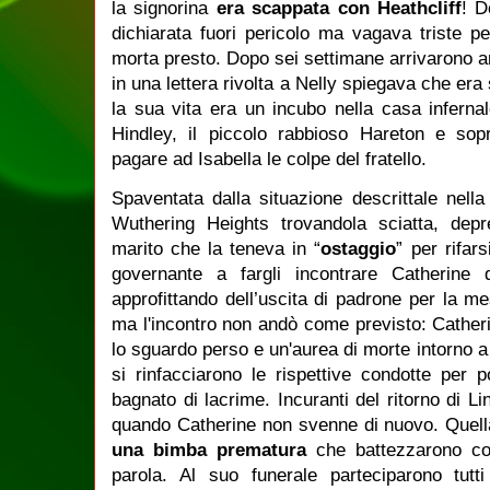
la signorina
era scappata con Heathcliff
! D
dichiarata fuori pericolo ma vagava triste 
morta presto. Dopo sei settimane arrivarono an
in una lettera rivolta a Nelly spiegava che era
la sua vita era un incubo nella casa infernal
Hindley, il piccolo rabbioso Hareton e sopr
pagare ad Isabella le colpe del fratello.
Spaventata dalla situazione descrittale nella
Wuthering Heights trovandola sciatta, depre
marito che la teneva in “
ostaggio
” per rifar
governante a fargli incontrare Catherine
approfittando dell’uscita di padrone per la m
ma l'incontro non andò come previsto: Cather
lo sguardo perso e un'aurea di morte intorno a
si rinfacciarono le rispettive condotte per 
bagnato di lacrime. Incuranti del ritorno di Li
quando Catherine non svenne di nuovo. Quel
una bimba prematura
che battezzarono c
parola. Al suo funerale parteciparono tutti