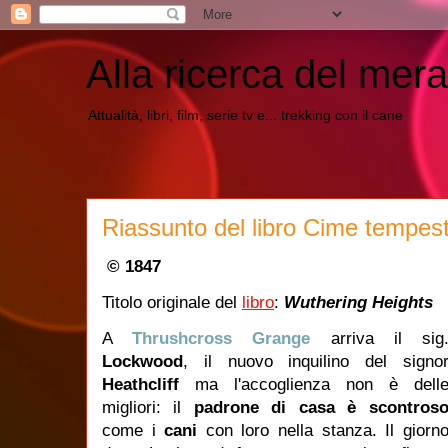
Alla ricerca del mera
Attualità, libri, film, serie tv e... trekking con il cane
Riassunto del libro Cime tempes
© 1847
Titolo originale del
libro
:
Wuthering Heights
A
Thrushcross Grange
arriva il sig
Lockwood
, il nuovo inquilino del signo
Heathcliff
ma l'accoglienza non è dell
migliori: il
padrone di casa è scontros
come i
cani
con loro nella stanza. Il giorn