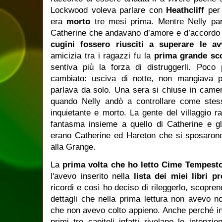
Lockwood voleva parlare con
Heathcliff
per
era
morto
tre mesi prima. Mentre Nelly pa
Catherine che andavano d’amore e d’accordo 
cugini fossero riusciti a superare le av
amicizia tra i ragazzi fu la
prima grande scon
sentiva più la forza di distruggerli. Poco 
cambiato: usciva di notte, non mangiava 
parlava da solo. Una sera si chiuse in camer
quando Nelly andò a controllare come stes
inquietante e morto. La gente del villaggio 
fantasma insieme a quello di Catherine e gl
erano Catherine ed Hareton che si sposarono
alla Grange.
La
prima volta che ho letto Cime Tempest
l'avevo inserito nella
lista dei miei libri pre
ricordi e così ho deciso di rileggerlo, scopren
dettagli che nella prima lettura non avevo n
che non avevo colto appieno. Anche perché in
primi tre capitoli infatti rivelano le intenzi