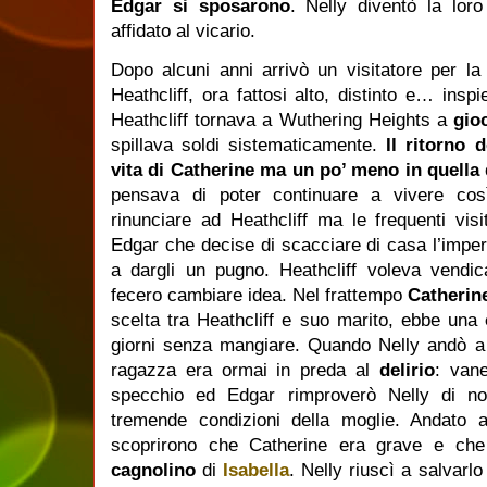
Edgar si sposarono
. Nelly diventò la lo
affidato al vicario.
Dopo alcuni anni arrivò un visitatore per la
Heathcliff, ora fattosi alto, distinto e… insp
Heathcliff tornava a Wuthering Heights a
gio
spillava soldi sistematicamente.
Il ritorno 
vita di Catherine ma un po’ meno in quella
pensava di poter continuare a vivere co
rinunciare ad Heathcliff ma le frequenti visi
Edgar che decise di scacciare di casa l’impert
a dargli un pugno. Heathcliff voleva vendica
fecero cambiare idea. Nel frattempo
Catherin
scelta tra Heathcliff e suo marito, ebbe una
giorni senza mangiare. Quando Nelly andò a c
ragazza era ormai in preda al
delirio
: vane
specchio ed Edgar rimproverò Nelly di no
tremende condizioni della moglie. Andato 
scoprirono che Catherine era grave e ch
cagnolino
di
Isabella
. Nelly riuscì a salvar