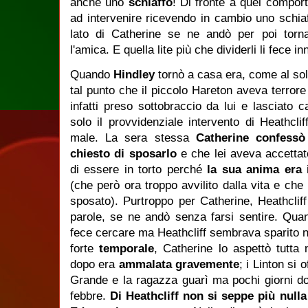
anche uno
schiaffo
! Di fronte a quel compor
ad intervenire ricevendo in cambio uno schia
lato di Catherine se ne andò per poi torn
l'amica. E quella lite più che dividerli li fece 
Quando
Hindley
tornò a casa era, come al sol
tal punto che il piccolo Hareton aveva terrore
infatti preso sottobraccio da lui e lasciato
solo il provvidenziale intervento di Heathcli
male. La sera stessa
Catherine confessò
chiesto di sposarlo
e che lei aveva accettat
di essere in torto perché
la sua anima era i
(che però ora troppo avvilito dalla vita e che
sposato). Purtroppo per Catherine, Heathcliff 
parole, se ne andò senza farsi sentire. Qua
fece cercare ma Heathcliff sembrava sparito ne
forte
temporale
, Catherine lo aspettò tutta 
dopo era
ammalata gravemente
; i Linton si 
Grande e la ragazza guarì ma pochi giorni dop
febbre.
Di Heathcliff non si seppe più null