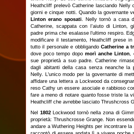
Heathcliff prelevò Catherine lasciando Nelly
giorni e cinque notti. Quando la governante 
Linton erano sposati
. Nelly tornò a casa 
Catherine, scappata con l’aiuto di Linton, 
padre prima che esalasse l'ultimo respiro. Ed
modificare il testamento, Heathcliff prese i
tutto il personale e obbligando
Catherine a t
dove poco tempo dopo
morì anche Linton
, 
sue proprietà a suo padre. Catherine rimase
dagli abitanti della casa senza neanche la p
Nelly. L'unico modo per la governante di mett
affidare una lettera a Lockwood da consegnar
reso Cathy un essere asociale e rabbioso com
fare a meno di notare quanto fosse triste la v
Heathcliff che avrebbe lasciato Thrushcross 
Nel
1802
Lockwood tornò nella zona di Gimm
proprietà: Thrushcrosse Grange. Non essendo
andare a Wuthering Heights per incontrare la
raccontò di essere andata lì a vivere poche 