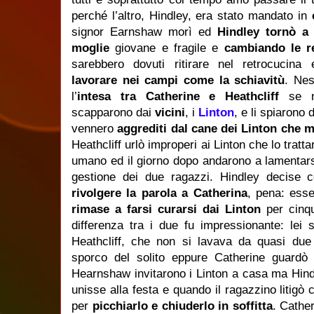
perché l’altro, Hindley, era stato mandato in
signor Earnshaw morì ed
Hindley tornò a 
moglie
giovane e fragile e
cambiando le r
sarebbero dovuti ritirare nel retrocucin
lavorare nei campi come la schiavitù
. Nes
l’
intesa tra Catherine e Heathcliff
se no
scapparono dai
vicini
, i
Linton
, e li spiarono
vennero
aggrediti dal cane dei Linton che
Heathcliff urlò improperi ai Linton che lo tratt
umano ed il giorno dopo andarono a lamentars
gestione dei due ragazzi. Hindley decise 
rivolgere la parola a Catherina
, pena: ess
rimase a farsi curarsi dai Linton
per cinqu
differenza tra i due fu impressionante: lei
Heathcliff, che non si lavava da quasi du
sporco del solito eppure Catherine guardò
Hearnshaw invitarono i Linton a casa ma Hind
unisse alla festa e quando il ragazzino litigò 
per
picchiarlo e chiuderlo in soffitta
. Cathe