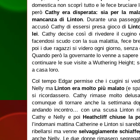
domestica non scoprì tutto e le fece bruciare 
però
Cathy era disperata: sia per la mal
mancanza di Linton
. Durante una passeggi
accusò Cathy di essersi presa gioco di
Lint
lei
. Cathy decise così di rivedere il cugino 
facendosi scudo con la sua malattia, fece brec
poi i due ragazzi si videro ogni giorno, senza
Quando però la governante lo venne a sapere lo
continuare le sue visite a Wuthering Height; s
a casa loro.
Col tempo Edgar permise che i cugini si vede
Nelly ma
Linton era molto più malato
(e sp
si ricordassero. Cathy rimase molto delusa
comunque di tornare anche la settimana d
andando incontro… con una scusa Linton ri
Cathy e Nelly e poi
Heathcliff chiuse la 
l’indomani mattina Catherine e Linton si sareb
ribellarsi ma venne
selvaggiamente schiaff
anche Nelly. Le due donne rimasero segregat