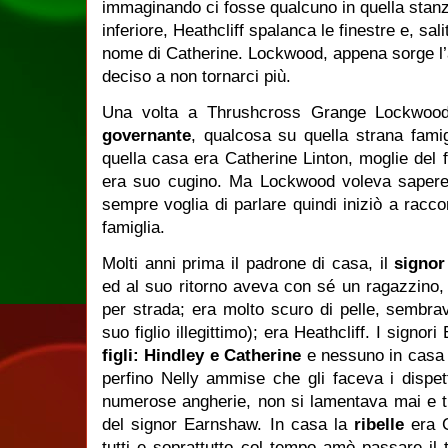
immaginando ci fosse qualcuno in quella stanz
inferiore, Heathcliff spalanca le finestre e, sali
nome di Catherine. Lockwood, appena sorge l’
deciso a non tornarci più.
Una volta a Thrushcross Grange Lockwood
governante
, qualcosa su quella strana fami
quella casa era Catherine Linton, moglie del f
era suo cugino. Ma Lockwood voleva sapere
sempre voglia di parlare quindi iniziò a raccon
famiglia.
Molti anni prima il padrone di casa, il
signo
ed al suo ritorno aveva con sé un ragazzino
per strada; era molto scuro di pelle, sembra
suo figlio illegittimo); era Heathcliff. I sign
figli: Hindley e Catherine
e nessuno in casa 
perfino Nelly ammise che gli faceva i dispet
numerose angherie, non si lamentava mai e tut
del signor Earnshaw. In casa la
ribelle
era 
tutti e soprattutto col tempo amò passare il