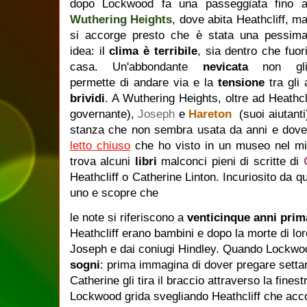
dopo Lockwood fa una passeggiata fino 
Wuthering Heights
, dove abita Heathcliff, m
si accorge presto che è stata una pessim
idea: il
clima è terribile
, sia dentro che fuor
casa. Un'abbondante
nevicata
non gl
permette di andare via e la
tensione
tra gli
brividi
. A Wuthering Heights, oltre ad Heathc
governante),
Joseph
e
Hareton
(suoi aiutant
stanza che non sembra usata da anni e dov
letto chiuso
che ho visto in un museo nel m
trova alcuni
libri
malconci pieni di scritte di
Heathcliff o Catherine Linton. Incuriosito da q
uno e scopre che
le note si riferiscono a
venticinque anni prim
Heathcliff erano bambini e dopo la morte di lo
Joseph e dai coniugi Hindley. Quando Lockwo
sogni
: prima immagina di dover pregare settan
Catherine gli tira il braccio attraverso la fines
Lockwood grida svegliando Heathcliff che ac