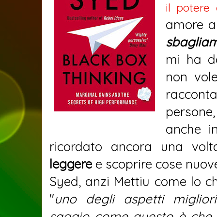
il potere
amore a
sbagliam
mi ha da
non vole
raccon
persone,
anche i
ricordato ancora una vol
leggere
e scoprire cose nuove
Syed, anzi Mettiu come lo ch
"
uno degli aspetti miglior
saggio come questo è che s