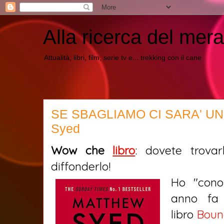
Alla ricerca del mera
Attualità, libri, film, serie tv e... trekking con il cane
SE SBAGLIAMO CI SARA' UN 
Syed
Wow che
libro
: dovete trovarl
diffonderlo!
Ho "cono
anno fa 
libro
Bounc