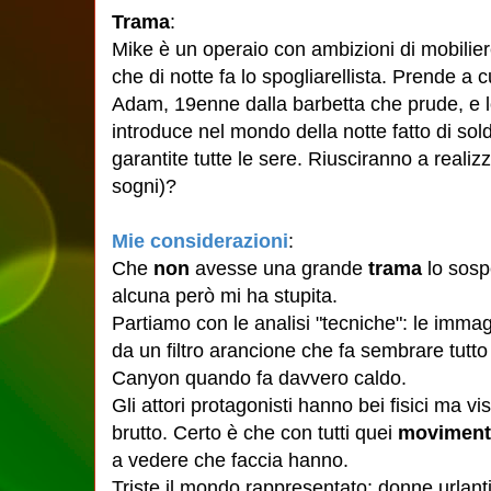
Trama
:
Mike è un operaio con ambizioni di mobilie
che di notte fa lo spogliarellista. Prende a 
Adam, 19enne dalla barbetta che prude, e 
introduce nel mondo della notte fatto di soldi 
garantite tutte le sere. Riusciranno a realizz
sogni)?
Mie considerazioni
:
Che
non
avesse una grande
trama
lo sosp
alcuna però mi ha stupita.
Partiamo con le analisi "tecniche": le immagi
da un filtro arancione che fa sembrare tutt
Canyon quando fa davvero caldo.
Gli attori protagonisti hanno bei fisici ma vis
brutto. Certo è che con tutti quei
movimenti
a vedere che faccia hanno.
Triste il mondo rappresentato: donne urlanti