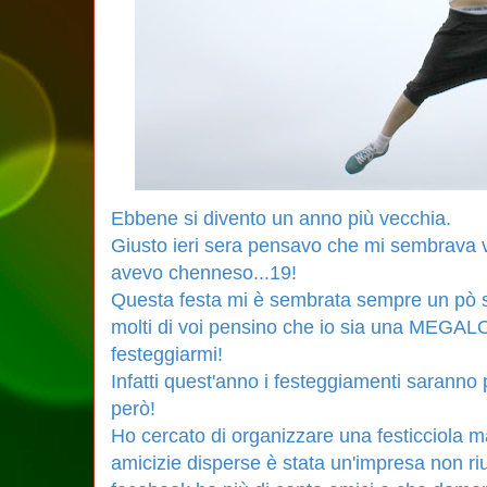
Ebbene si divento un anno più vecchia.
Giusto ieri sera pensavo che mi sembrava 
avevo chenneso...19!
Questa festa mi è sembrata sempre un pò 
molti di voi pensino che io sia una MEGA
festeggiarmi!
Infatti quest'anno i festeggiamenti saranno
però!
Ho cercato di organizzare una festicciola m
amicizie disperse è stata un'impresa non ri