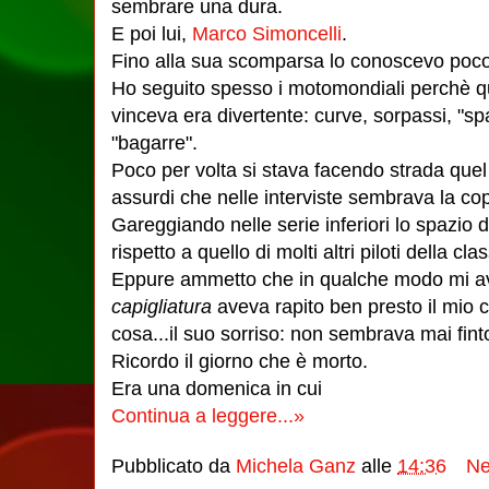
sembrare una dura.
E poi lui,
Marco Simoncelli
.
Fino alla sua scomparsa lo conoscevo poco
Ho seguito spesso i motomondiali perchè q
vinceva era divertente: curve, sorpassi, "s
"bagarre".
Poco per volta si stava facendo strada quel
assurdi che nelle interviste sembrava la copia
Gareggiando nelle serie inferiori lo spazio 
rispetto a quello di molti altri piloti della cl
Eppure ammetto che in qualche modo mi ave
capigliatura
aveva rapito ben presto il mio 
cosa...il suo sorriso: non sembrava mai fint
Ricordo il giorno che è morto.
Era una domenica in cui
Continua a leggere...»
Pubblicato da
Michela Ganz
alle
14:36
Ne