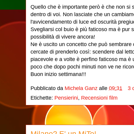
Quello che è importante però è che non si s
dentro di voi. Non lasciate che un cambiam
l'avvicendamento di luce ed oscurità pregiud
Svegliarsi col buio è più faticoso ma è pur 
possibilità di vivere ancora!
Ne è uscito un concetto che può sembrare 
cercate di prenderlo così: scendere dal lett
piacevole e a volte è perfino faticoso ma è 
poco che dopo pochi minuti non ve ne ricor
Buon inizio settimana!!!
Pubblicato da
Michela Ganz
alle
09:31
3 
Etichette:
Pensierini
,
Recensioni film
Milano? E' un MiTo!