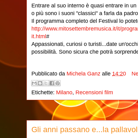
Entrare al suo interno è quasi entrare in un
o più sono i suoni "classici" a farla da padr
Il programma completo del Festival lo potete
http://www.mitosettembremusica.it/it/prog
it.html
#
Appassionati, curiosi o turisti...date un'occ
possibilità. Sono sicura che potrà sorprende
Pubblicato da
Michela Ganz
alle
14:20
Ne
Etichette:
Milano
,
Recensioni film
Gli anni passano e...la pallavo