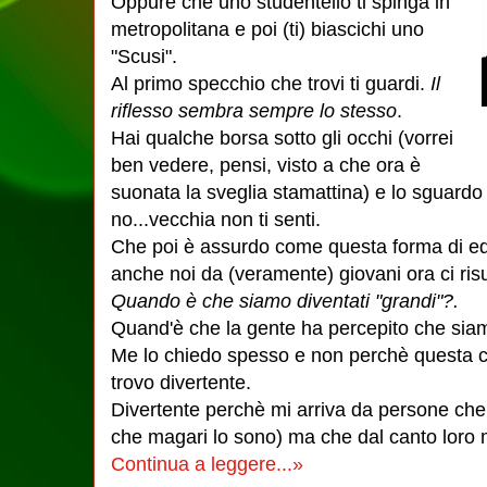
Oppure che uno studentello ti spinga in
metropolitana e poi (ti) biascichi uno
"Scusi".
Al primo specchio che trovi ti guardi.
Il
riflesso sembra sempre lo stesso
.
Hai qualche borsa sotto gli occhi (vorrei
ben vedere, pensi, visto a che ora è
suonata la sveglia stamattina) e lo sguard
no...vecchia non ti senti.
Che poi è assurdo come questa forma di e
anche noi da (veramente) giovani ora ci risult
Quando è che siamo diventati "grandi"?.
Quand'è che la gente ha percepito che siam
Me lo chiedo spesso e non perchè questa co
trovo divertente.
Divertente perchè mi arriva da persone che 
che magari lo sono) ma che dal canto lor
Continua a leggere...»