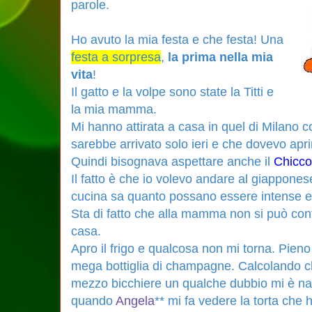
parole.
Ho avuto la mia festa e che festa! Una
festa a sorpresa
,
la prima nella mia
vita
!
Il gatto e la volpe sono state la Titti e
la mia mamma.
Mi hanno attirata a casa in quel di Milano c
sarebbe arrivato solo ieri e che dovevo apri
Quindi bisognava aspettare anche il
Chicco
Il fatto è che io volevo andare al giappones
cucina sa quanto possano essere intense ed 
Sta di fatto che alla mamma non si può cont
casa.
Apro il frigo e qualcosa non mi torna. Pieno 
mega bottiglia di champagne. Calcolando c
mezzo bicchiere un qualche dubbio mi è na
quando
Angela
** mi fa vedere la torta che 