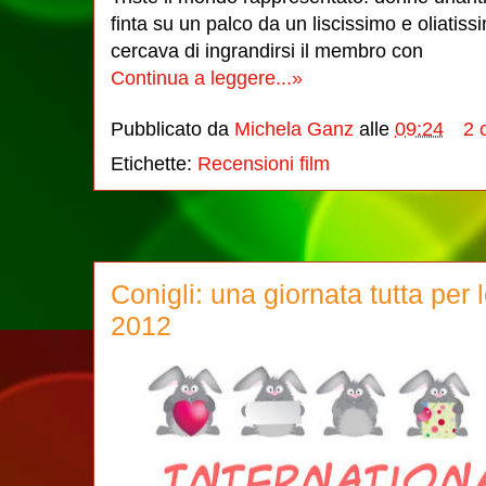
finta su un palco da un liscissimo e oliatis
cercava di ingrandirsi il membro con
Continua a leggere...»
Pubblicato da
Michela Ganz
alle
09:24
2 
Etichette:
Recensioni film
Conigli: una giornata tutta per
2012