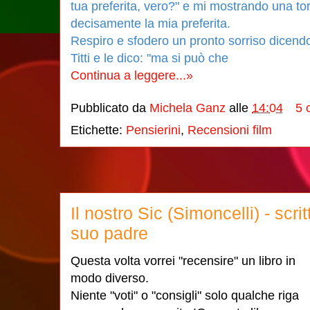
tua preferita, vero?" e mi mostrando una t
decisamente la mia preferita.
Respiro e sfodero un pronto sorriso dicendo 
Titti e le dico: "ma si può che
Continua a leggere...»
Pubblicato da
Michela Ganz
alle
14:04
5 
Etichette:
Pensierini
,
Recensioni film
Il nostro Sic (Simoncelli) - scr
suo padre
Questa volta vorrei "recensire" un libro in
modo diverso.
Niente "voti" o "consigli" solo qualche riga