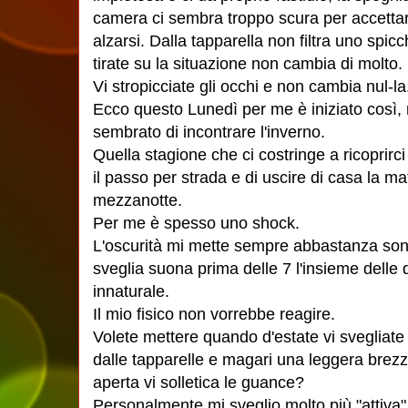
camera ci sembra troppo scura per accettar
alzarsi. Dalla tapparella non filtra uno spic
tirate su la situazione non cambia di molto.
Vi stropicciate gli occhi e non cambia nul-l
Ecco questo Lunedì per me è iniziato così, 
sembrato di incontrare l'inverno.
Quella stagione che ci costringe a ricoprirci d
il passo per strada e di uscire di casa la m
mezzanotte.
Per me è spesso uno shock.
L'oscurità mi mette sempre abbastanza sonn
sveglia suona prima delle 7 l'insieme delle 
innaturale.
Il mio fisico non vorrebbe reagire.
Volete mettere quando d'estate vi svegliate 
dalle tapparelle e magari una leggera brezza
aperta vi solletica le guance?
Personalmente mi sveglio molto più "attiva".