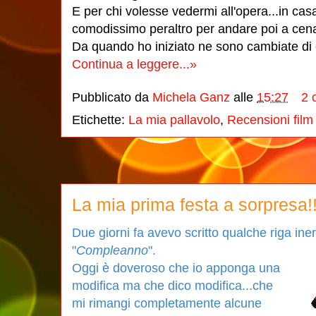
E per chi volesse vedermi all'opera...in cas
comodissimo peraltro per andare poi a cen
Da quando ho iniziato ne sono cambiate di 
Continua a leggere...»
Pubblicato da
Michela Ganz
alle
15:27
2 
Etichette:
La mia pallavolo
,
Recensioni film
La mia prima festa a sorpresa!!
Due giorni fa avevo scritto qualche riga inere
"
Compleanno
".
Oggi è doveroso che io apponga una
modifica ma che dico modifica...che
mi rimangi completamente alcune