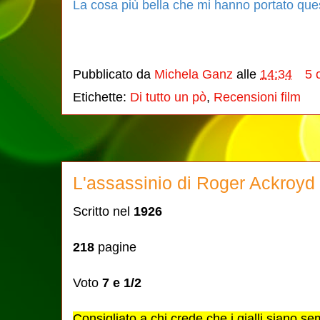
La cosa più bella che mi hanno portato que
Pubblicato da
Michela Ganz
alle
14:34
5 
Etichette:
Di tutto un pò
,
Recensioni film
L'assassinio di Roger Ackroyd 
Scritto nel
1926
218
pagine
Voto
7 e 1/2
Consigliato a chi crede che i gialli siano se