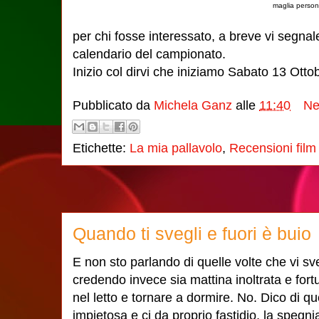
maglia person
per chi fosse interessato, a breve vi segnale
calendario del campionato.
Inizio col dirvi che iniziamo Sabato 13 Otto
Pubblicato da
Michela Ganz
alle
11:40
Ne
Etichette:
La mia pallavolo
,
Recensioni film
Quando ti svegli e fuori è buio
E non sto parlando di quelle volte che vi sve
credendo invece sia mattina inoltrata e fort
nel letto e tornare a dormire. No. Dico di qu
impietosa e ci da proprio fastidio, la speg