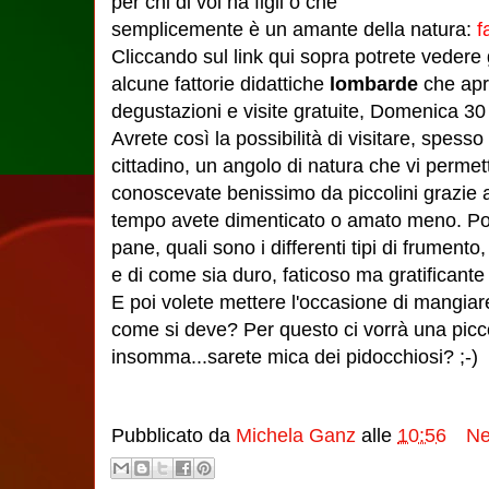
per chi di voi ha figli o che
semplicemente è un amante della natura:
f
Cliccando sul link qui sopra potrete vedere gl
alcune fattorie didattiche
lombarde
che apro
degustazioni e visite gratuite, Domenica 3
Avrete così la possibilità di visitare, spesso
cittadino, un angolo di natura che vi permet
conoscevate benissimo da piccolini grazie al
tempo avete dimenticato o amato meno. Potr
pane, quali sono i differenti tipi di frumento
e di come sia duro, faticoso ma gratificante i
E poi volete mettere l'occasione di mangiar
come si deve? Per questo ci vorrà una picc
insomma...sarete mica dei pidocchiosi? ;-)
Pubblicato da
Michela Ganz
alle
10:56
Ne