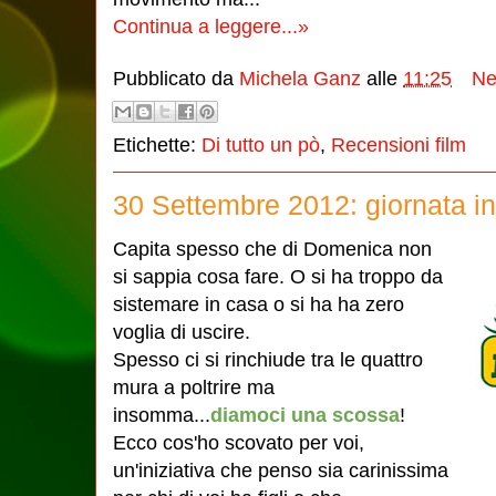
Continua a leggere...»
Pubblicato da
Michela Ganz
alle
11:25
Ne
Etichette:
Di tutto un pò
,
Recensioni film
30 Settembre 2012: giornata in f
Capita spesso che di Domenica non
si sappia cosa fare. O si ha troppo da
sistemare in casa o si ha ha zero
voglia di uscire.
Spesso ci si rinchiude tra le quattro
mura a poltrire ma
insomma...
diamoci una scossa
!
Ecco cos'ho scovato per voi,
un'iniziativa che penso sia carinissima