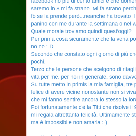
facebook ho più di cento amici e che dome
saremo in 8 mi fa strano. Mi fa strano perc
fb se la prende però...neanche ha trovato 
panino con me durante la settimana o nel
Quale morale troviamo quindi quest'oggi?
Per prima cosa sicuramente che la vena p
no no :-D
Secondo che constato ogni giorno di più che
pochi.
Terzo che le persone che scelgono di ritagl
vita per me, per noi in generale, sono davv
Su tutte metto in primis la mia famiglia, t
felice di avere vicine nonostante non si viva
che mi fanno sentire ancora lo stesso la lo
Poi fortunatamente c'è la Titti che risolve i
mi regala altrettanta felicità. Ultimamente s
ma è impossibile non amarla :-)