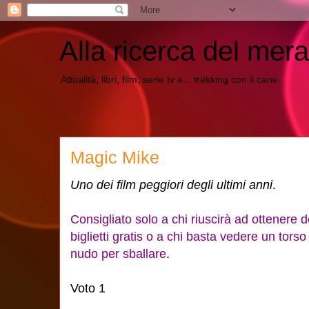
Alla ricerca del mera
Attualità, libri, film, serie tv e... trekking con il cane
Magic Mike
Uno dei film peggiori degli ultimi anni
.
Consigliato solo a chi riuscirà ad ottenere d
biglietti gratis o a chi basta vedere un torso
nudo per sballare
.
Voto 1