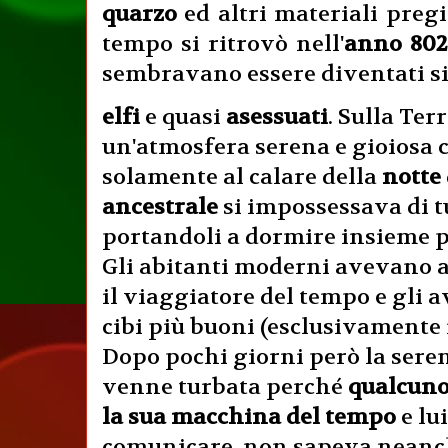
quarzo
ed altri materiali pregi
tempo si ritrovò nell'
anno 802
sembravano essere diventati si
elfi
e quasi
asessuati
. Sulla Te
un'atmosfera serena e gioiosa 
solamente al calare della
notte
ancestrale
si impossessava di tut
portandoli a dormire insieme p
Gli abitanti moderni avevano 
il viaggiatore del tempo e gli a
cibi più buoni (esclusivamente 
Dopo pochi giorni però la seren
venne turbata perché
qualcuno
la sua macchina del tempo
e lui
comunicare, non sapeva neanc