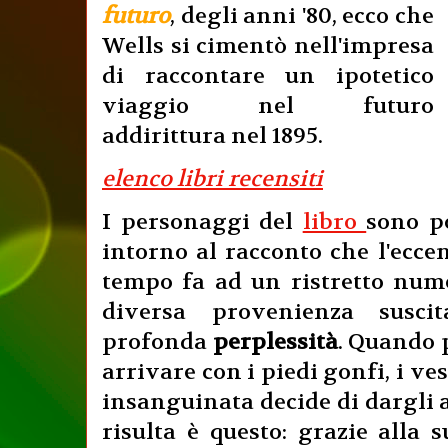
futuro
, degli anni '80, ecco che
Wells si cimentò nell'impresa
di raccontare un ipotetico
viaggio nel futuro
addirittura nel 1895.
elenco libri recensiti
I personaggi del
libro
sono po
intorno al racconto che l'ecce
tempo fa ad un ristretto numer
diversa provenienza susc
profonda
perplessità
. Quando 
arrivare con i piedi gonfi, i ves
insanguinata decide di dargli a
risulta è questo: grazie alla 