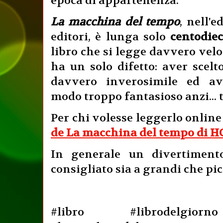
epoca di appartenenza.
La macchina del tempo
, nell'
editori, è lunga solo
centodie
libro che si legge davvero vel
ha un solo difetto: aver scelt
davvero inverosimile ed ave
modo troppo fantasioso anzi... t
Per chi volesse leggerlo onlin
de La macchina del tempo di H
In generale un divertimento
consigliato sia a grandi che pic
#libro #librodelgiorn