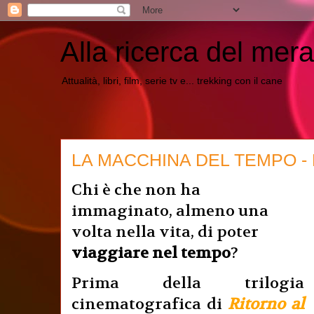
Alla ricerca del mera
Attualità, libri, film, serie tv e... trekking con il cane
LA MACCHINA DEL TEMPO - He
Chi è che non ha
immaginato, almeno una
volta nella vita, di poter
viaggiare nel tempo
?
Prima della trilogia
cinematografica di
Ritorno al