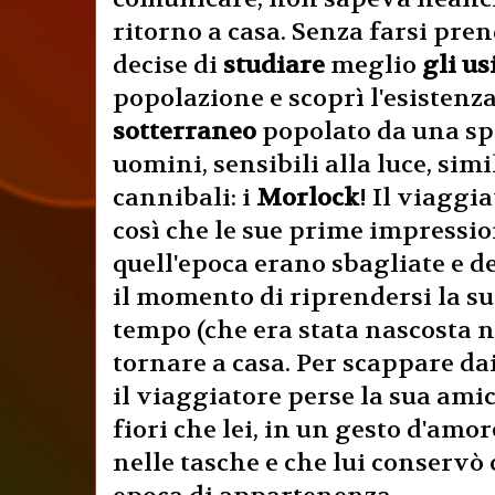
ritorno a casa. Senza farsi pre
decise di
studiare
meglio
gli us
popolazione e scoprì l'esistenz
sotterraneo
popolato da una spe
uomini, sensibili alla luce, simil
cannibali: i
Morlock
! Il viaggi
così che le sue prime impressio
quell'epoca erano sbagliate e d
il momento di riprendersi la s
tempo (che era stata nascosta n
tornare a casa. Per scappare da
il viaggiatore perse la sua am
fiori che lei, in un gesto d'amo
nelle tasche e che lui conservò 