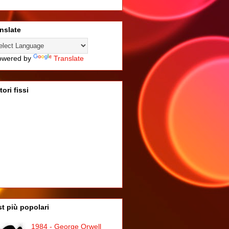
nslate
wered by
Translate
tori fissi
t più popolari
1984 - George Orwell