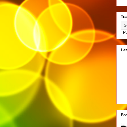
Tra
Po
Let
Pos