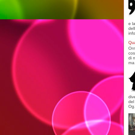
e l
del
inf
Qua
Orm
cos
di 
ma 
div
del
Og.