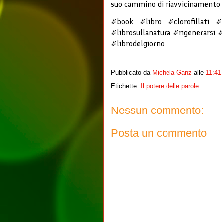
suo cammino di riavvicinamento a
#book #libro #clorofillati 
#librosullanatura #rigenerars
#librodelgiorno
Pubblicato da
Michela Ganz
alle
11:41
Etichette:
Il potere delle parole
Nessun commento:
Posta un commento