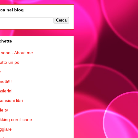
ca nel blog
chette
 sono - About me
tutto un pò
m
etti!!!
sierini
ensioni libri
ie tv
kking con il cane
ggiare