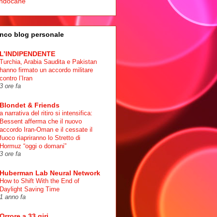
ndocane
nco blog personale
L’INDIPENDENTE
Turchia, Arabia Saudita e Pakistan
hanno firmato un accordo militare
contro l’Iran
3 ore fa
Blondet & Friends
a narrativa del ritiro si intensifica:
Bessent afferma che il nuovo
accordo Iran-Oman e il cessate il
fuoco riapriranno lo Stretto di
Hormuz “oggi o domani”
3 ore fa
Huberman Lab Neural Network
How to Shift With the End of
Daylight Saving Time
1 anno fa
Orrore a 33 giri