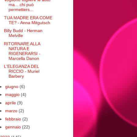
ma... chi può
permetters...
TUA MADRE ERA COME
TE? - Anna Mitgutsch
Billy Budd - Herman
Melville
RITORNARE ALLA
NATURA E
RIGENERARSI -
Marcella Danon
L'ELEGANZA DEL
RICCIO - Muriel
Barbery
►
giugno
(6)
►
maggio
(4)
►
aprile
(9)
►
marzo
(2)
►
febbraio
(2)
►
gennaio
(22)