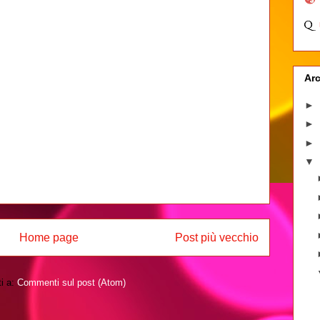
Arc
►
►
►
▼
Home page
Post più vecchio
ti a:
Commenti sul post (Atom)