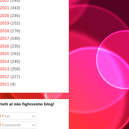
2022
(145)
2021
(343)
2020
(246)
2019
(152)
2018
(178)
2017
(240)
2016
(235)
2015
(162)
2014
(245)
2013
(258)
2012
(227)
2011
(4)
riviti al mio fighissimo blog!
Post
Commenti