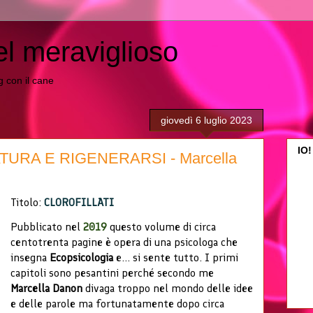
el meraviglioso
ing con il cane
giovedì 6 luglio 2023
IO!
URA E RIGENERARSI - Marcella
Titolo:
CLOROFILLATI
Pubblicato nel
2019
questo volume di circa
centotrenta pagine è opera di una psicologa che
insegna
Ecopsicologia
e... si sente tutto.
I primi
capitoli sono pesantini perché secondo me
Marcella Danon
divaga troppo nel mondo delle idee
e delle parole ma fortunatamente dopo circa