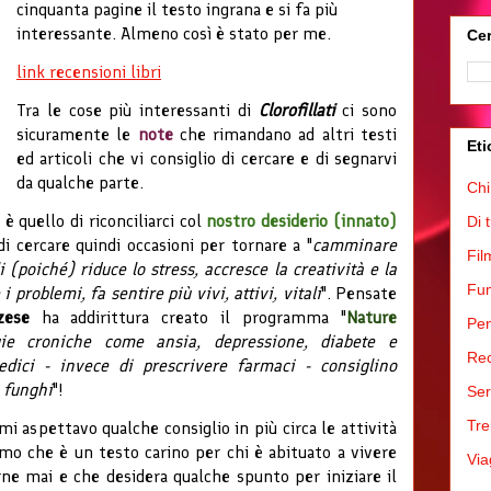
cinquanta pagine il testo ingrana e si fa più
interessante. Almeno così è stato per me.
Cer
link recensioni libri
Tra le cose più interessanti di
Clorofillati
ci sono
sicuramente le
note
che rimandano ad altri testi
Eti
ed articoli che vi consiglio di cercare e di segnarvi
da qualche parte.
Chi
è quello di riconciliarci col
nostro desiderio (innato)
Di 
i cercare quindi occasioni per tornare a "
camminare
Fil
 (poiché) riduce lo stress, accresce la creatività e la
Fum
i problemi, fa sentire più vivi, attivi, vitali
". Pensate
zese
ha addirittura creato il programma "
Nature
Pen
gie croniche come ansia, depressione, diabete e
Rec
dici - invece di prescrivere farmaci - consiglino
i funghi
"!
Ser
Tre
mi aspettavo qualche consiglio in più circa le attività
amo che è un testo carino per chi è abituato a vivere
Via
irne mai e che desidera qualche spunto per iniziare il