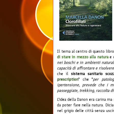
Il tema al centro di questo libro 
di stare in mezzo alla natura
e d
nei boschi e in ambienti naturali
capacità di affrontare e risolvere 
che il
sistema sanitario scoz
prescription
" che "
per patolo
ipertensione, prevede che i me
passeggiate, trekking, raccolta d
L'idea della Danon era carina ma 
da poter fare nella natura. Dici
nel grigio delle città senza usc