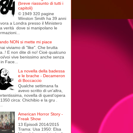
(breve riassunto di tutti i
capitoli)
© 1949 320 pagine
Winston Smith ha 39 anni
avora a Londra presso il Ministero
la verità dove si manipolano le
ormazioni...
ndo NON si mette mi piace
ai viviamo di "like". Che brutta
a..! E non dite di no! Cioè qualcuno
noi/voi vive benissimo anche senza
in Face...
La novella della badessa
e le brache - Decameron
di Boccaccio
Qualche settimana fa
avevo scritto di un'altra,
ertentissima, novella di quest'opera
 1350 circa: Chichibio e la gru .
..
American Horror Story -
Freak Show
13 Episodi 2014/2015
Trama: Usa 1950: Elsa