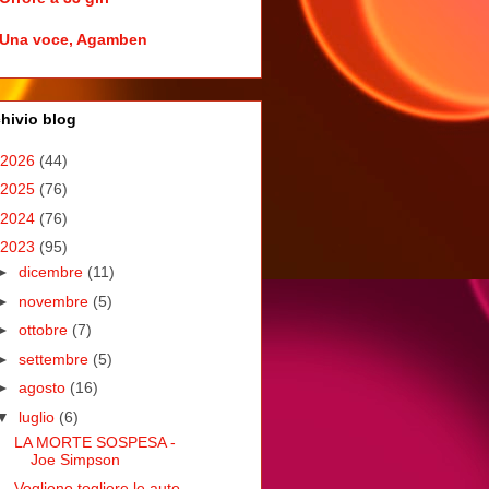
Una voce, Agamben
hivio blog
2026
(44)
2025
(76)
2024
(76)
2023
(95)
►
dicembre
(11)
►
novembre
(5)
►
ottobre
(7)
►
settembre
(5)
►
agosto
(16)
▼
luglio
(6)
LA MORTE SOSPESA -
Joe Simpson
Vogliono togliere le auto