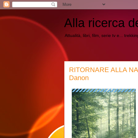
Alla ricerca d
Attualità, libri, film, serie tv e... trekk
RITORNARE ALLA NAT
Danon