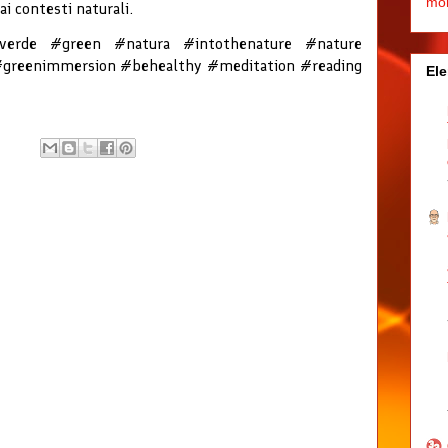
mo
i contesti naturali.
#verde #green #natura #intothenature #nature
i #greenimmersion #behealthy #meditation #reading
Ele