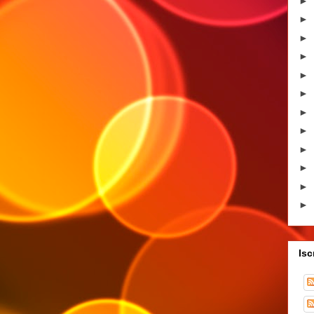
►
►
►
►
►
►
►
►
►
►
►
►
Isc