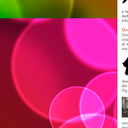
e l
del
inf
Qua
Orm
cos
di 
ma 
div
del
Og.
uno
mon