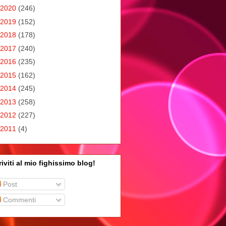
2020
(246)
2019
(152)
2018
(178)
2017
(240)
2016
(235)
2015
(162)
2014
(245)
2013
(258)
2012
(227)
2011
(4)
riviti al mio fighissimo blog!
Post
Commenti