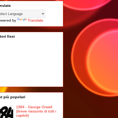
nslate
wered by
Translate
tori fissi
t più popolari
1984 - George Orwell
(breve riassunto di tutti i
capitoli)