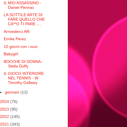
IL MIO ASSASSINO -
Daniel Pennac
LA SOTTILE ARTE DI
FARE QUELLO CHE
CA**O TI PARE -...
Arrivederci Affi
Emilia Perez
10 giorni con i suoi
Babygirl
BOCCHE DI DONNA -
Stella Duffy
IL GIOCO INTERIORE
NEL TENNIS - W.
Timothy Gallwey
►
gennaio
(12)
2024
(76)
2023
(95)
2022
(145)
2021
(343)