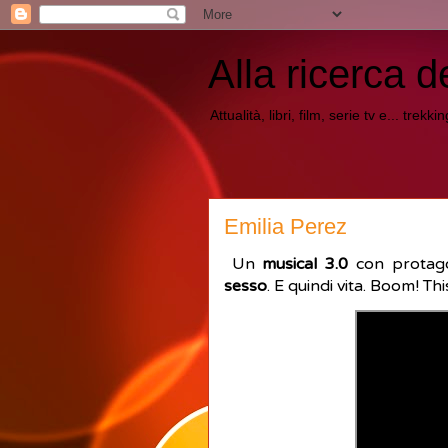
Alla ricerca d
Attualità, libri, film, serie tv e... trekk
Emilia Perez
Un
musical 3.0
con protag
sesso
. E quindi vita. Boom! Thi