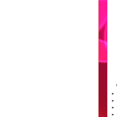
►
►
►
►