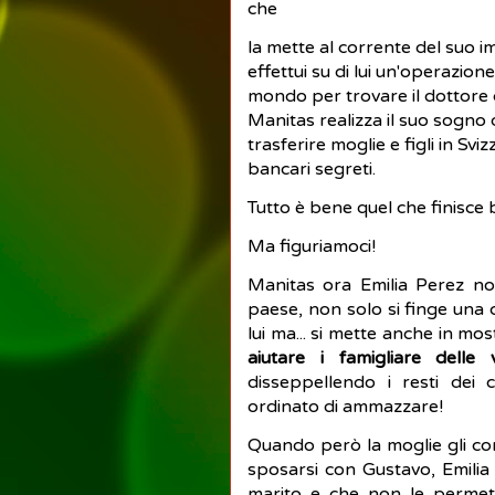
che
la mette al corrente del suo i
effettui su di lui un'operazion
mondo per trovare il dottore c
Manitas realizza il suo sogno 
trasferire moglie e figli in Sviz
bancari segreti.
Tutto è bene quel che finisce
Ma figuriamoci!
Manitas ora Emilia Perez no
paese, non solo si finge una c
lui ma... si mette anche in mo
aiutare i famigliare delle 
disseppellendo i resti dei 
ordinato di ammazzare!
Quando però la moglie gli com
sposarsi con Gustavo, Emilia p
marito e che non le permette