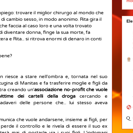
mo
mpiego: trovare il miglior chirurgo al mondo che
e di cambio sesso, in modo anonimo. Rita gira il
Ele
he faccia al caso loro e una volta trovato
di diventare donna, finge la sua morte, fa
zera e Rita... si ritrova enormi di denaro in conti
 bene?
n riesce a stare nell'ombra e, tornata nel suo
ugina di Manitas e fa trasferire moglie e figli da
stra creando un'
associazione no-profit che vuole
vittime dei cartelli della droga
cercando e
cadaveri delle persone che... lui stesso aveva
unica che vuole andarsene, insieme ai figli, per
erde il controllo e le rivela di essere il suo ex
rà mai di portarle via i suoi figli. L'indomani