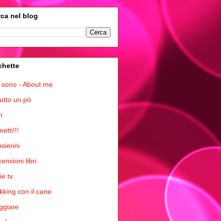
ca nel blog
chette
 sono - About me
tutto un pò
m
etti!!!
sierini
ensioni libri
ie tv
kking con il cane
ggiare