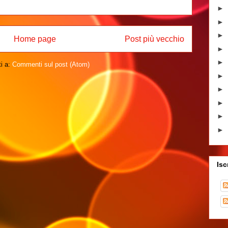
►
►
►
Home page
Post più vecchio
►
►
ti a:
Commenti sul post (Atom)
►
►
►
►
►
Isc