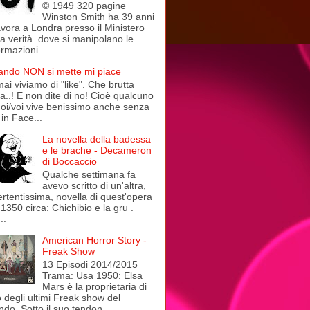
© 1949 320 pagine
Winston Smith ha 39 anni
avora a Londra presso il Ministero
la verità dove si manipolano le
ormazioni...
ndo NON si mette mi piace
ai viviamo di "like". Che brutta
a..! E non dite di no! Cioè qualcuno
noi/voi vive benissimo anche senza
in Face...
La novella della badessa
e le brache - Decameron
di Boccaccio
Qualche settimana fa
avevo scritto di un'altra,
ertentissima, novella di quest'opera
 1350 circa: Chichibio e la gru .
..
American Horror Story -
Freak Show
13 Episodi 2014/2015
Trama: Usa 1950: Elsa
Mars è la proprietaria di
 degli ultimi Freak show del
do. Sotto il suo tendon...