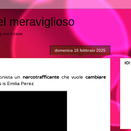
el meraviglioso
ing con il cane
domenica 16 febbraio 2025
IO!
onista un
narcotrafficante
che vuole
cambiare
s is Emilia Perez.