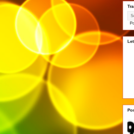
Tra
Po
Let
Pos