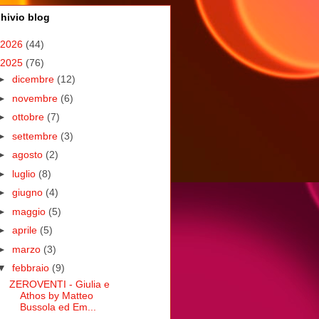
hivio blog
2026
(44)
2025
(76)
►
dicembre
(12)
►
novembre
(6)
►
ottobre
(7)
►
settembre
(3)
►
agosto
(2)
►
luglio
(8)
►
giugno
(4)
►
maggio
(5)
►
aprile
(5)
►
marzo
(3)
▼
febbraio
(9)
ZEROVENTI - Giulia e
Athos by Matteo
Bussola ed Em...