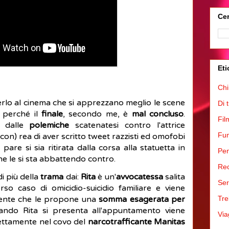
Cer
Eti
Chi
erlo al cinema che si apprezzano meglio le scene
Di 
o perché il
finale
, secondo me, è
mal concluso
.
Fil
o dalle
polemiche
scatenatesi contro l'attrice
Fum
on) rea di aver scritto tweet razzisti ed omofobi
pare si sia ritirata dalla corsa alla statuetta in
Pen
he le si sta abbattendo contro.
Rec
i più della
trama
dai:
Rita
è un'
avvocatessa
salita
Ser
rso caso di omicidio-suicidio familiare e viene
iente che le propone una
somma esagerata per
Tre
ando Rita si presenta all'appuntamento viene
Via
rettamente nel covo del
narcotrafficante Manitas