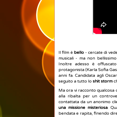
Il film è
bello
- cercate di ved
musicali - ma non bellissim
Inoltre adesso è offuscat
protagonista (Karla Sofia Gasc
anni fa. Candidata agli Oscar 
seguito a tutto lo
shit storm
c
Ma ora vi racconto qualcosa d
alla ribalta per un controve
contattata da un anonimo cl
una missione misteriosa
. Qu
bendata e rapita, finendo di