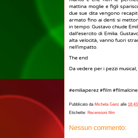
mattina moglie e figli sparisc
due sue dita vengono recapit
armato fino ai denti si metto
in tempo: Gustavo chiude Emili
dall'esercito di Emilia. Gusta
alta velocità, vanno fuori str
nell'impatto.
The end
Da vedere per i pezzi musical
#emiliaperez #film #filmalci
Pubblicato da
Michela Ganz
alle
18:43
Etichette:
Recensioni film
Nessun commento: