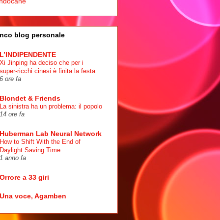
ndocane
nco blog personale
L’INDIPENDENTE
Xi Jinping ha deciso che per i
super-ricchi cinesi è finita la festa
6 ore fa
Blondet & Friends
La sinistra ha un problema: il popolo
14 ore fa
Huberman Lab Neural Network
How to Shift With the End of
Daylight Saving Time
1 anno fa
Orrore a 33 giri
Una voce, Agamben