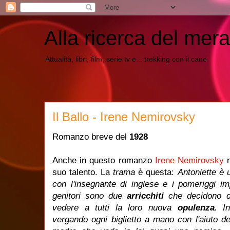
Alla ricerca del mera
Attualità, libri, film, serie tv e... trekking con il cane
Il Ballo - Irene Nemirovsky
Romanzo breve del
1928
Anche in questo romanzo
Irene Nemirovsky
n
suo talento. La
trama
è questa:
Antoniette è 
con l'insegnante di inglese e i pomeriggi im
genitori sono due
arricchiti
che decidono 
vedere a tutti la loro nuova
opulenza
. I
vergando ogni biglietto a mano con l'aiuto de