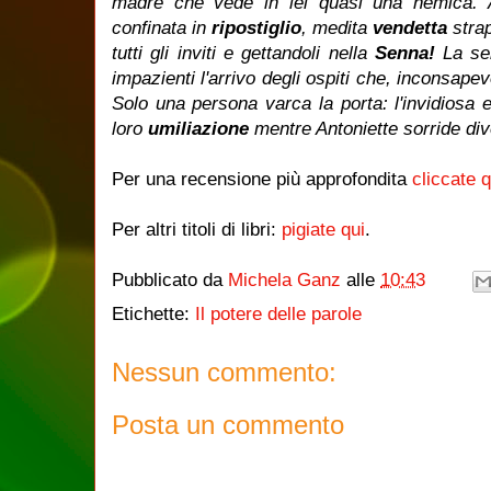
madre che vede in lei quasi una nemica. A
confinata in
ripostiglio
, medita
vendetta
stra
tutti gli inviti e gettandoli nella
Senna!
La ser
impazienti l'arrivo degli ospiti che, inconsapevo
Solo una persona varca la porta: l'invidiosa 
loro
umiliazione
mentre Antoniette sorride dive
Per una recensione più approfondita
cliccate q
Per altri titoli di libri:
pigiate qui
.
Pubblicato da
Michela Ganz
alle
10:43
Etichette:
Il potere delle parole
Nessun commento:
Posta un commento