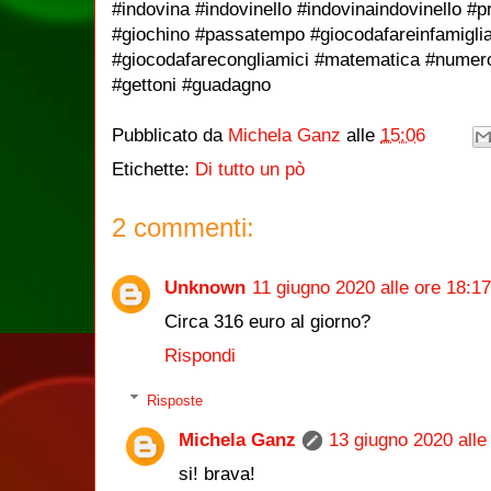
#indovina #indovinello #indovinaindovinello 
#giochino #passatempo #giocodafareinfamigli
#giocodafarecongliamici #matematica #numero
#gettoni #guadagno
Pubblicato da
Michela Ganz
alle
15:06
Etichette:
Di tutto un pò
2 commenti:
Unknown
11 giugno 2020 alle ore 18:17
Circa 316 euro al giorno?
Rispondi
Risposte
Michela Ganz
13 giugno 2020 alle
si! brava!