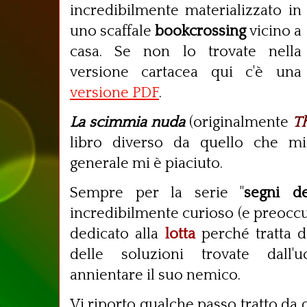
incredibilmente materializzato in
uno scaffale
bookcrossing
vicino a
casa. Se non lo trovate nella
versione cartacea qui c'è una
versione PDF
.
La scimmia nuda
(originalmente
T
libro diverso da quello che m
generale mi è piaciuto.
Sempre per la serie "
segni de
incredibilmente curioso (e preoccu
dedicato alla
lotta
perché tratta de
delle soluzioni trovate dal
annientare il suo nemico.
Vi riporto qualche passo tratto da