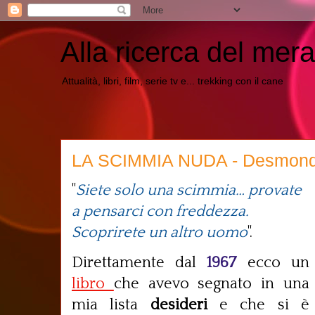
Alla ricerca del mera
Attualità, libri, film, serie tv e... trekking con il cane
LA SCIMMIA NUDA - Desmond
"
Siete solo una scimmia… provate
a pensarci con freddezza.
Scoprirete un altro uomo
".
Direttamente dal
1967
ecco un
libro
che avevo segnato in una
mia lista
desideri
e che si è