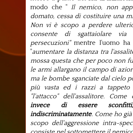
modo che "
Il nemico, non app
domato, cessa di costituire una mi
Non vi è scopo a perdere ulterior
consente di sgattaiolare via
persecuzioni"
mentre l'uomo ha 
"
aumentare la distanza tra l'assali
mossa questa che per poco non fu 
l
e armi allargano il campo di azi
ma le bombe sganciate dal cielo p
più vasta ed i razzi a tappeto
"l'attacco" dell'assalitore. Com
invece di essere sconfitti
indiscriminatamente
. Come ho già 
scopo dell'aggressione intra-speci
consiste nel sottomettere il nemico