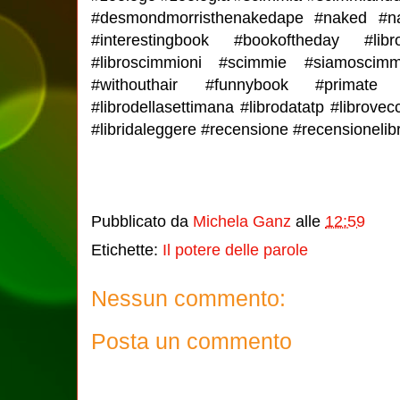
#desmondmorristhenakedape #naked #na
#interestingbook #bookoftheday #libro
#libroscimmioni #scimmie #siamoscimm
#withouthair #funnybook #primate 
#librodellasettimana #librodatatp #librovec
#libridaleggere #recensione #recensioneli
Pubblicato da
Michela Ganz
alle
12:59
Etichette:
Il potere delle parole
Nessun commento:
Posta un commento