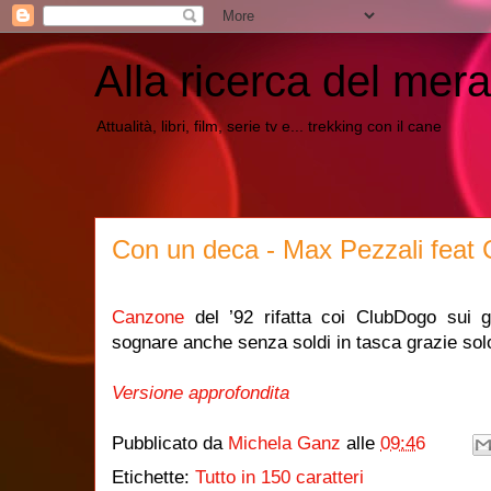
Alla ricerca del mera
Attualità, libri, film, serie tv e... trekking con il cane
Con un deca - Max Pezzali feat 
Canzone
del ’92 rifatta coi ClubDogo sui g
sognare anche senza soldi in tasca grazie solo
Versione approfondita
Pubblicato da
Michela Ganz
alle
09:46
Etichette:
Tutto in 150 caratteri