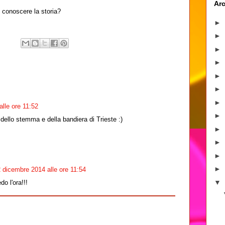
Arc
i conoscere la storia?
►
►
►
►
►
►
►
lle ore 11:52
►
 dello stemma e della bandiera di Trieste :)
►
►
►
►
 dicembre 2014 alle ore 11:54
▼
do l'ora!!!