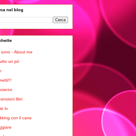
ca nel blog
chette
 sono - About me
tutto un pò
m
etti!!!
sierini
ensioni libri
ie tv
kking con il cane
ggiare