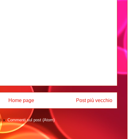
Home page
Post più vecchio
ti a:
Commenti sul post (Atom)