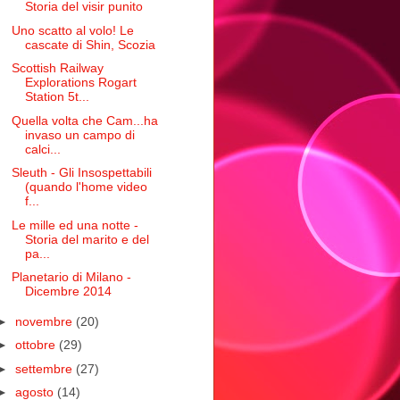
Storia del visir punito
Uno scatto al volo! Le
cascate di Shin, Scozia
Scottish Railway
Explorations Rogart
Station 5t...
Quella volta che Cam...ha
invaso un campo di
calci...
Sleuth - Gli Insospettabili
(quando l'home video
f...
Le mille ed una notte -
Storia del marito e del
pa...
Planetario di Milano -
Dicembre 2014
►
novembre
(20)
►
ottobre
(29)
►
settembre
(27)
►
agosto
(14)