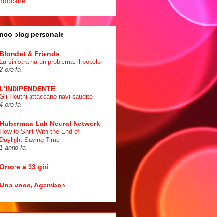
ndocane
nco blog personale
Blondet & Friends
La sinistra ha un problema: il popolo
2 ore fa
L’INDIPENDENTE
Gli Houthi attaccano navi saudite
4 ore fa
Huberman Lab Neural Network
How to Shift With the End of
Daylight Saving Time
1 anno fa
Orrore a 33 giri
Una voce, Agamben