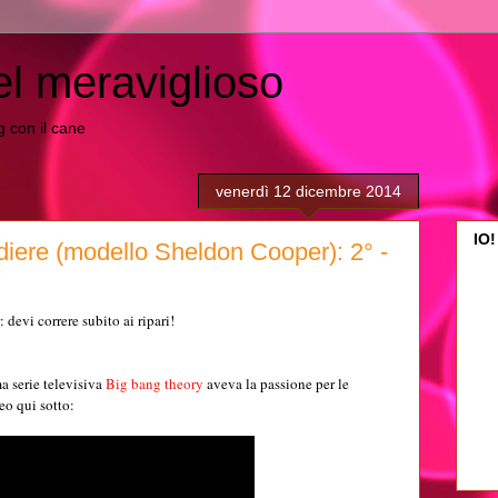
el meraviglioso
ing con il cane
venerdì 12 dicembre 2014
IO!
diere (modello Sheldon Cooper): 2° -
devi correre subito ai ripari!
a serie televisiva
Big bang theory
aveva la passione per le
eo qui sotto: