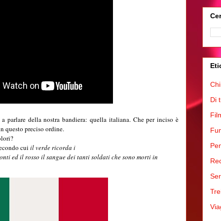
Cer
Eti
Chi
Di 
Fil
 parlare della nostra bandiera: quella italiana. Che per inciso è
n questo preciso ordine.
Fum
olori?
Pen
secondo cui
il verde ricorda i
monti ed il rosso il sangue dei tanti soldati che sono morti in
Rec
Ser
Tre
Via