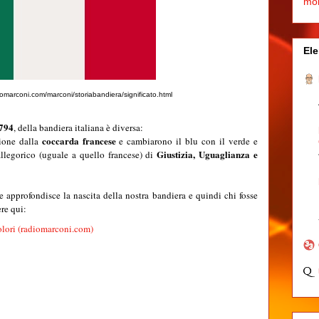
mo
Ele
diomarconi.com/marconi/storiabandiera/significato.html
794
, della bandiera italiana è diversa:
coccarda francese
zione dalla
e cambiarono il blu con il verde e
Giustizia, Uguaglianza e
 allegorico (uguale a quello francese) di
e approfondisce la nascita della nostra bandiera e quindi chi fosse
re qui:
colori (radiomarconi.com)