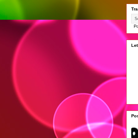
Tra
Po
Let
Pos