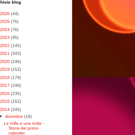
hivio blog
2026
(44)
2025
(76)
2024
(76)
2023
(95)
2022
(145)
2021
(343)
2020
(246)
2019
(152)
2018
(178)
2017
(240)
2016
(235)
2015
(162)
2014
(245)
▼
dicembre
(16)
Le mille e una notte -
Storia del primo
calender