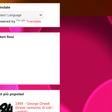
nslate
wered by
Translate
tori fissi
t più popolari
1984 - George Orwell
(breve riassunto di tutti i
capitoli)