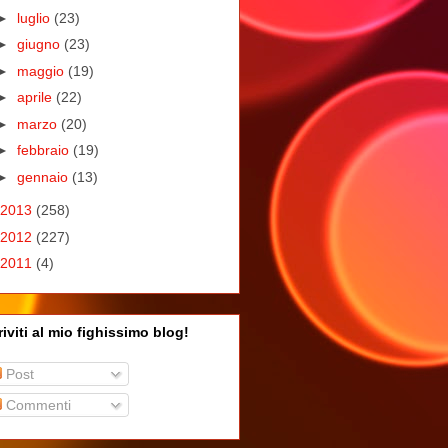
►
luglio
(23)
►
giugno
(23)
►
maggio
(19)
►
aprile
(22)
►
marzo
(20)
►
febbraio
(19)
►
gennaio
(13)
2013
(258)
2012
(227)
2011
(4)
riviti al mio fighissimo blog!
Post
Commenti