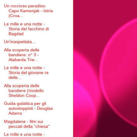
Un roccioso paradiso:
Capo Kamenjak - Istria
(Croa...
Le mille e una notte -
Storia del facchino di
Bagdad
Un'inaspettata...
Alla scoperta delle
bandiere: n° 3 -
Alabarda Trie...
Le mille e una notte -
Storia del giovane re
delle...
Alla scoperta delle
bandiere (modello
Sheldon Coop...
Guida galattica per gli
autostoppisti - Douglas
Adams
Magdalene - film sui
peccati della "chiesa"
Le mille e una notte -