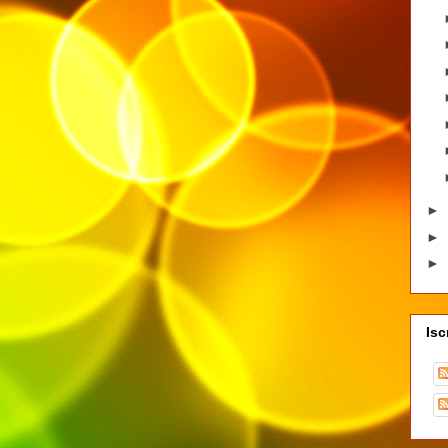
►
►
►
Isc