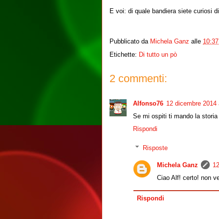
E voi: di quale bandiera siete curiosi d
Pubblicato da
Michela Ganz
alle
10:37
Etichette:
Di tutto un pò
2 commenti:
Alfonso76
12 dicembre 2014 a
Se mi ospiti ti mando la storia
Rispondi
Risposte
Michela Ganz
12
Ciao Alf! certo! non ve
Rispondi