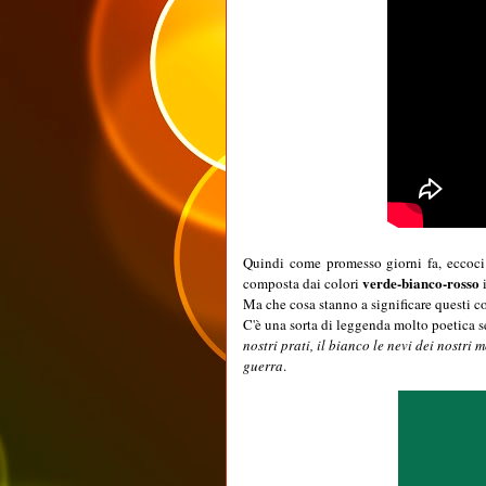
Quindi come promesso giorni fa, eccoci a
verde-bianco-rosso
composta dai colori
i
Ma che cosa stanno a significare questi c
C'è una sorta di leggenda molto poetica 
nostri prati, il bianco le nevi dei nostri 
guerra
.