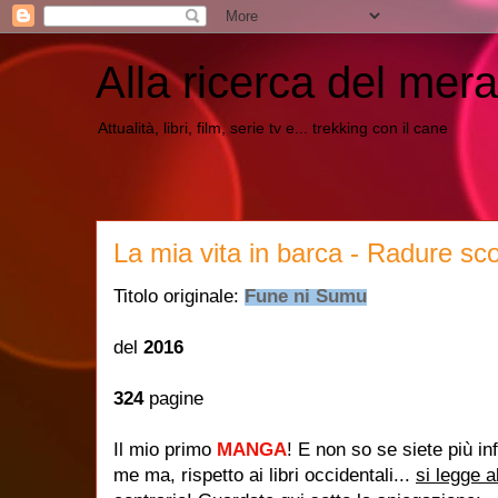
Alla ricerca del mera
Attualità, libri, film, serie tv e... trekking con il cane
La mia vita in barca - Radure sc
Titolo originale:
Fune ni Sumu
del
2016
324
pagine
Il mio primo
MANGA
! E non so se siete più in
me ma, rispetto ai libri occidentali...
si legge a