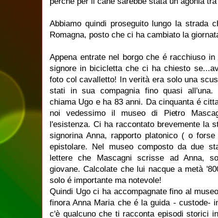
perchè per il cane sarebbe stata un agonia tra
Abbiamo quindi proseguito lungo la strada c
Romagna, posto che ci ha cambiato la giornat
Appena entrate nel borgo che é racchiuso in 
signore in bicicletta che ci ha chiesto se...a
foto col cavalletto! In verità era solo una sc
stati in sua compagnia fino quasi all'una
chiama Ugo e ha 83 anni. Da cinquanta é citt
noi vedessimo il museo di Pietro Masca
l'esistenza. Ci ha raccontato brevemente la st
signorina Anna, rapporto platonico ( o forse
epistolare. Nel museo composto da due st
lettere che Mascagni scrisse ad Anna, so
giovane. Calcolate che lui nacque a metà '80
solo é importante ma notevole!
Quindi Ugo ci ha accompagnate fino al museo 
finora Anna Maria che é la guida - custode- 
c'è qualcuno che ti racconta episodi storici 