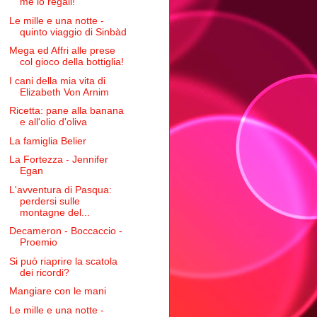
me lo regali!
Le mille e una notte -
quinto viaggio di Sinbàd
Mega ed Affri alle prese
col gioco della bottiglia!
I cani della mia vita di
Elizabeth Von Arnim
Ricetta: pane alla banana
e all'olio d'oliva
La famiglia Belier
La Fortezza - Jennifer
Egan
L'avventura di Pasqua:
perdersi sulle
montagne del...
Decameron - Boccaccio -
Proemio
Si può riaprire la scatola
dei ricordi?
Mangiare con le mani
Le mille e una notte -