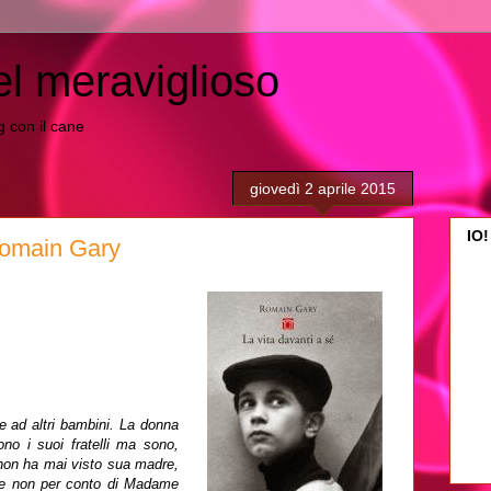
el meraviglioso
ing con il cane
giovedì 2 aprile 2015
IO!
 Romain Gary
 ad altri bambini. La donna
o i suoi fratelli ma sono,
 non ha mai visto sua madre,
 se non per conto di Madame