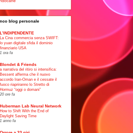
ndocane
nco blog personale
L’INDIPENDENTE
La Cina commercia senza SWIFT:
lo yuan digitale sfida il dominio
finanziario USA
1 ora fa
Blondet & Friends
a narrativa del ritiro si intensifica:
Bessent afferma che il nuovo
accordo Iran-Oman e il cessate il
fuoco riapriranno lo Stretto di
Hormuz “oggi o domani”
20 ore fa
Huberman Lab Neural Network
How to Shift With the End of
Daylight Saving Time
1 anno fa
Orrore a 33 giri