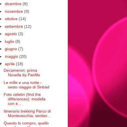
►
dicembre
(8)
►
novembre
(9)
►
ottobre
(14)
►
settembre
(12)
►
agosto
(3)
►
luglio
(8)
►
giugno
(7)
►
maggio
(20)
▼
aprile
(18)
Decameron: prima
Novella by Panfilo
Le mille e una notte -
sesto viaggio di Sinbàd
Foto celebri (find the
differences): modella
con e...
Itinerario trekking Parco di
Montevecchia: sentier...
Questo lo compro, quello