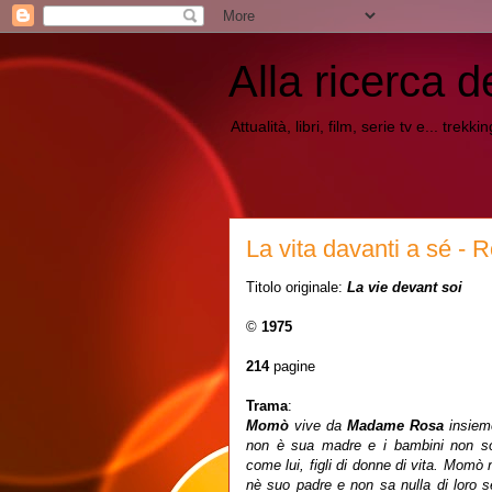
Alla ricerca d
Attualità, libri, film, serie tv e... trekk
La vita davanti a sé -
Titolo originale:
La vie devant soi
©
1975
214
pagine
Trama
:
Momò
vive da
Madame Rosa
insieme
non è sua madre e i bambini non son
come lui, figli di donne di vita. Momò
nè suo padre e non sa nulla di loro