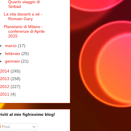
Quarto viaggio di
Sinbàd
La vita davanti a sé -
Romain Gary
Planetario di Milano -
conferenze di Aprile
2015
►
marzo
(17)
►
febbraio
(25)
►
gennaio
(21)
2014
(245)
2013
(258)
2012
(227)
2011
(4)
riviti al mio fighissimo blog!
Post