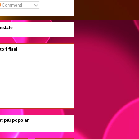
Commenti
nslate
tori fissi
t più popolari