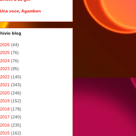
Una voce, Agamben
hivio blog
2026
(44)
2025
(76)
2024
(76)
2023
(95)
2022
(145)
2021
(343)
2020
(246)
2019
(152)
2018
(178)
2017
(240)
2016
(235)
2015
(162)