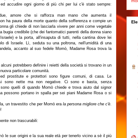
mo
ed accudire ogni giorno di più chi per lui c'è stato sempre:
 due, amore che si rafforza man mano che aumenta il
on ha paura della morte quanto della sofferenza e compie un
Ele
nna gli chiede di non lasciarla vivere per anni come vegetale
a bugia credibile (che dei fantomatici parenti della donna siano
sraele) e la porta, all'insaputa di tutti, nella cantina dove lei
lo di Israele. Lì, seduta su una poltrona, nell'umidità di una
 candela, accanto al suo fedele Momò, Madame Rosa trova la
alcuni potrebbero definire i reietti della società si trovano in un
 nuova particolare comunità.
 prostitute e protettori sono figure comuni, di casa. Le
ncesi sono nette ma non negative. Ci sono e basta, senza
i sono quelli di quando Momò chiede e trova aiuto dal signor
na possono portano in spalla per sei piani Madame Rosa o si
la, un travestito che per Momò era
la persona migliore che c'è
.
!
ente non trascurabili:
sue origini e la sua reale età per tenerlo vicino a sè il più