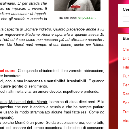
usulmano. E' per strada che
re ed imparare a vivere. Il
Cer
nditore ambulante di tappeti.
neripozza.it
dal sito www.
a
che gli sorride e quando la
la capacità di...tornare indietro. Quanto piacerebbe anche a lui
, far ringiovanire Madame Rosa e riportarla a quando aveva 15
Eti
 l'età ed il suo fisico non riescono più ad affrontare neanche i
 vive. Ma Momò sarà sempre al suo fianco, anche per l'ultimo
Chi
Di 
Fil
nel cuore
. Che quando chiuderete il libro vorreste abbracciare,
te incontrare.
Fum
poi, con la sua
innocenza
e
sensibilità irresistibili
. E quando
Pen
l
cuore gonfio
di sentimento.
chi altri nella vita, un amore devoto, rispettoso e profondo.
Rec
gonista, Mohamed detto Momò
, bambino di circa dieci anni. E la
Ser
ragazzino che non è andato a scuola e che ha sempre parlato
Tre
he usano in modo strampalato alcune frasi fatte (es.
Come ho
oposito).
Via
le
perchè Momò è un
puro
. Se da piccolissimo era, come tutti,
itori, col passare del tempo accantona il desiderio di conoscere