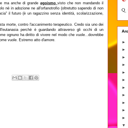
more ma anche di grande
egoismo
visto che non mandando il
o nè in adozione ne all'orfanotrofio (oltretutto sapendo di non
ucia" il futuro (è un ragazzino senza identità, scolarizzazione,
iusta morte, contro l'accanimento terapeutico. Credo sia uno dei
ell'eutanasia perchè è guardando attraverso gli occhi di un
Arc
me ognuno ha diritto di vivere nel modo che vuole...dovrebbe
 come vuole. Estremo atto d'amore.
►
►
►
►
►
►
►
►
►
►
►
▼