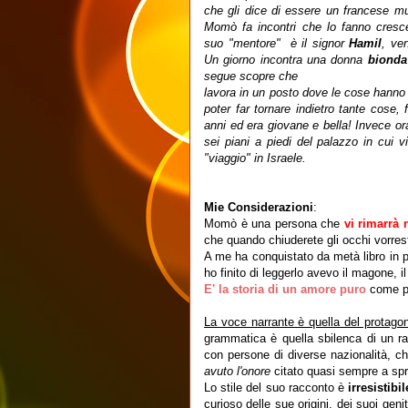
che gli dice di essere un francese m
Momò fa incontri che lo fanno cresce
suo "mentore" è il signor
Hamil
, ve
Un giorno incontra una donna
biond
segue scopre che
lavora in un posto dove le cose hanno 
poter far tornare indietro tante cose
anni ed era giovane e bella! Invece ora
sei piani a piedi del palazzo in cui
"viaggio" in Israele.
Mie Considerazioni
:
Momò è una persona che
vi rimarrà 
che quando chiuderete gli occhi vorres
A me ha conquistato da metà libro in 
ho finito di leggerlo avevo il magone, i
E' la storia di un amore puro
come po
La voce narrante è quella del prota
grammatica è quella sbilenca di un 
con persone di diverse nazionalità, c
avuto l'onore
citato quasi sempre a spr
Lo stile del suo racconto è
irresistibi
curioso delle sue origini, dei suoi gen