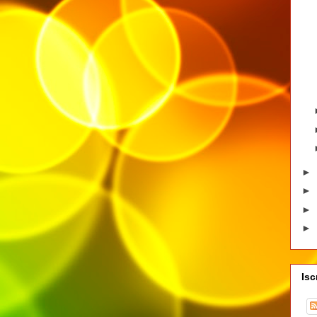
►
►
►
►
Isc