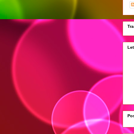
Tra
Let
Pos