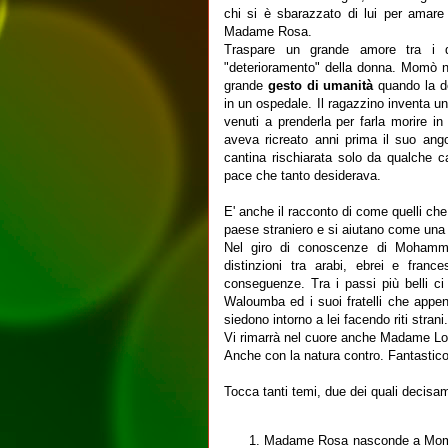
chi si è sbarazzato di lui per amare 
Madame Rosa.
Traspare un grande amore tra i
"deterioramento" della donna. Momò n
grande
gesto di umanità
quando la do
in un ospedale. Il ragazzino inventa un
venuti a prenderla per farla morire in I
aveva ricreato anni prima il suo ango
cantina rischiarata solo da qualche
pace che tanto desiderava.
E' anche il racconto di come quelli che 
paese straniero e si aiutano come una
Nel giro di conoscenze di Mohammed
distinzioni tra arabi, ebrei e fra
conseguenze. Tra i passi più belli c
Waloumba ed i suoi fratelli che appe
siedono intorno a lei facendo riti strani.
Vi rimarrà nel cuore anche Madame Lo
Anche con la natura contro. Fantastico
Tocca tanti temi, due dei quali decisam
Madame Rosa nasconde a Momò le 