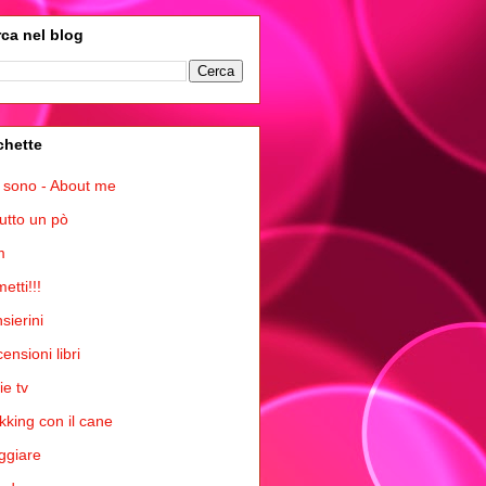
ca nel blog
chette
 sono - About me
tutto un pò
m
etti!!!
sierini
ensioni libri
ie tv
kking con il cane
ggiare