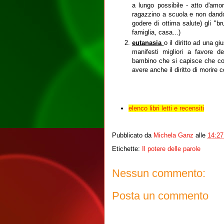
a lungo possibile - atto d'a
ragazzino a scuola e non dandol
godere di ottima salute) gli "br
famiglia, casa...)
eutanasia
o il diritto ad una g
manifesti migliori a favore d
bambino che si capisce che co
avere anche il diritto di morire
elenco libri letti e recensiti
Pubblicato da
Michela Ganz
alle
14:27
Etichette:
Il potere delle parole
Nessun commento:
Posta un commento