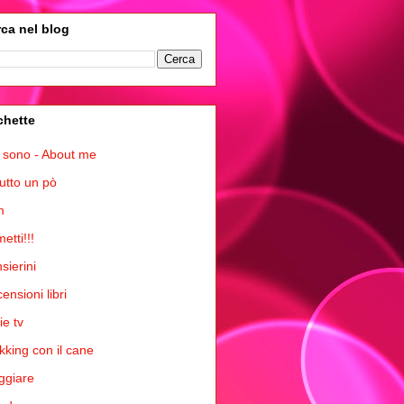
ca nel blog
chette
 sono - About me
tutto un pò
m
etti!!!
sierini
ensioni libri
ie tv
kking con il cane
ggiare