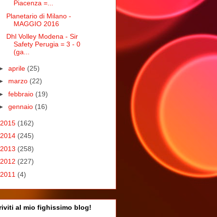
Piacenza =...
Planetario di Milano -
MAGGIO 2016
Dhl Volley Modena - Sir
Safety Perugia = 3 - 0
(ga...
►
aprile
(25)
►
marzo
(22)
►
febbraio
(19)
►
gennaio
(16)
2015
(162)
2014
(245)
2013
(258)
2012
(227)
2011
(4)
riviti al mio fighissimo blog!