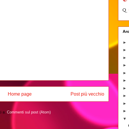
Arc
►
►
►
►
►
►
►
Home page
Post più vecchio
►
►
►
ti a:
Commenti sul post (Atom)
▼