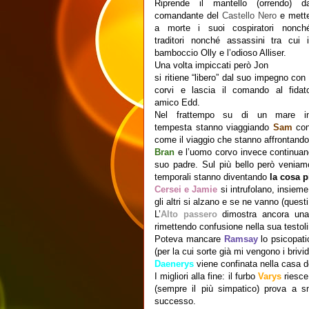
Riprende il mantello (orrendo) d
comandante del
Castello Nero
e mett
a morte i suoi cospiratori nonch
traditori nonché assassini tra cui i
bamboccio Olly e l’odioso Alliser.
Una volta impiccati però Jon
si ritiene “libero” dal suo impegno con 
corvi e lascia il comando al fidat
amico Edd.
Nel frattempo su di un mare i
tempesta stanno viaggiando
Sam
con
come il viaggio che stanno affrontando
Bran
e l’uomo corvo invece continuan
suo padre. Sul più bello però veniamo 
temporali stanno diventando
la cosa 
Cersei e Jamie
si intrufolano, insieme
gli altri si alzano e se ne vanno (quest
L’
Alto passero
dimostra ancora una
rimettendo confusione nella sua testoli
Poteva mancare
Ramsay
lo psicopat
(per la cui sorte già mi vengono i brivid
Daenerys
viene confinata nella casa d
I migliori alla fine: il furbo
Varys
riesc
(sempre il più simpatico) prova a s
successo.