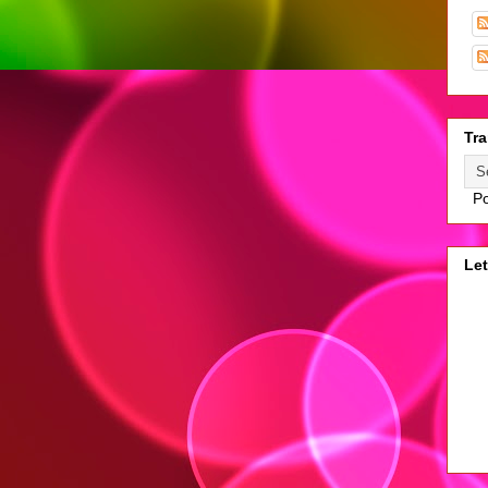
Tra
Po
Let