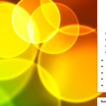
►
►
►
►
►
Isc