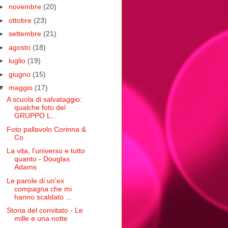
►
novembre
(20)
►
ottobre
(23)
►
settembre
(21)
►
agosto
(18)
►
luglio
(19)
►
giugno
(15)
▼
maggio
(17)
A scuola di salvataggio:
qualche foto del
GRUPPO L...
Foto pallavolo Corinna &
Co
La vita, l'universo e tutto
quanto - Douglas
Adams
Le parole di un'ex
compagna che mi
hanno scaldato ...
Storia del convitato - Le
mille e una notte