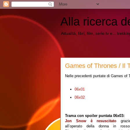
Alla ricerca d
Attualità, libri, film, serie tv e... trekk
Games of Thrones / Il 
Nelle precedenti puntate di Games of T
06x01
06x02
Trama con spoiler puntata 06x03:
Jon Snow è resuscitato
grazi
all’operato della donna in rosso