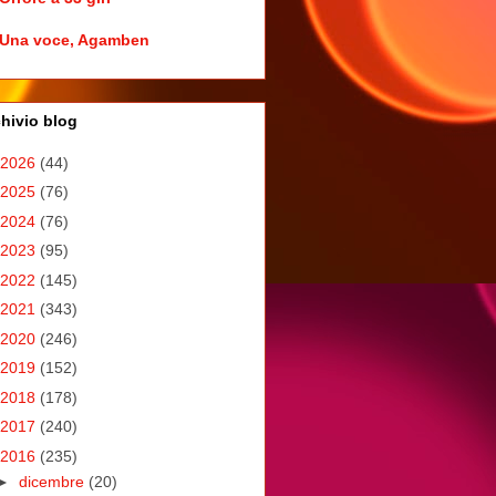
Una voce, Agamben
hivio blog
2026
(44)
2025
(76)
2024
(76)
2023
(95)
2022
(145)
2021
(343)
2020
(246)
2019
(152)
2018
(178)
2017
(240)
2016
(235)
►
dicembre
(20)