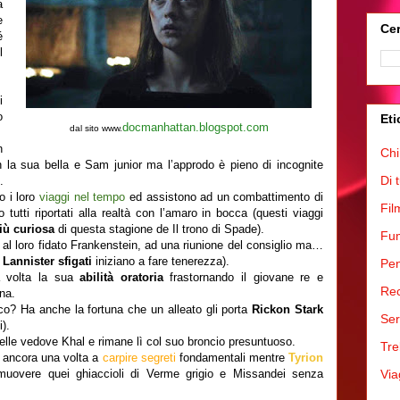
a
e
Cer
é
l
i
o
Eti
docmanhattan.blogspot.com
dal sito www.
n
Chi
 la sua bella e Sam junior ma l’approdo è pieno di incognite
Di 
.
o i loro
viaggi nel tempo
ed assistono ad un combattimento di
Fil
tutti riportati alla realtà con l’amaro in bocca (questi viaggi
più curiosa
di questa stagione de Il trono di Spade).
Fum
 al loro fidato Frankenstein, ad una riunione del consiglio ma…
i
Lannister sfigati
iniziano a fare tenerezza).
Pen
 volta la sua
abilità oratoria
frastornando il giovane re e
Rec
na.
ico? Ha anche la fortuna che un alleato gli porta
Rickon Stark
Ser
i).
elle vedove Khal e rimane lì col suo broncio presuntuoso.
Tre
e ancora una volta a
carpire segreti
fondamentali mentre
Tyrion
Via
muovere quei ghiaccioli di Verme grigio e Missandei senza