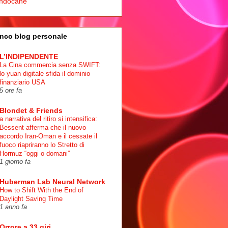
ndocane
nco blog personale
L’INDIPENDENTE
La Cina commercia senza SWIFT:
lo yuan digitale sfida il dominio
finanziario USA
5 ore fa
Blondet & Friends
a narrativa del ritiro si intensifica:
Bessent afferma che il nuovo
accordo Iran-Oman e il cessate il
fuoco riapriranno lo Stretto di
Hormuz “oggi o domani”
1 giorno fa
Huberman Lab Neural Network
How to Shift With the End of
Daylight Saving Time
1 anno fa
Orrore a 33 giri