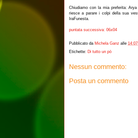
Chiudiamo con la mia preferita: Arya
riesce a parare i colpi della sua ve
IraFunesta.
puntata successiva: 06x04
Pubblicato da
Michela Ganz
alle
14:07
Etichette:
Di tutto un pò
Nessun commento:
Posta un commento