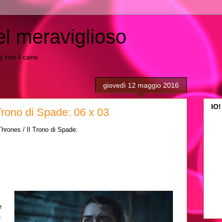
el meraviglioso
ing con il cane
giovedì 12 maggio 2016
IO!
Trono di Spade: 06 x 03
hrones / Il Trono di Spade:
e
.