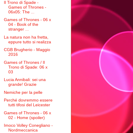
Il Trono di Spade -
Games of Thrones -
06x05: The ...
Games of Thrones - 06 x
04 - Book of the
stranger ...
La natura non ha fretta,
eppure tutto si realizza
CGB Brugherio - Maggio
2016
Games of Thrones / Il
Trono di Spade: 06 x
03
Lucia Annibali: sei una
grande! Grazie
Nemiche per la pelle
Perché dovremmo essere
tutti tifosi del Leicester
Games of Thrones - 06 x
02 - Home (spoiler)
Imoco Volley Conegliano -
Nordmeccanica