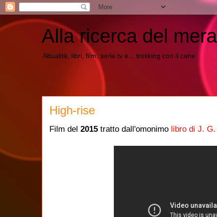
Alla ricerca del mera
Attualità, libri, film, serie tv e... trekking con il cane
High-rise
Film del
2015
tratto dall'omonimo
libro di J. G.