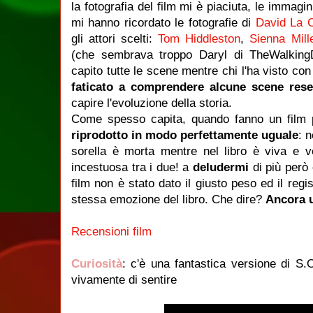
la fotografia del film mi è piaciuta, le immagin
mi hanno ricordato le fotografie di
David La C
gli attori scelti:
Tom Hiddleston
,
Sienna Mill
(che sembrava troppo Daryl di TheWalkingD
capito tutte le scene mentre chi l'ha visto con
faticato a comprendere alcune scene res
capire l'evoluzione della storia.
Come spesso capita, quando fanno un film 
riprodotto in modo perfettamente uguale
: n
sorella è morta mentre nel libro è viva e v
incestuosa tra i due! a
deludermi
di più però 
film non è stato dato il giusto peso ed il reg
stessa emozione del libro. Che dire?
Ancora u
Recensioni film
Curiosità
: c'è una fantastica versione di S.
vivamente di sentire