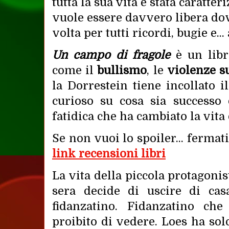
tutta la sua vita è stata caratter
vuole essere davvero libera d
volta per tutti ricordi, bugie e... 
Un campo di fragole
è un libro
come il
bullismo
, le
violenze s
la Dorrestein tiene incollato il 
curioso su cosa sia successo
fatidica che ha cambiato la vita d
Se non vuoi lo spoiler... fermati
link recensioni libri
La vita della piccola protagon
sera decide di uscire di cas
fidanzatino. Fidanzatino ch
proibito di vedere. Loes ha solo