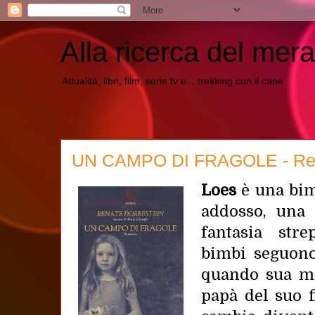
Alla ricerca del mera
Attualità, libri, film, serie tv e... trekking con il cane
UN CAMPO DI FRAGOLE - Rena
Loes
è una bim
addosso, una
fantasia stre
bimbi seguono
quando sua m
papà del suo f