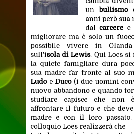
cambia diventa
un
bullismo 
anni però sua 
dal
carcere
e
migliorare ma è solo un fuoco
possibile vivere in Olanda
sull'i
sola di Lewis
. Qui Loes si
la quiete famigliare dura poco
sua madre far fronte al suo m
Ludo
e
Duco
(i due uomini con
nuovo abbandono e quando to
studiare capisce che non 
affrontare il futuro e che dev
madre e con il loro passato.
colloquio Loes realizzerà che