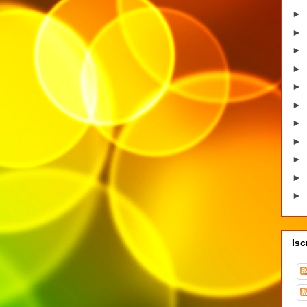
►
►
►
►
►
►
►
►
►
►
►
Isc