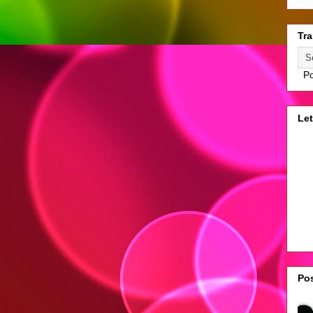
Tra
Po
Let
Pos