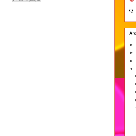
Arc
►
►
►
▼