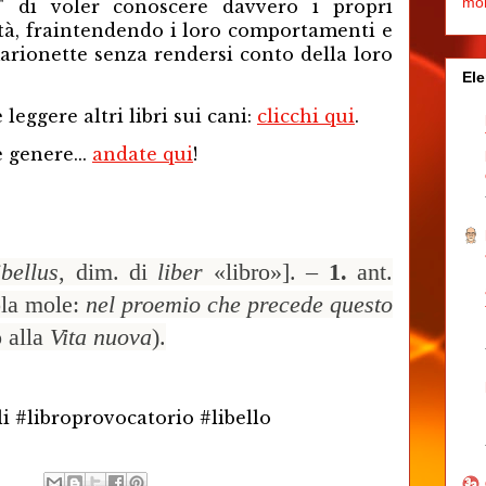
mo
i" di voler conoscere davvero i propri
cità, fraintendendo i loro comportamenti e
arionette senza rendersi conto della loro
Ele
 leggere altri libri sui cani:
clicchi qui
.
 genere...
andate qui
!
ibellus
, dim. di
liber
«libro»]. –
1.
ant.
ola mole:
nel proemio che precede questo
o alla
Vita nuova
).
li #libroprovocatorio #libello