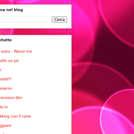
ca nel blog
chette
 sono - About me
tutto un pò
m
etti!!!
sierini
ensioni libri
ie tv
kking con il cane
ggiare