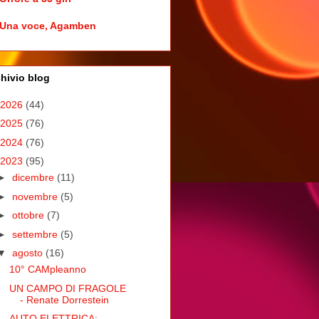
Una voce, Agamben
hivio blog
2026
(44)
2025
(76)
2024
(76)
2023
(95)
►
dicembre
(11)
►
novembre
(5)
►
ottobre
(7)
►
settembre
(5)
▼
agosto
(16)
10° CAMpleanno
UN CAMPO DI FRAGOLE
- Renate Dorrestein
AUTO ELETTRICA: