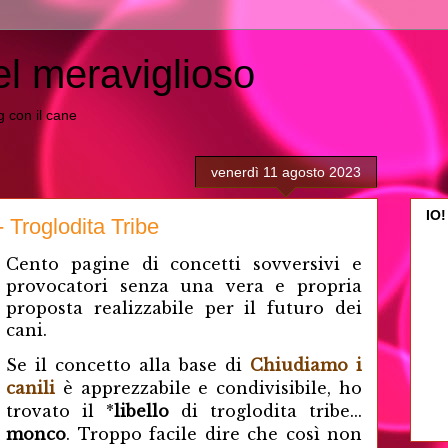
el meraviglioso
ing con il cane
venerdì 11 agosto 2023
IO!
Troglodita Tribe
Cento pagine di concetti sovversivi e
provocatori senza una vera e propria
proposta realizzabile per il futuro dei
cani.
Se il concetto alla base di
Chiudiamo i
canili
è apprezzabile e condivisibile, ho
trovato il *
libello
di troglodita tribe...
monco
. Troppo facile dire che così non