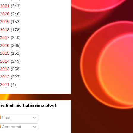
2021
(343)
2020
(246)
2019
(152)
2018
(178)
2017
(240)
2016
(235)
2015
(162)
2014
(245)
2013
(258)
2012
(227)
2011
(4)
riviti al mio fighissimo blog!
Post
Commenti