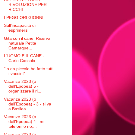
RIVOLUZIONE PER
RICCHI
I PEGGIORI GIORNI
Sull'incapacità di
esprimersi
Gita con il cane: Riserva
naturale Petite
Camargue...
L'UOMO E IL CANE -
Carlo Cassola
"Io da piccolo ho fatto tutti
i vaccini"
Vacanze 2023 (o
dell'Epopea) 5 -
organizzare il ri...
Vacanze 2023 (o
dell'Epopea) - 3 - si va
a Basilea
Vacanze 2023 (o
dell'Epopea) 4 - mi
telefoni o no,...
Vacanze 2023 (o