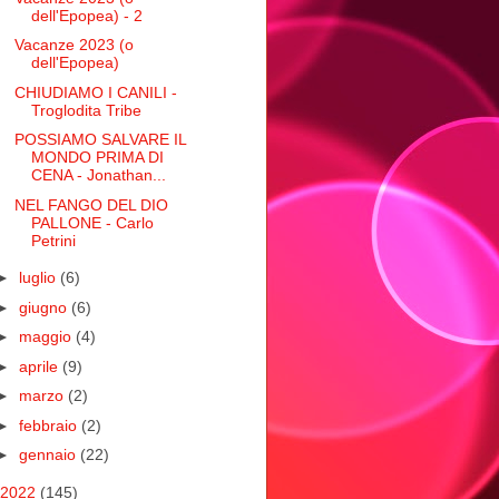
dell'Epopea) - 2
Vacanze 2023 (o
dell'Epopea)
CHIUDIAMO I CANILI -
Troglodita Tribe
POSSIAMO SALVARE IL
MONDO PRIMA DI
CENA - Jonathan...
NEL FANGO DEL DIO
PALLONE - Carlo
Petrini
►
luglio
(6)
►
giugno
(6)
►
maggio
(4)
►
aprile
(9)
►
marzo
(2)
►
febbraio
(2)
►
gennaio
(22)
2022
(145)