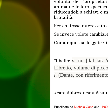
volontà dei "proprietar
animali e le loro specifi
riducendoli a schiavi e m
brutalità.
Per chi fosse interessato e
Se invece volete cambiare
Comunque sia: leggete :-)
s. m. [dal lat.
l
*libello:
Libretto, volume di picc
l
. (Dante, con riferiment
#cani #librosuicani #cani
Pubblicato da
Michela Ganz
alle
11:00