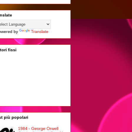
nslate
wered by
Translate
tori fissi
t più popolari
1984 - George Orwell