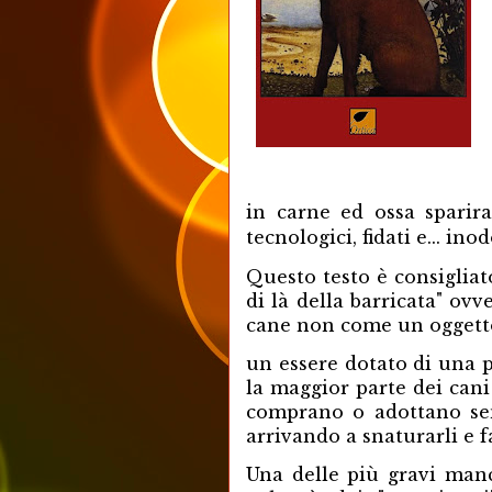
in carne ed ossa sparir
tecnologici, fidati e... inod
Questo testo è consigliat
di là della barricata" ov
cane non come un ogget
un essere dotato di una p
la maggior parte dei cani
comprano o adottano sen
arrivando a snaturarli e 
Una delle più gravi man