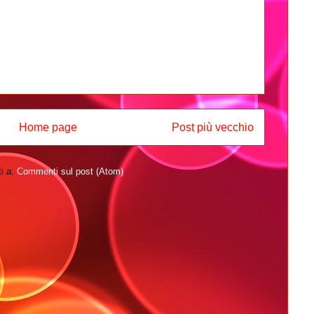
Home page
Post più vecchio
ti a:
Commenti sul post (Atom)