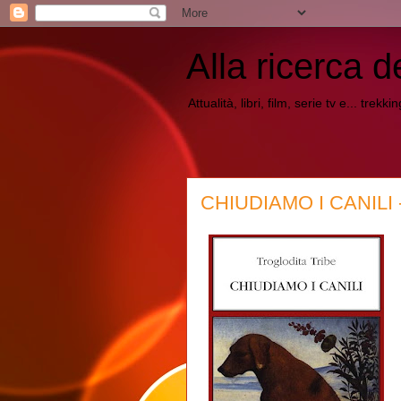
Alla ricerca d
Attualità, libri, film, serie tv e... trekk
CHIUDIAMO I CANILI - 