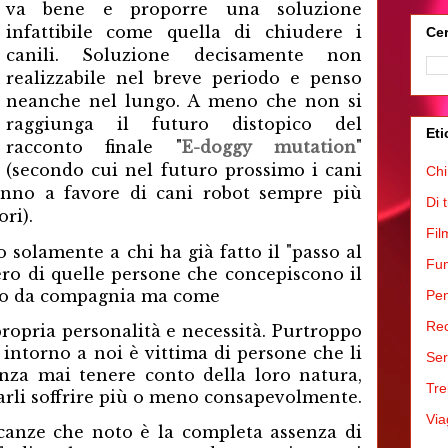
va bene e proporre una soluzione
infattibile come quella di chiudere i
Cer
canili. Soluzione decisamente non
realizzabile nel breve periodo e penso
neanche nel lungo. A meno che non si
raggiunga il futuro distopico del
Eti
racconto finale "
E-doggy mutation
"
(secondo cui nel futuro prossimo i cani
Chi
anno a favore di cani robot sempre più
Di 
ori).
Fil
o solamente a chi ha già fatto il "passo al
Fum
vero di quelle persone che concepiscono il
to da compagnia ma come
Pen
Rec
ropria personalità e necessità. Purtroppo
 intorno a noi è vittima di persone che li
Ser
za mai tenere conto della loro natura,
Tre
farli soffrire più o meno consapevolmente.
Via
canze che noto è la completa assenza di