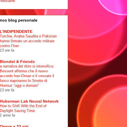
ndocane
nco blog personale
L’INDIPENDENTE
Turchia, Arabia Saudita e Pakistan
hanno firmato un accordo militare
contro l’Iran
13 ore fa
Blondet & Friends
a narrativa del ritiro si intensifica:
Bessent afferma che il nuovo
accordo Iran-Oman e il cessate il
fuoco riapriranno lo Stretto di
Hormuz “oggi o domani”
13 ore fa
Huberman Lab Neural Network
How to Shift With the End of
Daylight Saving Time
1 anno fa
Orrore a 33 giri