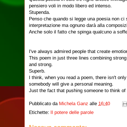
pensiero voli in modo libero ed intenso.
Stupenda.
Penso che quando si legge una poesia non ci s
interpretazione ma ognuno darà alla composiz
Anche solo il fatto che spinga qualcuno a soff
I've always
admired people
that create
emotio
This poem
in just
three lines
combining
strong
and
strong
.
Superb
.
I think,
when you read
a poem,
there
isn't
only
somebody will give a personal meaning.
Just the
fact that
pushing
someone
to think
of
Pubblicato da
Michela Ganz
alle
16:40
Etichette:
Il potere delle parole