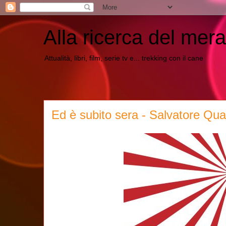
Alla ricerca del mera
Attualità, libri, film, serie tv e... trekking con il cane
Ed è subito sera - Salvatore Qu