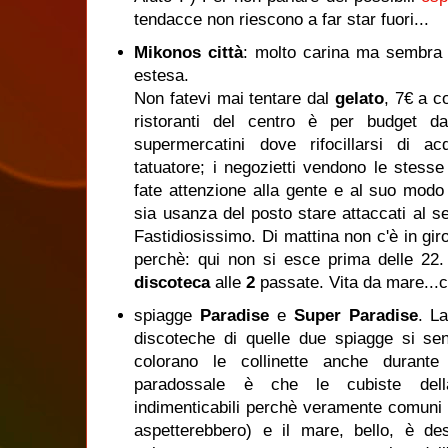
tendacce non riescono a far star fuori...
Mikonos città
: molto carina ma sembra
estesa.
Non fatevi mai tentare dal
gelato
, 7€ a c
ristoranti del centro è per budget d
supermercatini dove rifocillarsi di a
tatuatore; i negozietti vendono le stesse 
fate attenzione alla gente e al suo mod
sia usanza del posto stare attaccati al s
Fastidiosissimo. Di mattina non c'è in gir
perchè: qui non si esce prima delle 22
discoteca
alle
2
passate. Vita da mare...c
spiagge
Paradise
e
Super Paradise
. L
discoteche di quelle due spiagge si sen
colorano le collinette anche durante
paradossale è che le cubiste del
indimenticabili perchè veramente comuni 
aspetterebbero) e il mare, bello, è de