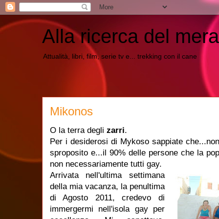
Alla ricerca del mera
Attualità, libri, film, serie tv e... trekking con il cane
Mikonos
O la terra degli
zarri
.
Per i desiderosi di Mykoso sappiate che...non
sproposito e...il 90% delle persone che la po
non necessariamente tutti gay.
Arrivata nell'ultima settimana
della mia vacanza, la penultima
di Agosto 2011, credevo di
immergermi nell'isola gay per