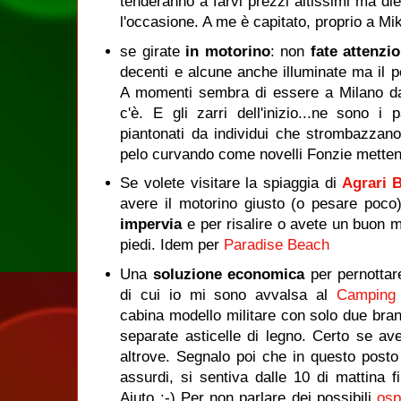
tenderanno a farvi prezzi altissimi ma die
l'occasione. A me è capitato, proprio a Mi
se girate
in motorino
: non
fate attenzi
decenti e alcune anche illuminate ma il pe
A momenti sembra di essere a Milano d
c'è. E gli zarri dell'inizio...ne sono i 
piantonati da individui che strombazzan
pelo curvando come novelli Fonzie mettend
Se volete visitare la spiaggia di
Agrari 
avere il motorino giusto (o pesare poco
impervia
e per risalire o avete un buon m
piedi. Idem per
Paradise Beach
Una
soluzione economica
per pernottar
di cui io mi sono avvalsa al
Camping
cabina modello militare con solo due bra
separate asticelle di legno. Certo se av
altrove. Segnalo poi che in questo posto 
assurdi, si sentiva dalle 10 di mattina fi
Aiuto :-) Per non parlare dei possibili
osp