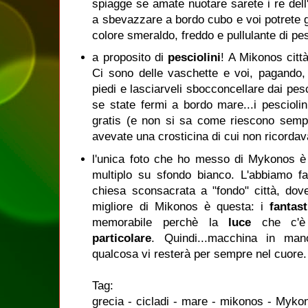
spiagge se amate nuotare sarete i re dell'a
a sbevazzare a bordo cubo e voi potrete g
colore smeraldo, freddo e pullulante di pe
a proposito di
pesciolini
! A Mikonos citt
Ci sono delle vaschette e voi, pagando,
piedi e lasciarveli sbocconcellare dai pes
se state fermi a bordo mare...i pescioli
gratis (e non si sa come riescono sempr
avevate una crosticina di cui non ricordav
l'unica foto che ho messo di Mykonos è q
multiplo su sfondo bianco. L'abbiamo fa
chiesa sconsacrata a "fondo" città, dov
migliore di Mikonos è questa: i
fantast
memorabile perchè la
luce
che c'è
particolare
. Quindi...macchina in mano
qualcosa vi resterà per sempre nel cuore.
Tag:
grecia - cicladi - mare - mikonos - Mykon