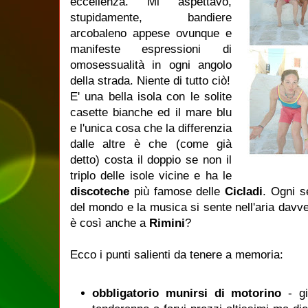
eccellenza. Mi aspettavo,
stupidamente, bandiere
arcobaleno appese ovunque e
manifeste espressioni di
omosessualità in ogni angolo
della strada. Niente di tutto ciò!
E' una bella isola con le solite
casette bianche ed il mare blu
e l'unica cosa che la differenzia
dalle altre è che (come già
detto) costa il doppio se non il
triplo delle isole vicine e ha le
discoteche
più famose delle
Cicladi
. Ogni s
del mondo e la musica si sente nell'aria davve
è così anche a
Rimini
?
Ecco i punti salienti da tenere a memoria:
obbligatorio munirsi di motorino
- gi