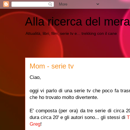
Alla ricerca del mera
Attualità, libri, film, serie tv e... trekking con il cane
Mom - serie tv
Ciao,
oggi vi parlo di una serie tv che poco fa tras
che ho trovato molto divertente.
E' composta (per ora) da tre serie di circa 
dura circa 20' e gli autori sono... gli stessi di
T
Greg
!