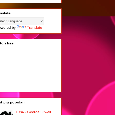
nslate
wered by
Translate
tori fissi
t più popolari
1984 - George Orwell