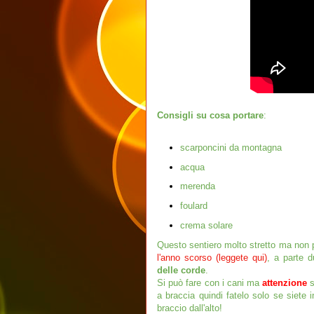
Consigli su cosa portare
:
scarponcini da montagna
acqua
merenda
foulard
crema solare
Questo sentiero molto stretto ma non 
l'anno scorso (leggete qui)
, a parte d
delle corde
.
Si può fare con i cani ma
attenzione
a braccia quindi fatelo solo se siete 
braccio dall'alto!