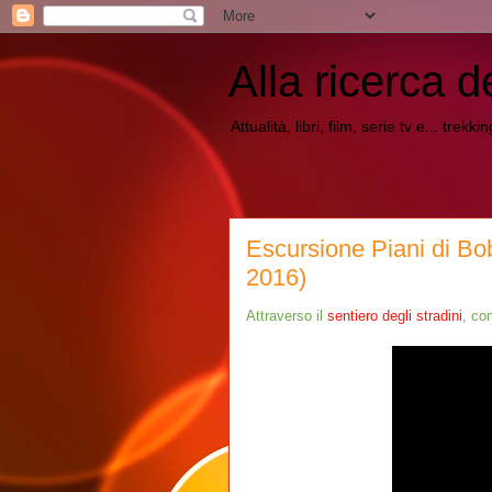
Alla ricerca d
Attualità, libri, film, serie tv e... trekk
Escursione Piani di Bob
2016)
Attraverso il
sentiero degli stradini
, co