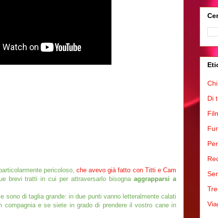
Cer
Eti
Chi
Di 
Fil
Fum
Pen
Rec
particolarmente pericoloso,
che avevo già fatto con Titti e Cam
Ser
ue brevi tratti in cui per attraversarlo bisogna
aggrapparsi a
Tre
se sono di taglia grande: in due punti vanno letteralmente calati
Via
in compagnia e se siete in grado di prendere il vostro cane in