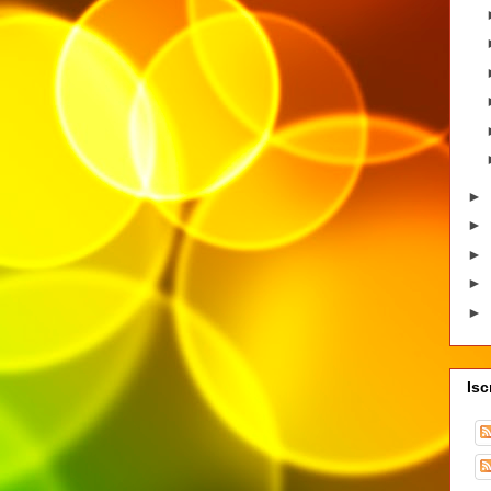
►
►
►
►
►
Isc