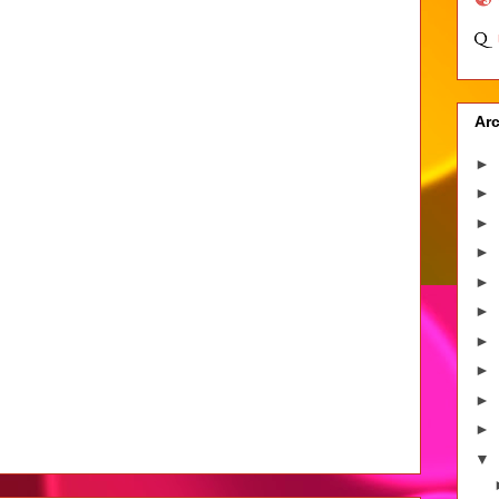
Arc
►
►
►
►
►
►
►
►
►
►
▼