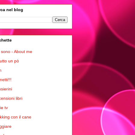
ca nel blog
chette
 sono - About me
tutto un pò
m
etti!!!
sierini
ensioni libri
ie tv
kking con il cane
ggiare