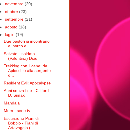
►
novembre
(20)
►
ottobre
(23)
►
settembre
(21)
►
agosto
(18)
▼
luglio
(19)
Due pastori si incontrano
al parco e...
Salvate il soldato
(Valentina) Diouf
Trekking con il cane: da
Aplecchio alla sorgente
d...
Resident Evil: Apocalypse
Anni senza fine - Clifford
D. Simak
Mandala
Mom - serie tv
Escursione Piani di
Bobbio - Piani di
Artavaggio (...