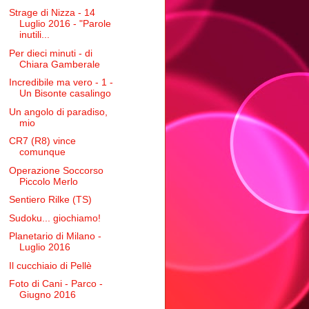
Strage di Nizza - 14
Luglio 2016 - "Parole
inutili...
Per dieci minuti - di
Chiara Gamberale
Incredibile ma vero - 1 -
Un Bisonte casalingo
Un angolo di paradiso,
mio
CR7 (R8) vince
comunque
Operazione Soccorso
Piccolo Merlo
Sentiero Rilke (TS)
Sudoku... giochiamo!
Planetario di Milano -
Luglio 2016
Il cucchiaio di Pellè
Foto di Cani - Parco -
Giugno 2016