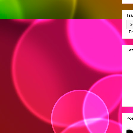
Tra
Po
Let
Pos