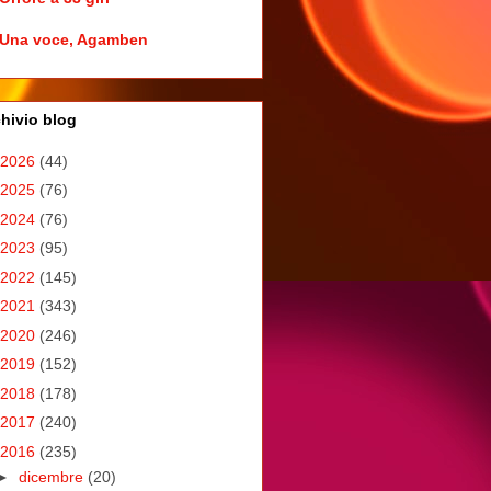
Una voce, Agamben
hivio blog
2026
(44)
2025
(76)
2024
(76)
2023
(95)
2022
(145)
2021
(343)
2020
(246)
2019
(152)
2018
(178)
2017
(240)
2016
(235)
►
dicembre
(20)