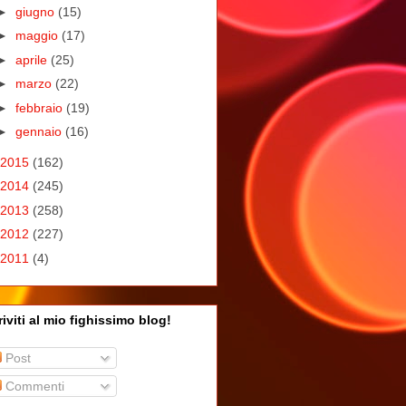
►
giugno
(15)
►
maggio
(17)
►
aprile
(25)
►
marzo
(22)
►
febbraio
(19)
►
gennaio
(16)
2015
(162)
2014
(245)
2013
(258)
2012
(227)
2011
(4)
riviti al mio fighissimo blog!
Post
Commenti