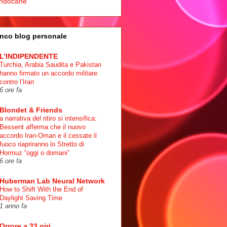
ndocane
nco blog personale
L’INDIPENDENTE
Turchia, Arabia Saudita e Pakistan
hanno firmato un accordo militare
contro l’Iran
6 ore fa
Blondet & Friends
a narrativa del ritiro si intensifica:
Bessent afferma che il nuovo
accordo Iran-Oman e il cessate il
fuoco riapriranno lo Stretto di
Hormuz “oggi o domani”
6 ore fa
Huberman Lab Neural Network
How to Shift With the End of
Daylight Saving Time
1 anno fa
Orrore a 33 giri