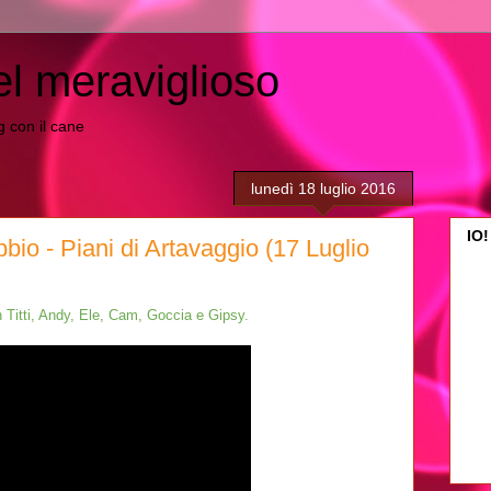
el meraviglioso
ing con il cane
lunedì 18 luglio 2016
IO!
bio - Piani di Artavaggio (17 Luglio
n Titti, Andy, Ele, Cam, Goccia e Gipsy.