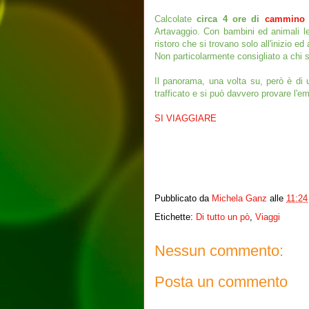
Calcolate
circa 4 ore di
cammino
Artavaggio. Con bambini ed animali le
ristoro che si trovano solo all'inizio ed a
Non particolarmente consigliato a chi so
Il panorama, una volta su, però è di 
trafficato e si può davvero provare l'em
SI VIAGGIARE
Pubblicato da
Michela Ganz
alle
11:24
Etichette:
Di tutto un pò
,
Viaggi
Nessun commento:
Posta un commento