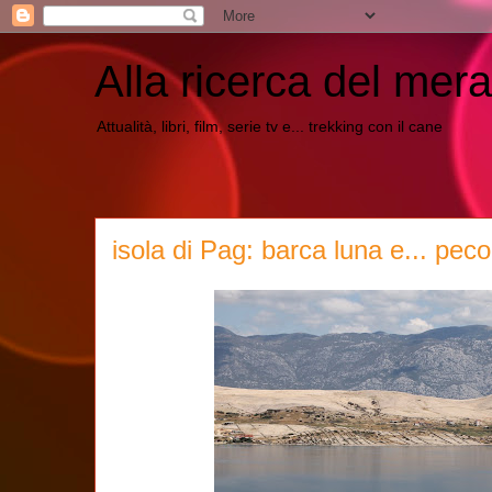
Alla ricerca del mera
Attualità, libri, film, serie tv e... trekking con il cane
isola di Pag: barca luna e... peco