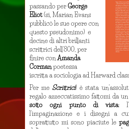
passando per
George
Eliot
(si, Marian Evans
pubblicò le sue opere con
questo pseudonimo) e
decine di altri brillanti
scrittrici dell'800, per
finire con
Amanda
Corman
poetessa
iscritta a sociologia ad Harward clas
Per me
Scrittrici
! è stata un'assolu
regalo azzeccatissimo fattomi da u
sotto ogni punto di vista
: l
l'impaginazione e i disegni a c
soprattutto mi sono piaciute le
pag