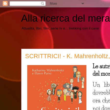
Alla ricerca del mera
Attualità, libri, film, serie tv e... trekking con il cane
SCRITTRICI! - K. Mahrenholtz, 
Le autr
del mo
Un lib
dovreb
ora che
noi do