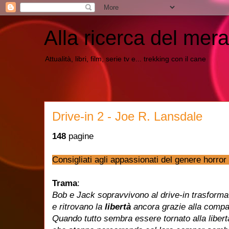
Alla ricerca del mera
Attualità, libri, film, serie tv e... trekking con il cane
Drive-in 2 - Joe R. Lansdale
148
pagine
Consigliati agli appassionati del genere horror 
Trama
:
Bob e Jack sopravvivono al drive-in trasform
e ritrovano la
libertà
ancora grazie alla compa
Quando tutto sembra essere tornato alla libert