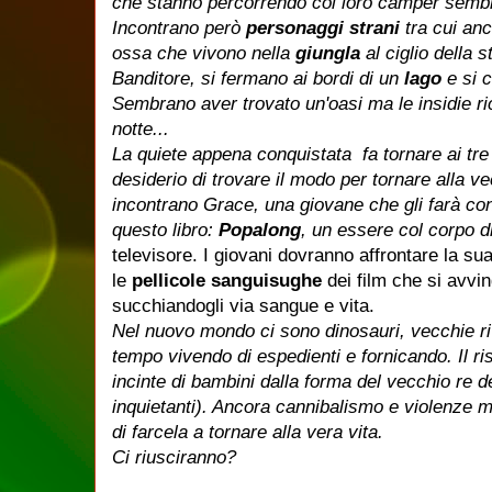
che stanno percorrendo col loro camper sembr
Incontrano però
personaggi strani
tra cui an
ossa che vivono nella
giungla
al ciglio della 
Banditore, si fermano ai bordi di un
lago
e si 
Sembrano aver trovato un'oasi ma le insidie ri
notte...
La quiete appena conquistata fa tornare ai tre 
desiderio di trovare il modo per tornare alla v
incontrano Grace, una giovane che gli farà co
questo libro:
Popalong
, un essere col corpo 
televisore. I giovani dovranno affrontare la sua
le
pellicole sanguisughe
dei film che si avvin
succhiandogli via sangue e vita.
Nel nuovo mondo ci sono dinosauri, vecchie ri
tempo vivendo di espedienti e fornicando. Il ri
incinte di bambini dalla forma del vecchio re
inquietanti). Ancora cannibalismo e violenze 
di farcela a tornare alla vera vita.
Ci riusciranno?