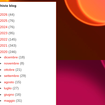
hivio blog
2026
(44)
2025
(76)
2024
(76)
2023
(95)
2022
(145)
2021
(343)
2020
(246)
►
dicembre
(18)
►
novembre
(8)
►
ottobre
(21)
►
settembre
(29)
►
agosto
(15)
►
luglio
(27)
►
giugno
(16)
►
maggio
(31)