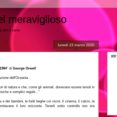
el meraviglioso
ing con il cane
lunedì 23 marzo 2020
IO!
1984
" di
George Orwell
azione dell'Oceania...
iori di natura e che, come gli animali, dovevano essere tenuti in
poche e semplici regole..."
 e dei bambini, le futili beghe coi vicini, il cinema, il calcio, la
mitavano il loro orizzonte. Tenerli sotto controllo non era