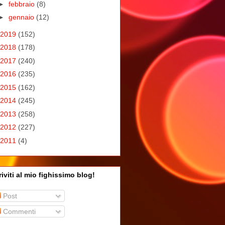
►
febbraio
(8)
►
gennaio
(12)
2019
(152)
2018
(178)
2017
(240)
2016
(235)
2015
(162)
2014
(245)
2013
(258)
2012
(227)
2011
(4)
riviti al mio fighissimo blog!
Post
Commenti