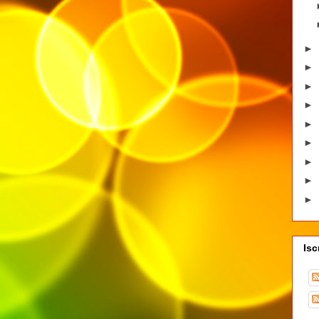
►
►
►
►
►
►
►
►
►
Isc