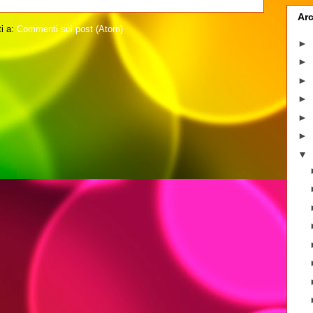
Arc
ti a:
Commenti sul post (Atom)
►
►
►
►
►
►
▼