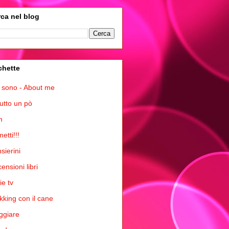
ca nel blog
chette
 sono - About me
tutto un pò
m
etti!!!
sierini
ensioni libri
ie tv
kking con il cane
ggiare