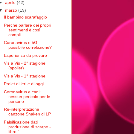
►
aprile
(42)
▼
marzo
(19)
Il bambino scarafaggio
Perchè parlare dei propri
sentimenti è così
compli...
Coronavirus e 5G:
possibile correlazione?
Esperienza da provare
Vis a Vis - 2° stagione
(spoiler)
Vis a Vis - 1° stagione
Prolet di ieri e di oggi
Coronavirus e cani:
nessun pericolo per le
persone
Re-interpretazione
canzone Shaken di LP
Falsificazione dati
produzione di scarpe -
libro "...