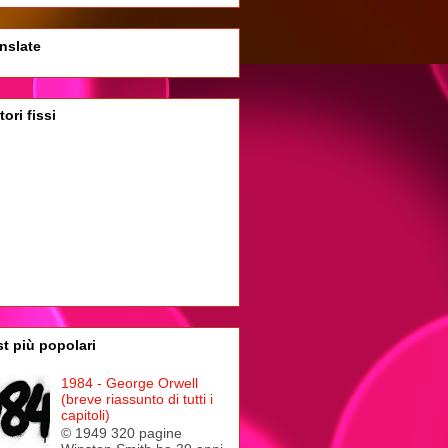
nslate
tori fissi
t più popolari
1984 - George Orwell
(breve riassunto di tutti i
capitoli)
© 1949 320 pagine