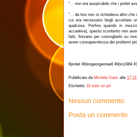
"... non era auspicabile che i prolet aves
"... da loro non si richiedeva altro che 
cui era necessario fargli accettare un
qualcosa. Perfino quando in mezzo 
accadeva), questo scontento non aveva
fatti, finivano per convogliarlo su r
avere consapevolezza dei problemi più 
#prolet #librogeorgeorwell #libro1984 
Pubblicato da
Michela Ganz
alle
17:21
Etichette:
Di tutto un pò
Nessun commento:
Posta un commento