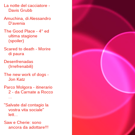
La notte del cacciatore -
Davis Grubb
Amuchina, di Alessandro
D'avenia
The Good Place - 4° ed
ultima stagione
(spoiler)
Scared to death - Morire
di paura
Desenfrenadas
(Irrefrenabili)
The new work of dogs -
Jon Katz
Parco Molgora - itinerario
2 - da Carnate a Rocco
...
"Salvate dal contagio la
vostra vita sociale"
lett...
Saw e Cherie: sono
ancora da adottare!!!