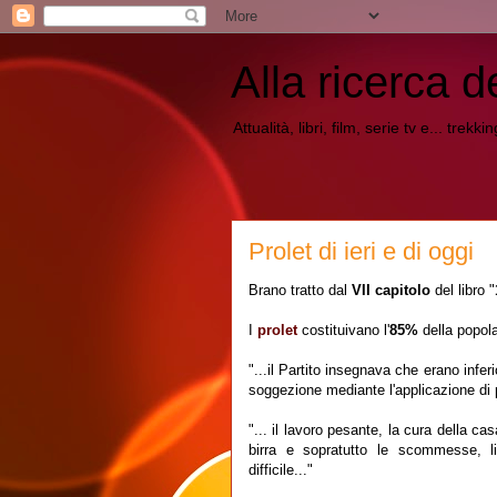
Alla ricerca d
Attualità, libri, film, serie tv e... trekk
Prolet di ieri e di oggi
Brano tratto dal
VII capitolo
del libro "
I
prolet
costituivano l'
85%
della popol
"...il Partito insegnava che erano infer
soggezione mediante l'applicazione di 
"... il lavoro pesante, la cura della casa
birra e sopratutto le scommesse, li
difficile..."