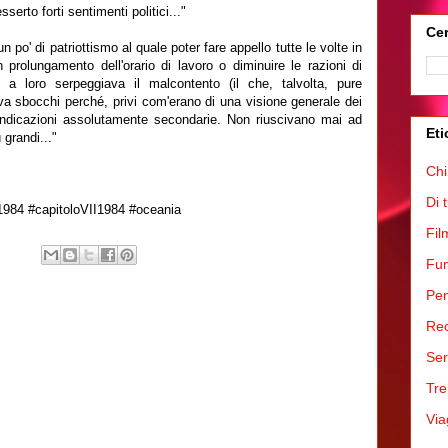
serto forti sentimenti politici..."
Cer
un po' di patriottismo al quale poter fare appello tutte le volte in
 prolungamento dell'orario di lavoro o diminuire le razioni di
a loro serpeggiava il malcontento (il che, talvolta, pure
 sbocchi perché, privi com'erano di una visione generale dei
ivendicazioni assolutamente secondarie. Non riuscivano mai ad
Eti
grandi..."
Chi
Di 
#1984 #capitoloVII1984 #oceania
Fil
Fum
Pen
Rec
Ser
Tre
Via