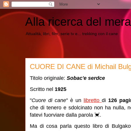
Alla ricerca del mera
Attualità, libri, film, serie tv e... trekking con il cane
CUORE DI CANE di Michail Bul
Titolo originale:
Sobac'e serdce
Scritto nel
1925
"
Cuore di cane
" è un
libretto
di
126 pagi
che di tenero e sdolcinato non ha nulla, 
fatevi fuorviare dalla parola 💓.
Ma di cosa parla questo libro di Bulgak