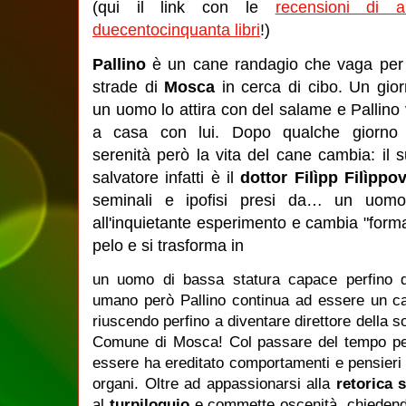
(qui il link con le
recensioni di al
duecentocinquanta libri
!)
Pallino
è un cane randagio che vaga per
strade di
Mosca
in cerca di cibo. Un gio
un uomo lo attira con del salame e Pallino
a casa con lui. Dopo qualche giorno 
serenità però la vita del cane cambia: il 
salvatore infatti è il
dottor Filìpp Filìppov
seminali e ipofisi presi da… un uomo
all'inquietante esperimento e cambia "forma
pelo e si trasforma in
un uomo di bassa statura capace perfino di
umano però Pallino continua ad essere un can
riuscendo perfino a diventare direttore della 
Comune di Mosca! Col passare del tempo però
essere ha ereditato comportamenti e pensieri d
organi. Oltre ad appassionarsi alla
retorica 
al
turpiloquio
e commette oscenità, chiedendo