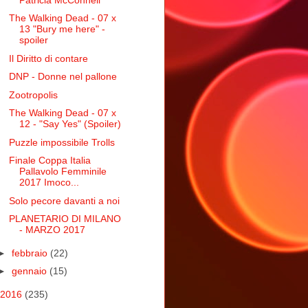
The Walking Dead - 07 x
13 "Bury me here" -
spoiler
Il Diritto di contare
DNP - Donne nel pallone
Zootropolis
The Walking Dead - 07 x
12 - "Say Yes" (Spoiler)
Puzzle impossibile Trolls
Finale Coppa Italia
Pallavolo Femminile
2017 Imoco...
Solo pecore davanti a noi
PLANETARIO DI MILANO
- MARZO 2017
►
febbraio
(22)
►
gennaio
(15)
2016
(235)