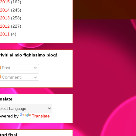
2015
(162)
2014
(245)
2013
(258)
2012
(227)
2011
(4)
riviti al mio fighissimo blog!
Post
Commenti
nslate
wered by
Translate
tori fissi