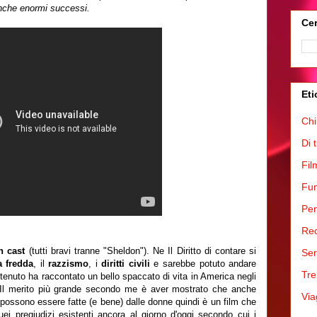
nche enormi successi.
Cer
Eti
Chi
Di 
Fil
Fum
Pen
Rec
n cast
(tutti bravi tranne "Sheldon"). Ne Il Diritto di contare si
Ser
a fredda
, il
razzismo
, i
diritti civili
e sarebbe potuto andare
Tre
tenuto ha raccontato un bello spaccato di vita in America negli
 Il merito più grande secondo me è aver mostrato che anche
Via
 possono essere fatte (e bene) dalle donne quindi è un film che
ei pregiudizi esistenti ancora al giorno d'oggi secondo cui i