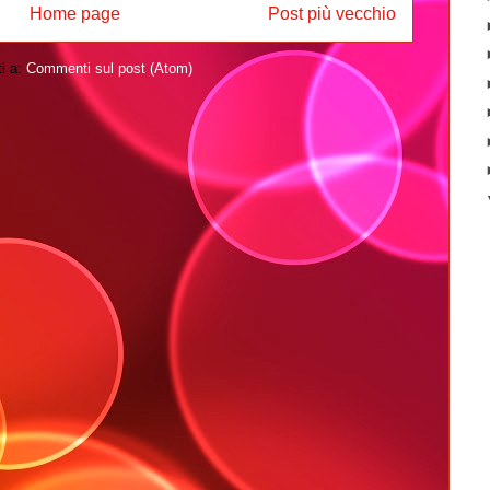
Home page
Post più vecchio
ti a:
Commenti sul post (Atom)