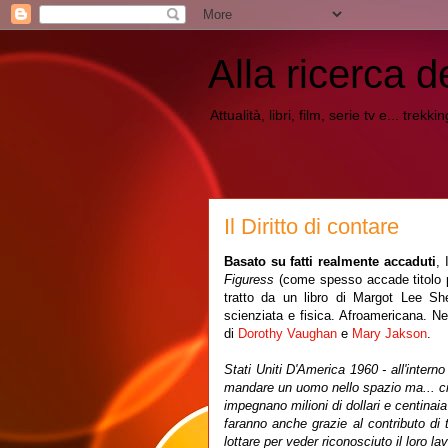
Alla ricerca d
Attualità, libri, film, serie tv e... trekk
Il Diritto di contare
Basato su fatti realmente accaduti
, 
Figuress
(come spesso accade titolo pi
tratto da un libro di Margot Lee She
scienziata e fisica. Afroamericana. Ne
di
Dorothy Vaughan
e
Mary Jakson
.
Stati Uniti D'America 1960 - all'intern
mandare un uomo nello spazio ma... ci 
impegnano milioni di dollari e centinaia d
faranno anche grazie al contributo di tr
lottare per veder riconosciuto il loro lav