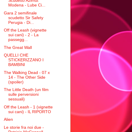
Scudetto Azimut
Modena - Lube Ci...
Gara 2 semifinale
scudetto Sir Safety
Perugia - Di...
Off the Leash (vignette
sui cani) - 2 - La
passegg...
The Great Wall
QUELLI CHE
STICKERIZZANO I
BAMBINI
The Walking Dead - 07 x
14 - The Other Side
(spoiler)
The Little Death (un film
sulle perversioni
sessuali)
Off the Leash - 1 (vignette
sui cani) - IL RIPORTO
Alien
Le storie fra noi due -
Patricia McConnell