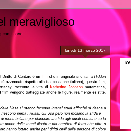
el meraviglioso
ing con il cane
lunedì 13 marzo 2017
IO!
Il Diritto di Contare è un
film
che in originale si chiama
Hidden
ù azzeccato rispetto alla trasposizione italiana); questo film,
tterley, racconta la vita di
Katherine Johnson
matematica,
l film vengono tratteggiate anche le figure, realmente esistite,
o della Nasa si stanno facendo intensi studi affinché si riesca a
riescono prima i Russi. Gli Usa però non mollano la sfida e
i menti brillanti per rilanciare la sfida agli odiati nemici e ce la
e donne dalle menti illustri e dai caratteri di ferro che oltre a
oro hanno lottato anche per i diritti civili delle persone di colore