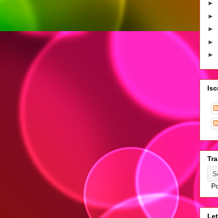
►
►
►
►
►
Isc
Tra
Po
Let