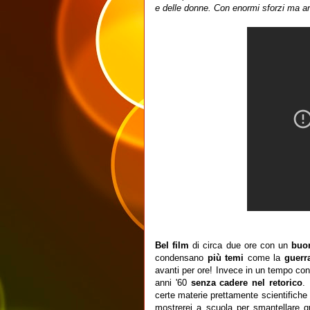
e delle donne. Con enormi sforzi ma a
Bel film
di circa due ore con un
buo
condensano
più temi
come la
guerr
avanti per ore! Invece in un tempo con
anni '60
senza cadere nel retorico
.
certe materie prettamente scientifiche
mostrerei a scuola per smantellare qu