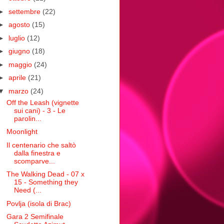
►
settembre
(22)
►
agosto
(15)
►
luglio
(12)
►
giugno
(18)
►
maggio
(24)
►
aprile
(21)
▼
marzo
(24)
Off the Leash (vignette
sui cani) - 3 - Le
parolin...
Moonlight
Il centenario che saltò
dalla finestra e
scomparve...
The Walking Dead - 07 x
15 - Something they
Need (...
Povlja (isola di Brac)
Gara 2 Semifinale