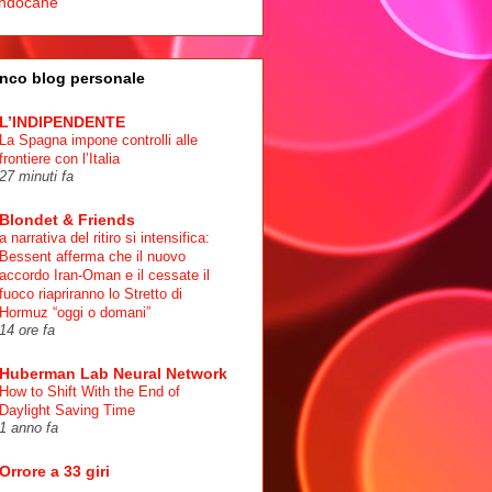
ndocane
nco blog personale
L’INDIPENDENTE
La Spagna impone controlli alle
frontiere con l’Italia
27 minuti fa
Blondet & Friends
a narrativa del ritiro si intensifica:
Bessent afferma che il nuovo
accordo Iran-Oman e il cessate il
fuoco riapriranno lo Stretto di
Hormuz “oggi o domani”
14 ore fa
Huberman Lab Neural Network
How to Shift With the End of
Daylight Saving Time
1 anno fa
Orrore a 33 giri