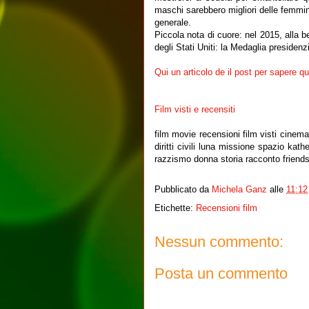
maschi sarebbero migliori delle femmin
generale.
Piccola nota di cuore: nel 2015, alla b
degli Stati Uniti: la Medaglia presiden
Qui un articolo de il post per sapere qu
Film visti e recensiti
film movie recensioni film visti cinem
diritti civili luna missione spazio ka
razzismo donna storia racconto friend
Pubblicato da
Michela Ganz
alle
11:12
Etichette:
Recensioni film
Nessun commento:
Posta un commento