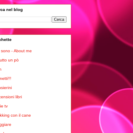
ca nel blog
chette
 sono - About me
tutto un pò
m
etti!!!
sierini
ensioni libri
ie tv
kking con il cane
ggiare