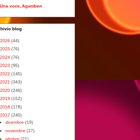
Una voce, Agamben
hivio blog
2026
(44)
2025
(76)
2024
(76)
2023
(95)
2022
(145)
2021
(343)
2020
(246)
2019
(152)
2018
(178)
2017
(240)
►
dicembre
(19)
►
novembre
(27)
►
ottobre
(21)