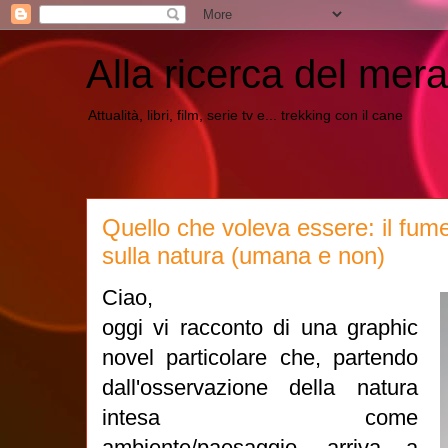
Alla ricerca del mera
Attualità, libri, film, serie tv e... trekking con il cane
Quello che voleva essere: il fum
sulla natura (umana e non)
Ciao,
oggi vi racconto di una graphic
novel particolare che, partendo
dall'osservazione della natura
intesa come
ambiente/paesaggio, arriva a