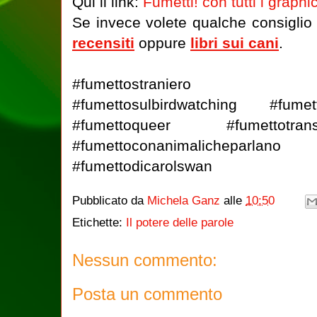
Qui il link:
Fumetti! con tutti i graphi
Se invece volete qualche consigli
recensiti
oppure
libri sui cani
.
#fumettostraniero #fu
#fumettosulbirdwatching #fumet
#fumettoqueer #fumettotra
#fumettoconanimalicheparlano 
#fumettodicarolswan
Pubblicato da
Michela Ganz
alle
10:50
Etichette:
Il potere delle parole
Nessun commento:
Posta un commento